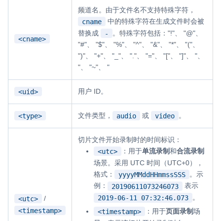
频道名。由于文件名不支持特殊字符，
中的特殊字符在生成文件时会被
cname
替换成
。特殊字符包括："!"、 "@"、
-
<cname>
"#"、 "$"、 "%"、 "^"、 "&"、 "*"、 "("、
")"、 "+"、 "_"、 "."、 "="、 "["、 "]"、 "
、
"、 "~"、 "
用户 ID。
<uid>
文件类型，
或
。
<type>
audio
video
切片文件开始录制时的时间标识：
：用于
单流录制
和
合流录制
<utc>
场景。采用 UTC 时间（UTC+0），
格式：
。示
yyyyMMddHHmmssSSS
例：
表示
20190611073246073
。
2019-06-11 07:32:46.073
/
<utc>
<timestamp>
：用于
页面录制
场
<timestamp>