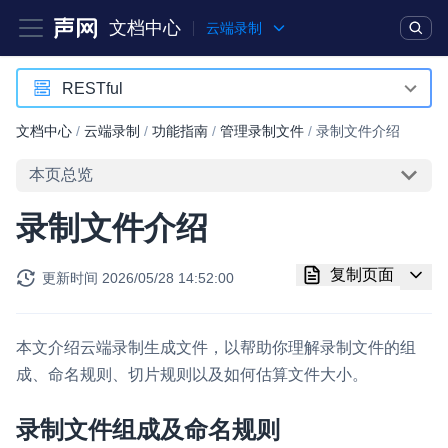
文档中心
云端录制
产品
解决方案
通用文档
Legacy 文档
RESTful
RESTful
文档中心
/
云端录制
/
功能指南
/
管理录制文件
/
录制文件介绍
实时互动基础能力
本页总览
对话式 AI 引擎
NEW
HOT
录制文件介绍
突破传统文字交互模式，与 AI 进行高拟真、自然流畅的实时语
音对话
复制页面
更新时间
2026/05/28 14:52:00
实时互动
HOT
集成实时通信技术，实现更强的实时音视频互动功能、更大的可
扩展性和更优秀的互动效果
本文介绍云端录制生成文件，以帮助你理解录制文件的组
成、命名规则、切片规则以及如何估算文件大小。
实时消息
一整套低延时、高并发、可扩展、高可靠的实时消息及状态同步
录制文件组成及命名规则
解决方案