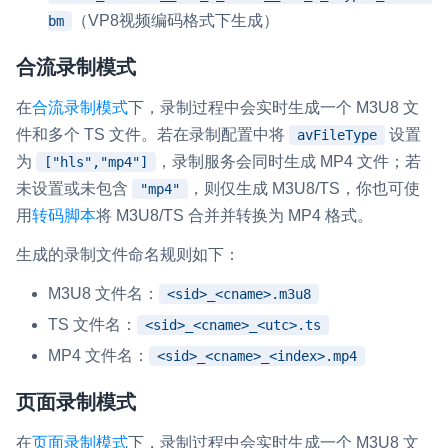
（VP8视频编码格式下生成）
bm
微呼叫
NEW
合流录制模式
实现智能硬件和微信小程序之间的实时音视频互通
在
合流录制模式
下，录制过程中会实时生成一个 M3U8 文
Status Page
件和多个 TS 文件。若在录制配置中将
设置
avFileType
集中展示声网主要产品及服务的综合服务质量及可用性信息
为
，录制服务会同时生成 MP4 文件；若
["hls","mp4"]
内容审核
未设置或未包含
，则仅生成 M3U8/TS，你也可使
"mp4"
对实时音频和视频画面进行风险识别，并联动回调和业务处置流
用
转码脚本
将 M3U8/TS 合并并转换为 MP4 格式。
程
生成的录制文件命名规则如下：
云市场
M3U8 文件名：
<sid>_<cname>.m3u8
一站式实时互动模块的选型、购买、账号打通
TS 文件名：
<sid>_<cname>_<utc>.ts
SDK 拓展插件
MP4 文件名：
<sid>_<cname>_<index>.mp4
拓展 SDK 能力，打造更具个性化的音视频互动效果
页面录制模式
媒体服务
使用录制、推流、拉流等服务丰富互动体验
在
页面录制模式
下，录制过程中会实时生成一个 M3U8 文