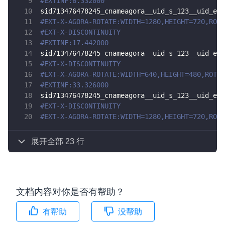
#EXTINF:6.332000
sid713476478245_cnameagora__uid_s_123__uid_e_v
#EXT-X-AGORA-ROTATE:WIDTH=1280,HEIGHT=720,ROTA
#EXT-X-DISCONTINUITY
#EXTINF:17.442000
sid713476478245_cnameagora__uid_s_123__uid_e_v
#EXT-X-DISCONTINUITY
#EXT-X-AGORA-ROTATE:WIDTH=640,HEIGHT=480,ROTAT
#EXTINF:33.326000
sid713476478245_cnameagora__uid_s_123__uid_e_v
#EXT-X-DISCONTINUITY
#EXT-X-AGORA-ROTATE:WIDTH=1280,HEIGHT=720,ROTA
展开全部 23 行
文档内容对你是否有帮助？
有帮助
没帮助