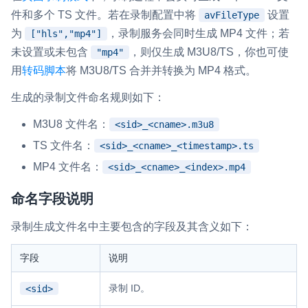
云端录制
本地服务端录制
旁路推流
件和多个 TS 文件。若在录制配置中将
设置
avFileType
为
，录制服务会同时生成 MP4 文件；若
输入在线媒体流
云端转码
RTMP 网关
["hls","mp4"]
未设置或未包含
，则仅生成 M3U8/TS，你也可使
"mp4"
RTC 服务端 SDK
用
转码脚本
将 M3U8/TS 合并并转换为 MP4 格式。
与 RTC 客户端 SDK 互通，实现收发流
生成的录制文件命名规则如下：
PPT 转码服务
M3U8 文件名：
<sid>_<cname>.m3u8
快速高效的文档转换解决方案
TS 文件名：
<sid>_<cname>_<timestamp>.ts
水晶球
MP4 文件名：
<sid>_<cname>_<index>.mp4
全周期通话质量检测、回溯和分析方案
命名字段说明
控制台
录制生成文件名中主要包含的字段及其含义如下：
开通和管理声网各项产品服务的统一入口
低代码应用平台
字段
说明
录制 ID。
<sid>
灵动会议
NEW
低代码集成、灵活定制、超低延时的音视频会议