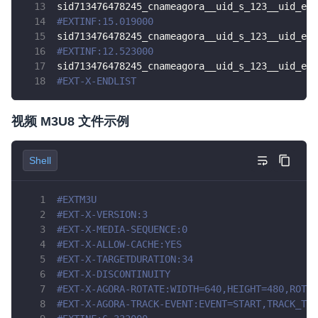
sid713476478245_cnameagora__uid_s_123__uid_e_a
#EXTINF:15.019000
sid713476478245_cnameagora__uid_s_123__uid_e_a
#EXTINF:12.523000
sid713476478245_cnameagora__uid_s_123__uid_e_a
#EXT-X-ENDLIST
视频 M3U8 文件示例
Shell
#EXTM3U
#EXT-X-VERSION:3
#EXT-X-MEDIA-SEQUENCE:0
#EXT-X-ALLOW-CACHE:YES
#EXT-X-TARGETDURATION:34
#EXT-X-DISCONTINUITY
#EXT-X-AGORA-ROTATE:WIDTH=640,HEIGHT=480,ROTAT
#EXT-X-AGORA-TRACK-EVENT:EVENT=START,TRACK_TYP