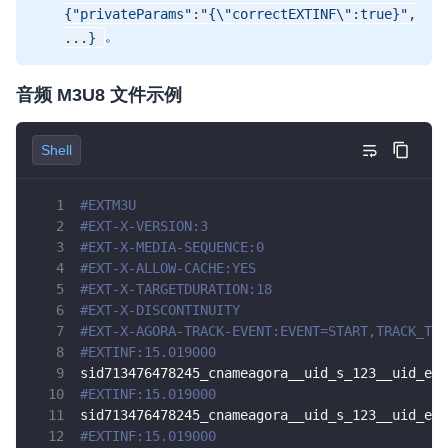
{"privateParams":"{\"correctEXTINF\":true}",
。
...}
音频 M3U8 文件示例
Shell
#EXTM3U
#EXT-X-VERSION:3
#EXT-X-MEDIA-SEQUENCE:0
#EXT-X-ALLOW-CACHE:YES
#EXT-X-TARGETDURATION:18
#EXT-X-DISCONTINUITY
#EXT-X-AGORA-TRACK-EVENT:EVENT=START,TRACK_TYP
#EXTINF:15.019000
sid713476478245_cnameagora__uid_s_123__uid_e_a
#EXTINF:15.019000
sid713476478245_cnameagora__uid_s_123__uid_e_a
#EXTINF:15.019000