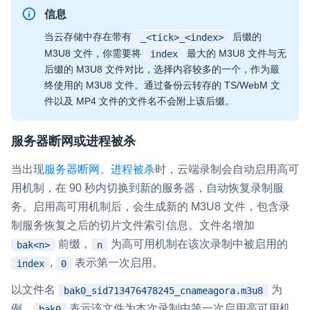
信息
当云存储中存在带有
后缀的
_<tick>_<index>
M3U8 文件，你需要将
最大的 M3U8 文件与无
index
后缀的 M3U8 文件对比，选择内容较多的一个，作为最
终使用的 M3U8 文件。通过备份云转存的 TS/WebM 文
件以及 MP4 文件的文件名不会附上该后缀。
服务器断网或进程被杀
当出现
服务器断网、进程被杀
时，云端录制会自动启用高可
用机制，在 90 秒内切换到新的服务器，自动恢复录制服
务。启用高可用机制后，会生成新的 M3U8 文件，包含录
制服务恢复之后的切片文件索引信息。文件名增加
前缀，
为高可用机制在该次录制中被启用的
bak<n>
n
,
表示第一次启用。
index
0
以文件名
为
bak0_sid713476478245_cnameagora.m3u8
例，
表示该文件为本次录制中第一次启用高可用机
bak0