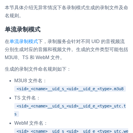
本节具体介绍无异常情况下各录制模式生成的录制文件及命
即时通讯 IM
NEW
名规则。
一整套高可靠、低时延、高并发、安全、全球化的即时聊天云服
务。
单流录制模式
融合 CDN 直播
在
单流录制模式
下，录制服务会针对不同 UID 的音视频流
对接国内外多家 CDN 供应商，提供一个整体播放体验最佳的
CDN 直播方案
分别生成对应的音频和视频文件。生成的文件类型可能包括
M3U8、TS 和 WebM 文件。
媒体流加速
生成的录制文件命名规则如下：
为智能硬件提供优质的媒体流传输，实现人与人、人与物、物与
物的实时互动连接
M3U8 文件名：
实时互动扩展能力
<sid>_<cname>__uid_s_<uid>__uid_e_<type>.m3u8
TS 文件名：
实时转录翻译
<sid>_<cname>__uid_s_<uid>__uid_e_<type>_utc.t
快速实现实时的语音转写功能
s
WebM 文件名：
互动白板
快速实现多人实时互动白板协作
<sid>_<cname>__uid_s_<uid>__uid_e_<type>_utc.we