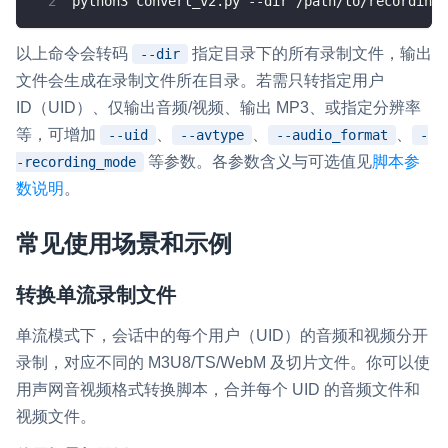
python3 convert_v2.py --dir /path/to/recordings
以上命令会转码
指定目录下的所有录制文件，输出
--dir
文件会生成在录制文件所在目录。若需只转指定用户
ID（UID）、仅输出音频/视频、输出 MP3、或指定分辨率
等，可增加
、
、
、
--uid
--avtype
--audio_format
-
等参数。各参数含义与可选值见
脚本参
-recording_mode
数说明
。
常见使用场景和示例
转换单流录制文件
单流模式下，会话中的每个用户（UID）的音频和视频分开
录制，对应不同的 M3U8/TS/WebM 及切片文件。你可以使
用声网音视频格式转换脚本，合并每个 UID 的音频文件和
视频文件。