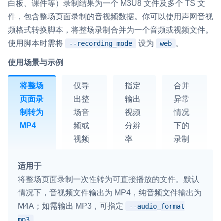
白板、课件等）录制结果为一个 M3U8 文件及多个 TS 文
件，包含整场页面录制的音视频数据。你可以使用声网音视
频格式转换脚本，将整场录制合并为一个音频或视频文件。
使用脚本时需将
设为
。
--recording_mode
web
使用场景与示例
将整场
仅导
指定
合并
页面录
出整
输出
异常
制转为
场音
视频
情况
MP4
频或
分辨
下的
视频
率
录制
适用于
将整场页面录制一次性转为可直接播放的文件。默认
情况下，音视频文件输出为 MP4，纯音频文件输出为
M4A；如需输出 MP3，可指定
--audio_format
。
mp3