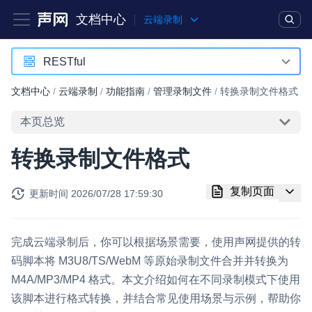
文档中心
云端录制
产品
解决方案
通用文档
Legacy 文档
RESTful
RESTful
文档中心
/
云端录制
/
功能指南
/
管理录制文件
/
转换录制文件格式
实时互动基础能力
本页总览
对话式 AI 引擎
NEW
HOT
转换录制文件格式
突破传统文字交互模式，与 AI 进行高拟真、自然流畅的实时语
音对话
复制页面
更新时间
2026/07/28 17:59:30
实时互动
HOT
集成实时通信技术，实现更强的实时音视频互动功能、更大的可
扩展性和更优秀的互动效果
完成云端录制后，你可以根据场景需要，使用声网提供的转
码脚本将 M3U8/TS/WebM 等原始录制文件合并并转换为
实时消息
M4A/MP3/MP4 格式。本文介绍如何在不同录制模式下使用
一整套低延时、高并发、可扩展、高可靠的实时消息及状态同步
该脚本进行格式转换，并结合常见使用场景与示例，帮助你
解决方案