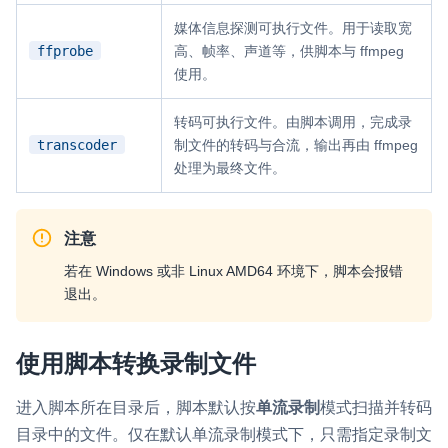
云端录制
本地服务端录制
旁路推流
媒体信息探测可执行文件。用于读取宽
输入在线媒体流
云端转码
RTMP 网关
ffprobe
高、帧率、声道等，供脚本与 ffmpeg
使用。
RTC 服务端 SDK
与 RTC 客户端 SDK 互通，实现收发流
转码可执行文件。由脚本调用，完成录
transcoder
制文件的转码与合流，输出再由 ffmpeg
PPT 转码服务
处理为最终文件。
快速高效的文档转换解决方案
水晶球
注意
全周期通话质量检测、回溯和分析方案
若在 Windows 或非 Linux AMD64 环境下，脚本会报错
退出。
控制台
开通和管理声网各项产品服务的统一入口
使用脚本转换录制文件
低代码应用平台
进入脚本所在目录后，脚本默认按
单流录制
模式扫描并转码
灵动会议
NEW
目录中的文件。仅在默认单流录制模式下，只需指定录制文
低代码集成、灵活定制、超低延时的音视频会议