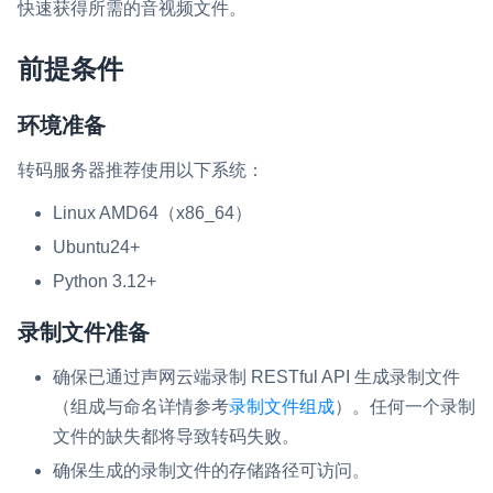
快速获得所需的音视频文件。
即时通讯 IM
NEW
一整套高可靠、低时延、高并发、安全、全球化的即时聊天云服
前提条件
务。
环境准备
融合 CDN 直播
对接国内外多家 CDN 供应商，提供一个整体播放体验最佳的
转码服务器推荐使用以下系统：
CDN 直播方案
Linux AMD64（x86_64）
媒体流加速
Ubuntu24+
为智能硬件提供优质的媒体流传输，实现人与人、人与物、物与
Python 3.12+
物的实时互动连接
实时互动扩展能力
录制文件准备
确保已通过声网云端录制 RESTful API 生成录制文件
实时转录翻译
（组成与命名详情参考
录制文件组成
）。任何一个录制
快速实现实时的语音转写功能
文件的缺失都将导致转码失败。
互动白板
确保生成的录制文件的存储路径可访问。
快速实现多人实时互动白板协作