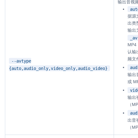
输出音视
aut
据源
出类
输出
_av
MP
认输
频文
--avtype
aud
{auto,audio_only,video_only,audio_video}
输出
或 M
vid
输出
（M
aud
出音
（M