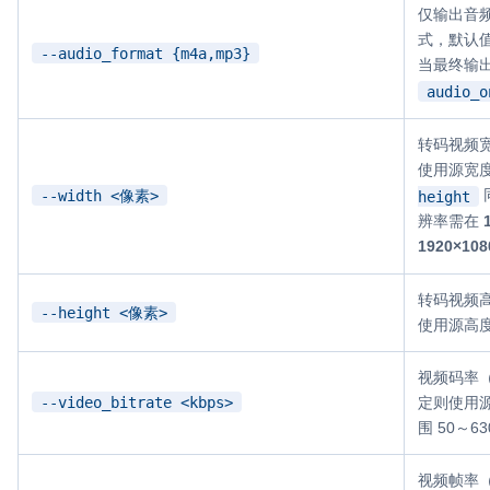
仅输出音
式，默认
--audio_format {m4a,mp3}
当最终输
audio_o
转码视频
使用源宽
--width <像素>
height
辨率需在
1920×108
转码视频
--height <像素>
使用源高
视频码率（
--video_bitrate <kbps>
定则使用
围 50～63
视频帧率（