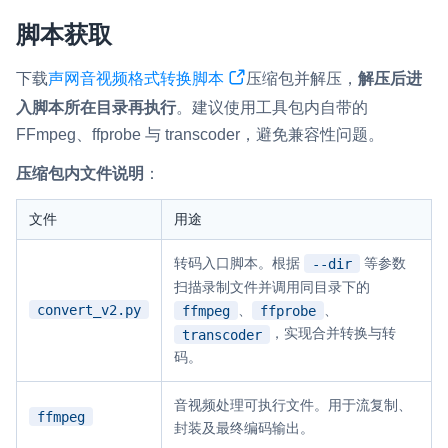
脚本获取
微呼叫
NEW
实现智能硬件和微信小程序之间的实时音视频互通
下载
声网音视频格式转换脚本
压缩包并解压，
解压后进
入脚本所在目录再执行
。建议使用工具包内自带的
Status Page
FFmpeg、ffprobe 与 transcoder，避免兼容性问题。
集中展示声网主要产品及服务的综合服务质量及可用性信息
压缩包内文件说明
：
内容审核
对实时音频和视频画面进行风险识别，并联动回调和业务处置流
文件
用途
程
转码入口脚本。根据
等参数
--dir
云市场
扫描录制文件并调用同目录下的
一站式实时互动模块的选型、购买、账号打通
convert_v2.py
、
、
ffmpeg
ffprobe
，实现合并转换与转
transcoder
SDK 拓展插件
码。
拓展 SDK 能力，打造更具个性化的音视频互动效果
音视频处理可执行文件。用于流复制、
媒体服务
ffmpeg
封装及最终编码输出。
使用录制、推流、拉流等服务丰富互动体验