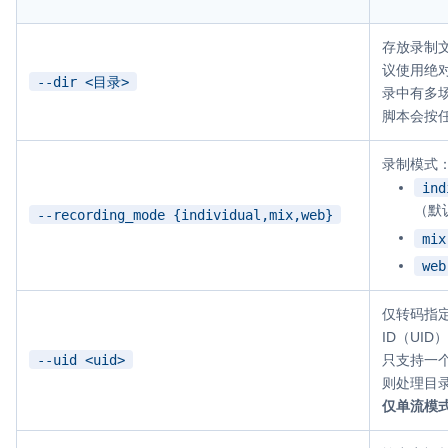
存放录制
议使用绝
--dir <目录>
录中有多
脚本会按
录制模式
ind
（默
--recording_mode {individual,mix,web}
mix
web
仅转码指
ID（UI
--uid <uid>
只支持一个
则处理目录
仅单流模