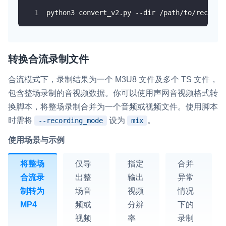
python3 convert_v2.py --dir /path/to/recordi
转换合流录制文件
合流模式下，录制结果为一个 M3U8 文件及多个 TS 文件，
包含整场录制的音视频数据。你可以使用声网音视频格式转
换脚本，将整场录制合并为一个音频或视频文件。使用脚本
时需将
设为
。
--recording_mode
mix
使用场景与示例
将整场
仅导
指定
合并
合流录
出整
输出
异常
制转为
场音
视频
情况
MP4
频或
分辨
下的
视频
率
录制