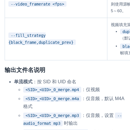
--video_framerate <fps>
则使用源
5～60。
视频填充
dup
--fill_strategy
（默
{black_frame,duplicate_prev}
bla
帧填
输出文件名说明
单流模式
：按 SID 和 UID 命名
：仅视频
<SID>_<UID>_0_merge.mp4
：仅音频，默认 M4A
<SID>_<UID>_0_merge.m4a
格式
：仅音频，设置
<SID>_<UID>_0_merge.mp3
--
时输出
audio_format mp3