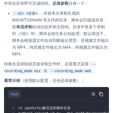
件所在目录即可完成转码。
必填参数
仅有一个：
：存放本次录制生成的
--dir <目录>
M3U8/TS/WebM 等文件的目录。脚本会扫描该目录，
按
单流录制
自动识别并依次转码。目录中有多个录制
ID（SID）时，脚本会按任务分别处理。默认情况下，
脚本会根据源文件自动判断输出类型：音视频文件输出
为 MP4，纯音频文件输出为 M4A，纯视频文件输出为
MP4。
转换合流录制或页面录制文件时，还需显式设置
--
或
。
recording_mode mix
--recording_mode web
最简示例
（使用默认配置，仅传必填参数）：
Shell
cd
 /path/to/解压后的脚本目录