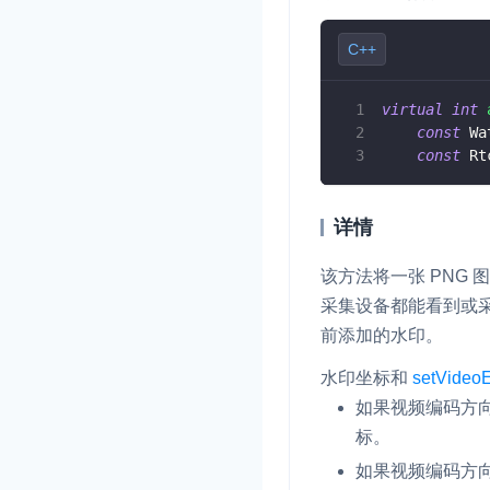
C++
virtual
int
const
 Wa
const
 Rt
详情
该方法将一张 PNG
采集设备都能看到或
前添加的水印。
水印坐标和
setVideo
如果视频编码方
标。
如果视频编码方