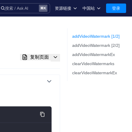
资源链接
中国站
登录
搜索 / Ask AI
⌘
K
术语库
中国站-简体中文
安全
International-English
addVideoWatermark [1/2]
addVideoWatermark [2/2]
控制台
addVideoWatermarkEx
复制页面
技术支持
clearVideoWatermarks
clearVideoWatermarkEx
音
务