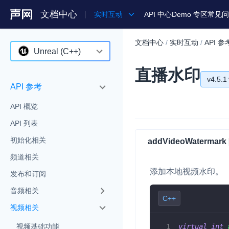
文档中心
实时互动
API 中心
Demo 专区
常见问
文档中心
/
实时互动
/
API 参
产品
Unreal (C++)
直播水印
解决方案
Android
v4.5.1
API 参考
通用文档
iOS
v4.5.1
API 概览
Legacy 文档
macOS
v4.5.0
API 列表
Web
v4.4.0
初始化相关
addVideoWatermark [
C++ (全平台)
频道相关
v4.2.1
添加本地视频水印。
HarmonyOS
发布和订阅
音频相关
C# (Windows)
C++
视频相关
小程序
virtual
int
视频基础功能