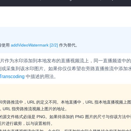
内容审核
对实时音频和视频画面进行风险识别，
联动回调和业务处置流程
云市场
一站式实时互动模块的选型、购买、账
请使用
addVideoWatermark [2/2]
作为替代。
打通
EW
HOT
 图片作为水印添加到本地发布的直播视频流上，同一直播频道中
SDK 拓展插件
，与 AI 进行高拟
到或采集到该水印图片。如果你仅仅希望在旁路直播推流中添加
拓展 SDK 能力，打造更具个性化的音
语音对话
互动效果
Transcoding
中描述的用法。
媒体服务
实现更强的实时音视
使用录制、推流、拉流等服务丰富互动
可扩展性和更优秀的
和旁路推流中，URL 的定义不同。本地直播中，URL 指本地直播视频上
验
，URL 指旁路推流视频上图片的地址。
云端录制
本地服务端录制
的源文件格式必须是 PNG。如果待添加的 PNG 图片的尺寸与你该方法中
旁路推流
输入在线媒体流
 图片进行裁剪，以与设置相符。
发、可扩展、高可靠
云端转码
RTMP 网关
步解决方案