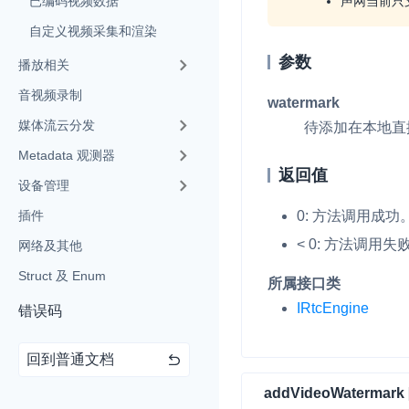
声网当前只
已编码视频数据
自定义视频采集和渲染
即时通讯 IM
NEW
参数
一整套高可靠、低时
播放相关
全球化的即时聊天云
音视频录制
watermark
融合 CDN 直播
媒体流云分发
待添加在本地直
对接国内外多家 CD
Metadata 观测器
体播放体验最佳的 C
返回值
设备管理
媒体流加速
0: 方法调用成功
插件
为智能硬件提供优质
< 0: 方法调用失
网络及其他
人与人、人与物、物
Struct 及 Enum
所属接口类
IRtcEngine
错误码
回到普通文档
addVideoWatermark [