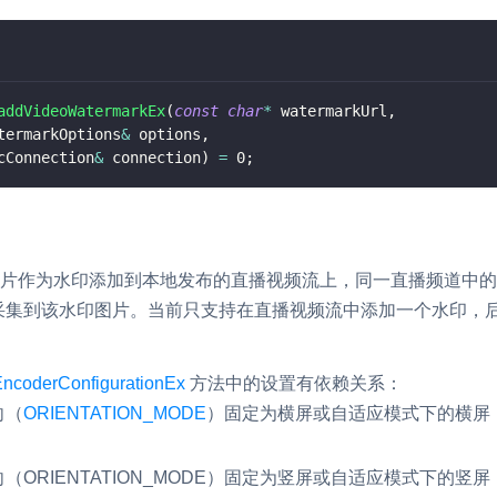
addVideoWatermarkEx
(
const
char
*
 watermarkUrl
,
termarkOptions
&
 options
,
cConnection
&
 connection
)
=
0
;
 图片作为水印添加到本地发布的直播视频流上，同一直播频道中
采集到该水印图片。当前只支持在直播视频流中添加一个水印，
EncoderConfigurationEx
方法中的设置有依赖关系：
向（
ORIENTATION_MODE
）固定为横屏或自适应模式下的横屏
向（
ORIENTATION_MODE
）固定为竖屏或自适应模式下的竖屏