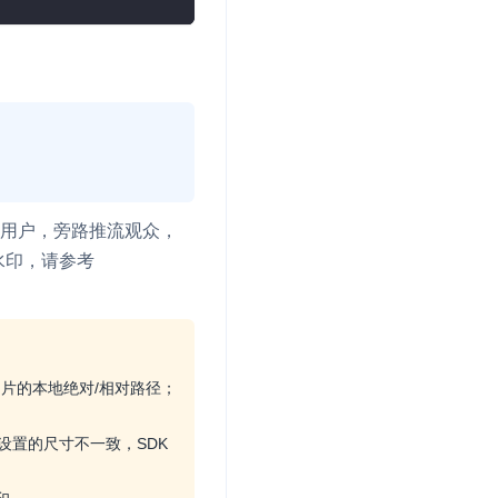
并
号
的用户，旁路推流观众，
水印，请参考
视频
体
图片的本地绝对/相对路径；
设置的尺寸不一致，SDK