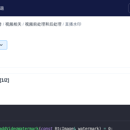
题
考
/
视频相关
/
视频前处理和后处理
/
直播水印
实时互动扩展能力
实时转录翻译
快速实现实时的语音转写功能
互动白板
快速实现多人实时互动白板协作
1/2]
微呼叫
NEW
实现智能硬件和微信小程序之间的实时
视频互通
Status Page
集中展示声网主要产品及服务的综合服
质量及可用性信息
addVideoWatermark
(
const
 RtcImage
&
 watermark
)
=
0
;