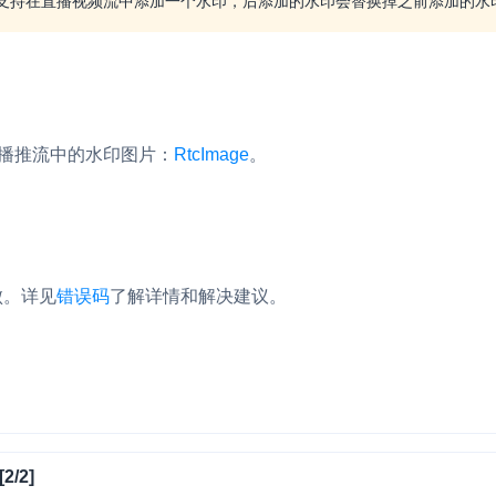
支持在直播视频流中添加一个水印，后添加的水印会替换掉之前添加的水
RTC 服务端 SDK
与 RTC 客户端 SDK 互通，实现收发
延、高并发、安全、
服务。
PPT 转码服务
快速高效的文档转换解决方案
播推流中的水印图片：
RtcImage
。
N 供应商，提供一个整
水晶球
DN 直播方案
全周期通话质量检测、回溯和分析方案
。
控制台
的媒体流传输，实现
败。
详见
错误码
了解详情和解决建议。
与物的实时互动连接
开通和管理声网各项产品服务的统一入
2/2]