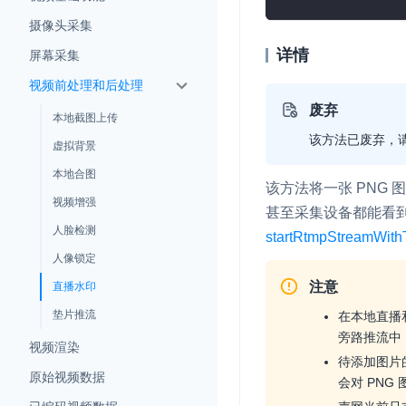
Electron
摄像头采集
Unity
详情
屏幕采集
Flutter
视频前处理和后处理
废弃
React Native
本地截图上传
实时互动基础能力
该方法已废弃，
虚拟背景
Unreal (C++)
本地合图
对话式 AI 引擎
N
该方法将一张 PNG
Unreal (Blueprint)
视频增强
突破传统文字交互模式
甚至采集设备都能看
真、自然流畅的实时
React
人脸检测
startRtmpStreamWith
人像锁定
实时互动
HOT
集成实时通信技术，
注意
直播水印
频互动功能、更大的
垫片推流
在本地直播
互动效果
旁路推流中
视频渲染
待添加图片
实时消息
原始视频数据
会对 PNG
一整套低延时、高并
的实时消息及状态同