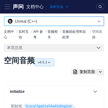
文档中心
实时互动
产品
解决方案
通用文档
Legacy 文档
Unreal (C++)
Android
文档中
/
实时互
/
API 参
/
音频相
/
音频前处理和后
/
空间音
实时互动基础能力
心
动
考
关
处理
频
iOS
本页总览
对话式 AI 引擎
NEW
HOT
macOS
突破传统文字交互模式，与 AI 进行高拟真、自然流畅的实时语
空间音频
Web
音对话
v4.5.1
C++ (全平台)
实时互动
v4.5.1
HOT
复制页面
集成实时通信技术，实现更强的实时音视频互动功能、更大的可
HarmonyOS
v4.5.0
扩展性和更优秀的互动效果
C# (Windows)
v4.4.0
initialize
实时消息
小程序
一整套低延时、高并发、可扩展、高可靠的实时消息及状态同步
v4.2.1
解决方案
初始化
。
ILocalSpatialAudioEngine
Electron