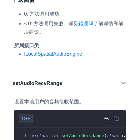
返回值
0: 方法调用成功。
< 0: 方法调用失败。
详见
错误码
了解详情和解
决建议。
所属接口类
ILocalSpatialAudioEngine
setAudioRecvRange
设置本地用户的音频接收范围。
C++
virtual
int
setAudioRecvRange
(
float
 range
)