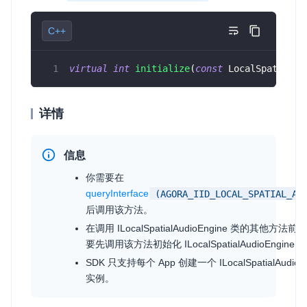
即时通讯 IM
NEW
Unity
C++
一整套高可靠、低时延、高并发、安全、全球化的即时聊天云服
务。
Flutter
virtual
int
initialize
(
const
 LocalSpatialAu
融合 CDN 直播
React Native
对接国内外多家 CDN 供应商，提供一个整体播放体验最佳的
Unreal (C++)
详情
CDN 直播方案
Unreal (Blueprint)
媒体流加速
信息
为智能硬件提供优质的媒体流传输，实现人与人、人与物、物与
React
物的实时互动连接
你需要在
queryInterface
(
AGORA_IID_LOCAL_SPATIAL_AU
实时互动扩展能力
后调用该方法。
在调用
ILocalSpatialAudioEngine
类的其他方法前，
实时转录翻译
要先调用该方法初始化
ILocalSpatialAudioEngine
。
快速实现实时的语音转写功能
SDK 只支持每个 App 创建一个
ILocalSpatialAudioE
实例。
互动白板
快速实现多人实时互动白板协作