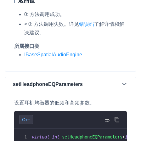
返回值
0: 方法调用成功。
< 0: 方法调用失败。
详见
错误码
了解详情和解
决建议。
所属接口类
IBaseSpatialAudioEngine
setHeadphoneEQParameters
设置耳机均衡器的低频和高频参数。
C++
virtual
int
setHeadphoneEQParameters
(
int
 lo