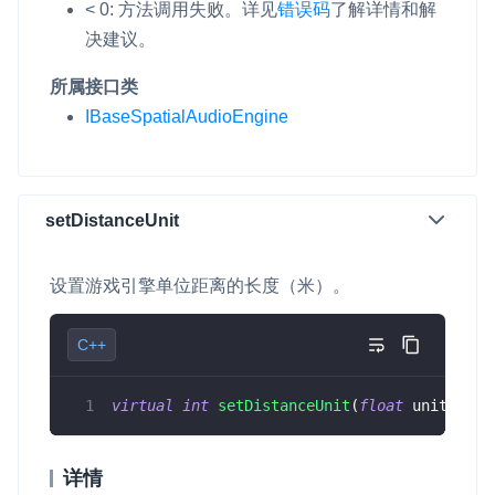
< 0: 方法调用失败。
详见
错误码
了解详情和解
决建议。
所属接口类
IBaseSpatialAudioEngine
setDistanceUnit
设置游戏引擎单位距离的长度（米）。
C++
virtual
int
setDistanceUnit
(
float
 unit
)
=
0
详情