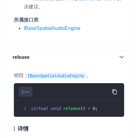
决建议。
所属接口类
IBaseSpatialAudioEngine
release
销毁
。
IBaseSpatialAudioEngine
C++
virtual
void
release
(
)
=
0
;
详情