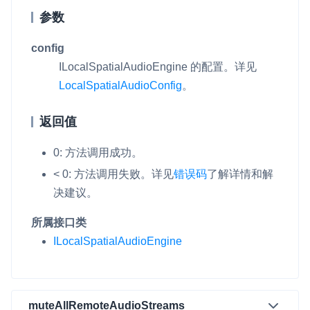
参数
微呼叫
NEW
实现智能硬件和微信小程序之间的实时音视频互通
config
ILocalSpatialAudioEngine
的配置。详见
Status Page
LocalSpatialAudioConfig
。
集中展示声网主要产品及服务的综合服务质量及可用性信息
返回值
内容审核
对实时音频和视频画面进行风险识别，并联动回调和业务处置流
0: 方法调用成功。
程
< 0: 方法调用失败。
详见
错误码
了解详情和解
云市场
决建议。
一站式实时互动模块的选型、购买、账号打通
所属接口类
SDK 拓展插件
ILocalSpatialAudioEngine
拓展 SDK 能力，打造更具个性化的音视频互动效果
媒体服务
使用录制、推流、拉流等服务丰富互动体验
muteAllRemoteAudioStreams