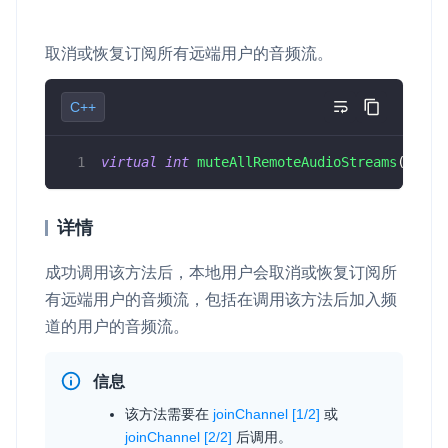
云端录制
本地服务端录制
旁路推流
输入在线媒体流
云端转码
RTMP 网关
取消或恢复订阅所有远端用户的音频流。
RTC 服务端 SDK
C++
与 RTC 客户端 SDK 互通，实现收发流
virtual
int
muteAllRemoteAudioStreams
(
bool
 
PPT 转码服务
快速高效的文档转换解决方案
详情
水晶球
全周期通话质量检测、回溯和分析方案
成功调用该方法后，本地用户会取消或恢复订阅所
有远端用户的音频流，包括在调用该方法后加入频
控制台
道的用户的音频流。
开通和管理声网各项产品服务的统一入口
低代码应用平台
信息
该方法需要在
joinChannel [1/2]
或
灵动会议
NEW
joinChannel [2/2]
后调用。
低代码集成、灵活定制、超低延时的音视频会议