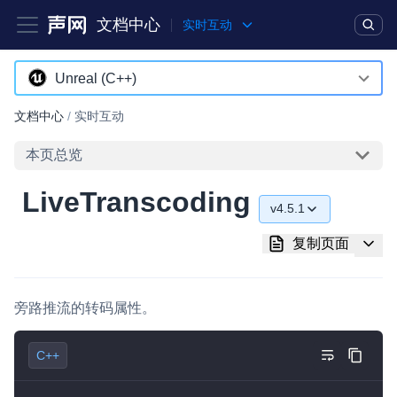
文档中心
实时互动
产品
解决方案
通用文档
Legacy 文档
Unreal (C++)
Android
文档中心
/
实时互动
实时互动基础能力
iOS
本页总览
对话式 AI 引擎
NEW
HOT
macOS
 LiveTranscoding 
突破传统文字交互模式，与 AI 进行高拟真、自然流畅的实时语
v4.5.1
Web
音对话
v4.5.1
复制页面
C++ (全平台)
实时互动
HOT
v4.5.0
集成实时通信技术，实现更强的实时音视频互动功能、更大的可
HarmonyOS
扩展性和更优秀的互动效果
旁路推流的转码属性。
v4.4.0
C# (Windows)
实时消息
v4.2.1
C++
小程序
一整套低延时、高并发、可扩展、高可靠的实时消息及状态同步
解决方案
Electron