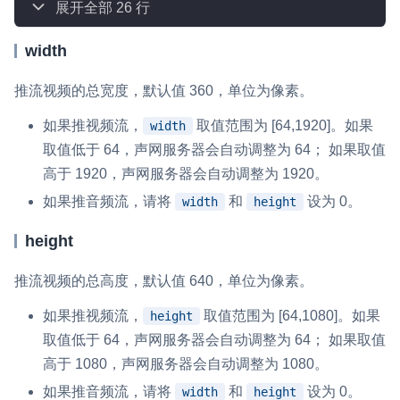
展开全部 26 行
微呼叫
NEW
width
实现智能硬件和微信小程序之间的实时音视频互通
推流视频的总宽度，默认值 360，单位为像素。
Status Page
集中展示声网主要产品及服务的综合服务质量及可用性信息
如果推视频流，
取值范围为 [64,1920]。如果
width
取值低于 64，声网服务器会自动调整为 64； 如果取值
内容审核
高于 1920，声网服务器会自动调整为 1920。
对实时音频和视频画面进行风险识别，并联动回调和业务处置流
如果推音频流，请将
和
设为 0。
width
height
程
height
云市场
一站式实时互动模块的选型、购买、账号打通
推流视频的总高度，默认值 640，单位为像素。
SDK 拓展插件
如果推视频流，
取值范围为 [64,1080]。如果
height
拓展 SDK 能力，打造更具个性化的音视频互动效果
取值低于 64，声网服务器会自动调整为 64； 如果取值
高于 1080，声网服务器会自动调整为 1080。
媒体服务
如果推音频流，请将
和
设为 0。
width
height
使用录制、推流、拉流等服务丰富互动体验