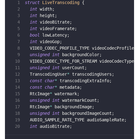
struct
LiveTranscoding
{
即时通讯 IM
int
 width
;
NEW
Unity
int
 height
;
一整套高可靠、低时延、高并发、安全、全球化的即时聊天云服
int
 videoBitrate
;
务。
Flutter
int
 videoFramerate
;
bool
 lowLatency
;
融合 CDN 直播
React Native
int
 videoGop
;
对接国内外多家 CDN 供应商，提供一个整体播放体验最佳的
  VIDEO_CODEC_PROFILE_TYPE videoCodecProfile
;
Unreal (C++)
CDN 直播方案
unsigned
int
 backgroundColor
;
  VIDEO_CODEC_TYPE_FOR_STREAM videoCodecType
;
Unreal (Blueprint)
媒体流加速
unsigned
int
 userCount
;
为智能硬件提供优质的媒体流传输，实现人与人、人与物、物与
React
  TranscodingUser
*
 transcodingUsers
;
物的实时互动连接
const
char
*
 transcodingExtraInfo
;
const
char
*
 metadata
;
实时互动扩展能力
  RtcImage
*
 watermark
;
unsigned
int
 watermarkCount
;
  RtcImage
*
 backgroundImage
;
实时转录翻译
unsigned
int
 backgroundImageCount
;
快速实现实时的语音转写功能
  AUDIO_SAMPLE_RATE_TYPE audioSampleRate
;
int
 audioBitrate
;
互动白板
快速实现多人实时互动白板协作