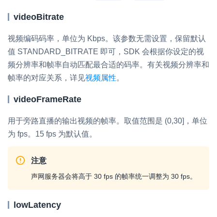
云端录制
本地服务端录制
旁路推流
videoBitrate
输入在线媒体流
云端转码
RTMP 网关
视频编码码率，单位为 Kbps。
该参数无需设置，保留默认
RTC 服务端 SDK
值
STANDARD_BITRATE
即可，SDK 会根据你设定的视
与 RTC 客户端 SDK 互通，实现收发流
频分辨率和帧率自动匹配最合适的码率。有关视频分辨率和
帧率的对应关系，详见
视频属性
。
PPT 转码服务
快速高效的文档转换解决方案
videoFrameRate
水晶球
用于旁路直播的输出视频的帧率。取值范围是 (0,30]，单位
全周期通话质量检测、回溯和分析方案
为 fps。15 fps 为默认值。
控制台
注意
开通和管理声网各项产品服务的统一入口
声网服务器会将高于 30 fps 的帧率统一调整为 30 fps。
低代码应用平台
灵动会议
lowLatency
NEW
低代码集成、灵活定制、超低延时的音视频会议