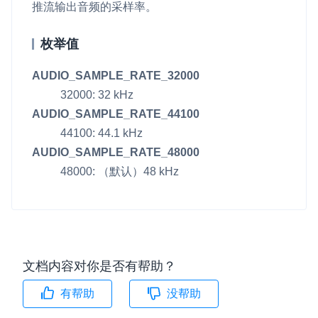
推流输出音频的采样率。
即时通讯 IM
NEW
Unity
一整套高可靠、低时延、高并发、安全、全球化的即时聊天云服
枚举值
务。
Flutter
AUDIO_SAMPLE_RATE_32000
融合 CDN 直播
React Native
32000: 32 kHz
对接国内外多家 CDN 供应商，提供一个整体播放体验最佳的
Unreal (C++)
AUDIO_SAMPLE_RATE_44100
CDN 直播方案
44100: 44.1 kHz
Unreal (Blueprint)
媒体流加速
AUDIO_SAMPLE_RATE_48000
为智能硬件提供优质的媒体流传输，实现人与人、人与物、物与
React
48000: （默认）48 kHz
物的实时互动连接
实时互动扩展能力
实时转录翻译
快速实现实时的语音转写功能
文档内容对你是否有帮助？
有帮助
没帮助
互动白板
快速实现多人实时互动白板协作