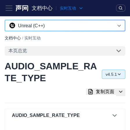
文档中心
实时互动
产品
解决方案
通用文档
Legacy 文档
Unreal (C++)
Android
文档中心
/
实时互动
实时互动基础能力
iOS
本页总览
对话式 AI 引擎
NEW
HOT
macOS
AUDIO_SAMPLE_RA
突破传统文字交互模式，与 AI 进行高拟真、自然流畅的实时语
Web
音对话
v4.5.1
TE_TYPE
C++ (全平台)
v4.5.1
实时互动
HOT
复制页面
集成实时通信技术，实现更强的实时音视频互动功能、更大的可
HarmonyOS
v4.5.0
扩展性和更优秀的互动效果
C# (Windows)
v4.4.0
实时消息
AUDIO_SAMPLE_RATE_TYPE
小程序
v4.2.1
一整套低延时、高并发、可扩展、高可靠的实时消息及状态同步
解决方案
Electron