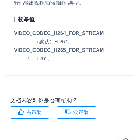
转码输出视频流的编解码类型。
即时通讯 IM
NEW
Unity
一整套高可靠、低时延、高并发、安全、全球化的即时聊天云服
枚举值
务。
Flutter
VIDEO_CODEC_H264_FOR_STREAM
融合 CDN 直播
React Native
1：（默认）H.264。
对接国内外多家 CDN 供应商，提供一个整体播放体验最佳的
Unreal (C++)
VIDEO_CODEC_H265_FOR_STREAM
CDN 直播方案
2：H.265。
Unreal (Blueprint)
媒体流加速
为智能硬件提供优质的媒体流传输，实现人与人、人与物、物与
React
物的实时互动连接
实时互动扩展能力
文档内容对你是否有帮助？
实时转录翻译
有帮助
没帮助
快速实现实时的语音转写功能
互动白板
快速实现多人实时互动白板协作