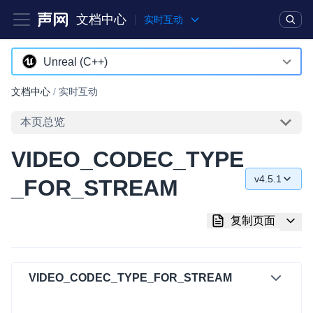
文档中心
实时互动
产品
解决方案
通用文档
Legacy 文档
Unreal (C++)
Android
文档中心
/
实时互动
实时互动基础能力
iOS
本页总览
对话式 AI 引擎
NEW
HOT
macOS
VIDEO_CODEC_TYPE
突破传统文字交互模式，与 AI 进行高拟真、自然流畅的实时语
Web
音对话
v4.5.1
_FOR_STREAM
C++ (全平台)
v4.5.1
实时互动
HOT
复制页面
集成实时通信技术，实现更强的实时音视频互动功能、更大的可
HarmonyOS
v4.5.0
扩展性和更优秀的互动效果
C# (Windows)
v4.4.0
实时消息
VIDEO_CODEC_TYPE_FOR_STREAM
小程序
v4.2.1
一整套低延时、高并发、可扩展、高可靠的实时消息及状态同步
解决方案
Electron