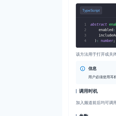
TypeScript
abstract
ena
    enabled
:
    includeA
)
:
number
;
该方法用于打开或关
信息
用户必须使用耳
调用时机
加入频道前后均可调