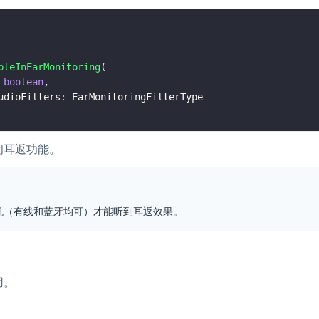
bleInEarMonitoring
(
boolean
,
udioFilters
:
 EarMonitoringFilterType
闭耳返功能。
机（有线和蓝牙均可）才能听到耳返效果。
用。