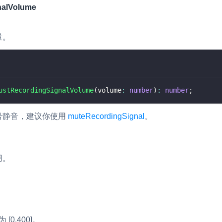
nalVolume
RTC 服务端 SDK
与 RTC 客户端 SDK 互通，实现收发
延、高并发、安全、
量。
服务。
PPT 转码服务
快速高效的文档转换解决方案
N 供应商，提供一个整
水晶球
DN 直播方案
ustRecordingSignalVolume
(
volume
:
number
)
:
number
;
全周期通话质量检测、回溯和分析方案
号静音，建议你使用
muteRecordingSignal
。
控制台
的媒体流传输，实现
与物的实时互动连接
开通和管理声网各项产品服务的统一入
用。
[0,400]。