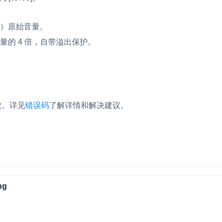
默认）原始音量。
始音量的 4 倍，自带溢出保护。
。
失败。详见
错误码
了解详情和解决建议。
ng