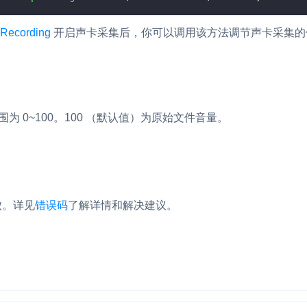
内容审核
Recording
开启声卡采集后，你可以调用该方法调节声卡采集的
对实时音频和视频画面进行风险识别，
联动回调和业务处置流程
云市场
一站式实时互动模块的选型、购买、账
打通
为 0~100。100 （默认值）为原始文件音量。
EW
HOT
SDK 拓展插件
，与 AI 进行高拟
拓展 SDK 能力，打造更具个性化的音
语音对话
互动效果
失败。详见
错误码
了解详情和解决建议。
媒体服务
实现更强的实时音视
使用录制、推流、拉流等服务丰富互动
可扩展性和更优秀的
验
云端录制
本地服务端录制
旁路推流
输入在线媒体流
发、可扩展、高可靠
云端转码
RTMP 网关
步解决方案