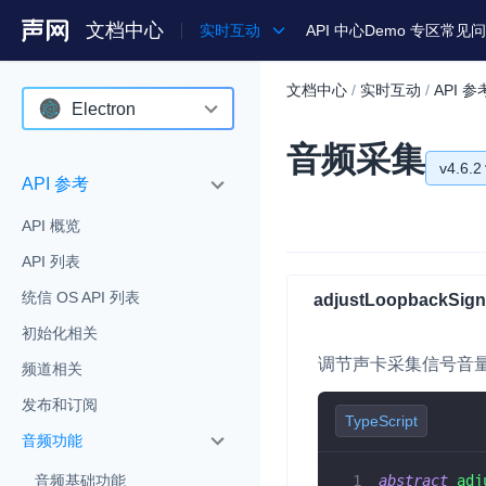
文档中心
实时互动
API 中心
Demo 专区
常见问
文档中心
/
实时互动
/
API 参
产品
Electron
音频采集
解决方案
Android
v4.6.2
API 参考
通用文档
iOS
v4.6.2
API 概览
Legacy 文档
macOS
v4.5.2
API 列表
Web
v4.5.0
统信 OS API 列表
adjustLoopbackSign
C++ (全平台)
初始化相关
v4.4.0
调节声卡采集信号音
HarmonyOS
频道相关
v4.3.2
发布和订阅
C# (Windows)
TypeScript
v4.3.1
音频功能
小程序
v4.3.0
abstract
adj
音频基础功能