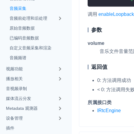
Electron
v4.2.3
音频采集
调用
enableLoopback
Unity
音频前处理和后处理
v4.2.2
Flutter
原始音频数据
参数
已编码音频数据
React Native
实时互动基础能力
volume
自定义音频采集和渲染
Unreal (C++)
音乐文件音量范围
音频频谱
对话式 AI 引擎
N
Unreal (Blueprint)
返回值
突破传统文字交互模式
视频功能
真、自然流畅的实时
React
播放相关
0: 方法调用成功
实时互动
HOT
音视频录制
< 0: 方法调用
集成实时通信技术，
媒体流云分发
频互动功能、更大的
所属接口类
互动效果
Metadata 观测器
IRtcEngine
设备管理
实时消息
一整套低延时、高并
插件
的实时消息及状态同