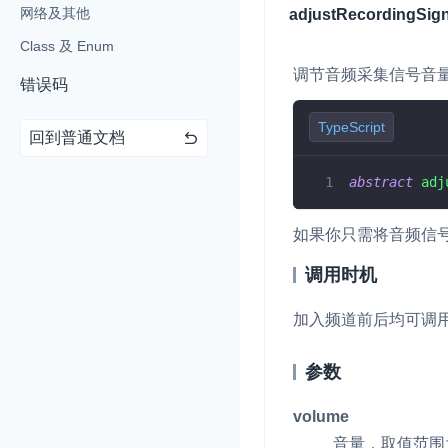
网络及其他
adjustRecordingSig
即时通讯 IM
NEW
Class 及 Enum
一整套高可靠、低时
调节音频采集信号音
错误码
全球化的即时聊天云
TypeScript
融合 CDN 直播
回到普通文档
对接国内外多家 CD
体播放体验最佳的 C
abstract
adj
媒体流加速
如果你只需将音频信
为智能硬件提供优质
人与人、人与物、物
调用时机
加入频道前后均可调
参数
volume
音量，取值范围为 