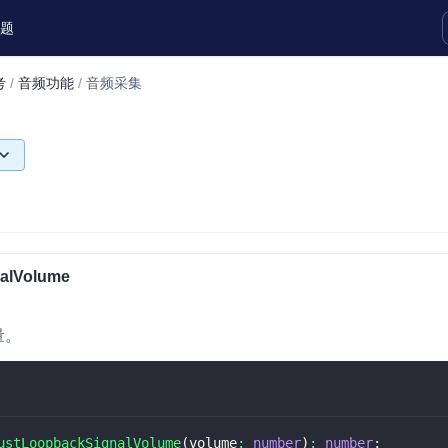
题
考
/
音频功能
/
音频采集
实时互动扩展能力
实时转录翻译
快速实现实时的语音转写功能
互动白板
快速实现多人实时互动白板协作
alVolume
微呼叫
NEW
实现智能硬件和微信小程序之间的实时
量。
视频互通
Status Page
集中展示声网主要产品及服务的综合服
质量及可用性信息
ustLoopbackSignalVolume
(
volume
:
number
)
:
number
;