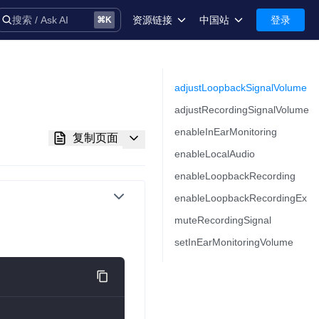
资源链接
中国站
登录
搜索 / Ask AI
⌘
K
术语库
中国站-简体中文
安全
International-English
adjustLoopbackSignalVolume
adjustRecordingSignalVolume
控制台
enableInEarMonitoring
复制页面
技术支持
enableLocalAudio
enableLoopbackRecording
enableLoopbackRecordingEx
muteRecordingSignal
音
setInEarMonitoringVolume
务