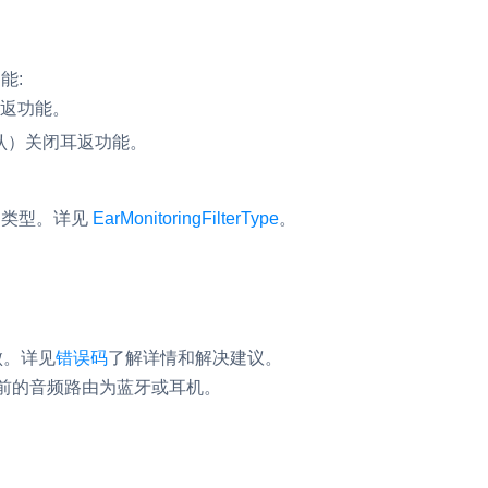
能:
耳返功能。
默认）关闭耳返功能。
ter 类型。详见
EarMonitoringFilterType
。
。
失败。详见
错误码
了解详情和解决建议。
保当前的音频路由为蓝牙或耳机。