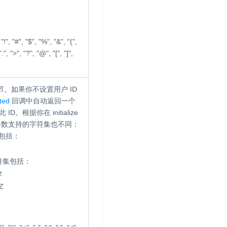
 "$", "%", "&", "(",
 ".", ">", "?", "@", "[", "]",
字节。如果你不设置用户 ID
ted
回调中自动返回一个
理此 ID。根据你在
initialize
该参数支持的字符集也不同：
集包括：
的字符集包括：
z
Z