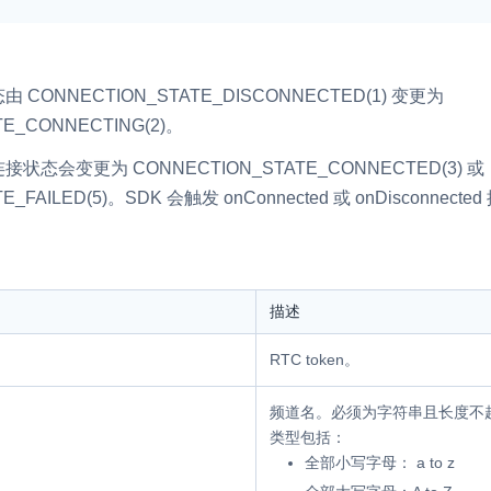
RTC 服务端 SDK
与 RTC 客户端 SDK 互通，实现收发
延、高并发、安全、
态由
CONNECTION_STATE_DISCONNECTED(1)
变更为
服务。
PPT 转码服务
E_CONNECTING(2)
。
快速高效的文档转换解决方案
连接状态会变更为
CONNECTION_STATE_CONNECTED(3)
或
N 供应商，提供一个整
水晶球
E_FAILED(5)
DN 直播方案
。SDK 会触发
onConnected
或
onDisconnected
全周期通话质量检测、回溯和分析方案
控制台
的媒体流传输，实现
与物的实时互动连接
开通和管理声网各项产品服务的统一入
描述
RTC token。
频道名。必须为字符串且长度不超
类型包括：
全部小写字母： a to z