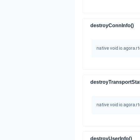
destroyConnInfo()
native void io.agora
destroyTransportStat
native void io.agora
destroyUserInfo()