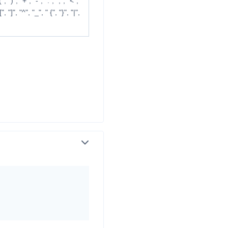
", ")", "+", "-", ":", ";", "<",
[", "]", "^", "_", "
{
", "
}
", "|",