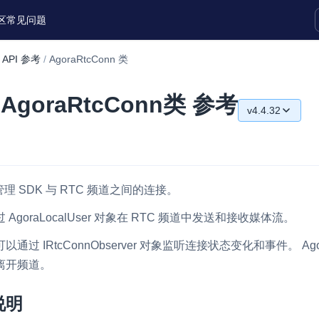
区
常见问题
API 参考
/
AgoraRtcConn 类
实时互动扩展能力
tc.AgoraRtcConn类 参考
v4.4.32
实时转录翻译
快速实现实时的语音转写功能
v4.4.32
互动白板
v4.4.30
快速实现多人实时互动白板协作
理 SDK 与 RTC 频道之间的连接。
v4.0.1
微呼叫
NEW
过
AgoraLocalUser
对象在 RTC 频道中发送和接收媒体流。
实现智能硬件和微信小程序之间的实时
可以通过
IRtcConnObserver
对象监听连接状态变化和事件。
视频互通
Ag
离开频道。
Status Page
集中展示声网主要产品及服务的综合服
说明
质量及可用性信息