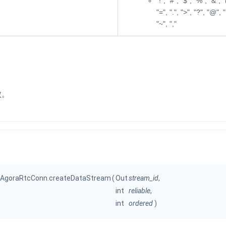
"!", "#", "$", "%", "&", "(
"=", ".", ">", "?", "@", "
"~", ","
。
败。
rtc.AgoraRtcConn.createDataStream
(
Out
stream_id
,
int
reliable
,
int
ordered
)