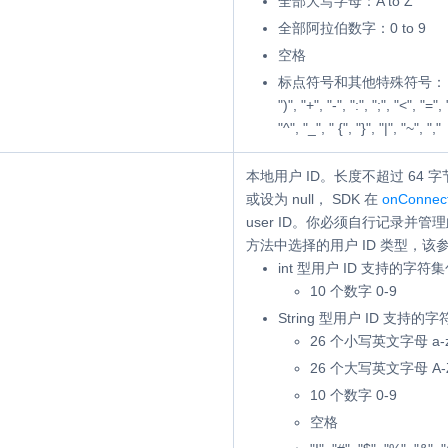
全部大写字母：A to Z
全部阿拉伯数字：0 to 9
空格
标点符号和其他特殊符号： "!", "#",
")", "+", "-", ":", ";", "<", "=",
"^", "_", "
{
", "
}
", "|", "~", ","
本地用户 ID。长度不超过 64 
或设为
null
， SDK 在
onConnec
user ID。你必须自行记录并管
方法中选择的用户 ID 类型，
int 型用户 ID 支持的字符
10 个数字 0-9
String 型用户 ID 支持
26 个小写英文字母 a-
26 个大写英文字母 A-
10 个数字 0-9
空格