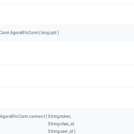
内容审核
对实时音频和视频画面进行风险识别，
联动回调和业务处置流程
tcConn.AgoraRtcConn
(
long
cptr
)
云市场
一站式实时互动模块的选型、购买、账
打通
EW
HOT
SDK 拓展插件
，与 AI 进行高拟
拓展 SDK 能力，打造更具个性化的音
语音对话
互动效果
媒体服务
实现更强的实时音视
使用录制、推流、拉流等服务丰富互动
可扩展性和更优秀的
验
云端录制
本地服务端录制
tc.AgoraRtcConn.connect
(
String
token
,
旁路推流
输入在线媒体流
String
chan_id
,
发、可扩展、高可靠
云端转码
RTMP 网关
String
user_id
)
步解决方案