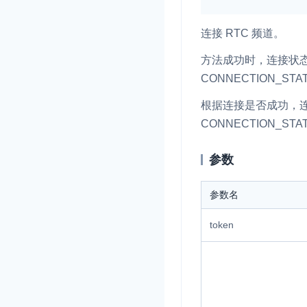
即时通讯 IM
NEW
连接 RTC 频道。
一整套高可靠、低时
方法成功时，连接状
全球化的即时聊天云
CONNECTION_STAT
融合 CDN 直播
根据连接是否成功，
对接国内外多家 CD
CONNECTION_STAT
体播放体验最佳的 C
媒体流加速
参数
为智能硬件提供优质
人与人、人与物、物
参数名
token