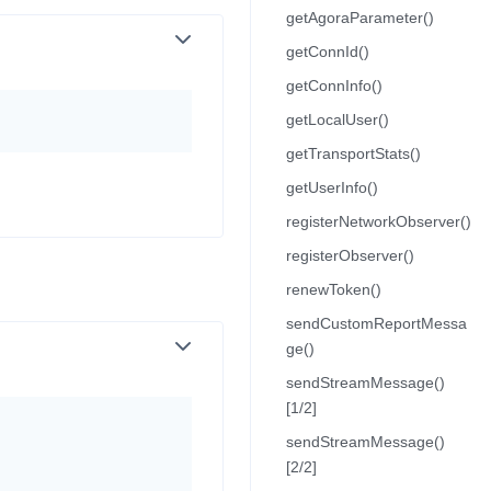
getAgoraParameter()
getConnId()
并
getConnInfo()
getLocalUser()
getTransportStats()
号
getUserInfo()
registerNetworkObserver()
registerObserver()
视频
renewToken()
sendCustomReportMessa
ge()
体
sendStreamMessage()
[1/2]
sendStreamMessage()
[2/2]