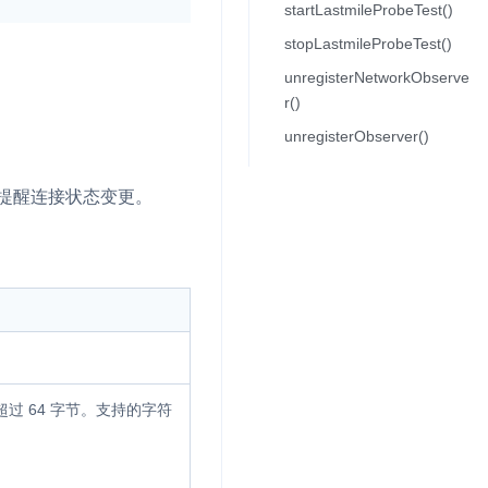
startLastmileProbeTest()
stopLastmileProbeTest()
流
unregisterNetworkObserve
r()
unregisterObserver()
低代码应用平台
提醒连接状态变更。
灵动会议
NEW
低代码集成、灵活定制、超低延时的音视
口
频会议
过 64 字节。支持的字符