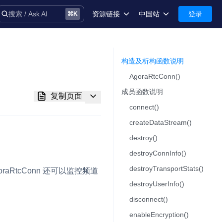
资源链接
中国站
登录
搜索 / Ask AI
⌘
K
术语库
中国站-简体中文
安全
International-English
构造及析构函数说明​
AgoraRtcConn()
控制台
成员函数说明​
复制页面
技术支持
connect()
createDataStream()
destroy()
destroyConnInfo()
音
destroyTransportStats()
oraRtcConn
还可以监控频道
destroyUserInfo()
disconnect()
务
enableEncryption()