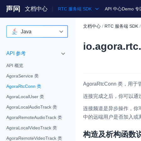
文档中心
RTC 服务端 SDK
API 中心
Demo 专
文档中心
/
RTC 服务端 SDK
/
产品
Java
io.agora.r
解决方案
C++
API 参考
通用文档
Java
API 概览
Legacy 文档
Python
AgoraService 类
Go
AgoraRtcConn
类，用于管
AgoraRtcConn 类
连接完成之后，你可以通
AgoraLocalUser 类
AgoraLocalAudioTrack 类
连接频道是异步操作，你
中的远端用户是否加入或
AgoraRemoteAudioTrack 类
AgoraLocalVideoTrack 类
构造及析构函数
AgoraRemoteVideoTrack 类