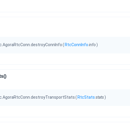
.rtc.AgoraRtcConn.destroyConnInfo
(
RtcConnInfo
info
)
s()
.rtc.AgoraRtcConn.destroyTransportStats
(
RtcStats
stats
)