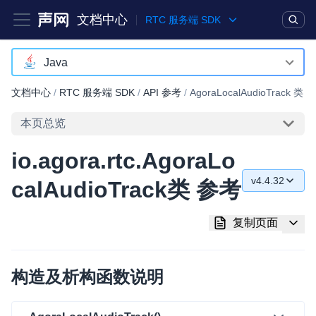
文档中心
RTC 服务端 SDK
产品
解决方案
通用文档
Legacy 文档
Java
C++
文档中心
/
RTC 服务端 SDK
/
API 参考
/
AgoraLocalAudioTrack 类
实时互动基础能力
Java
本页总览
对话式 AI 引擎
NEW
HOT
Python
io.agora.rtc.AgoraLo
突破传统文字交互模式，与 AI 进行高拟真、自然流畅的实时语
Go
音对话
v4.4.32
calAudioTrack类 参考
v4.4.32
实时互动
HOT
复制页面
集成实时通信技术，实现更强的实时音视频互动功能、更大的可
v4.4.30
扩展性和更优秀的互动效果
v4.0.1
实时消息
构造及析构函数说明
一整套低延时、高并发、可扩展、高可靠的实时消息及状态同步
解决方案