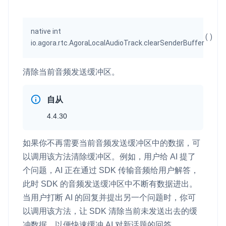
云端录制
本地服务端录制
旁路推流
输入在线媒体流
云端转码
RTMP 网关
native int
(
)
io.agora.rtc.AgoraLocalAudioTrack.clearSenderBuffer
RTC 服务端 SDK
与 RTC 客户端 SDK 互通，实现收发流
清除当前音频发送缓冲区。
PPT 转码服务
快速高效的文档转换解决方案
自从
4.4.30
水晶球
全周期通话质量检测、回溯和分析方案
如果你不再需要当前音频发送缓冲区中的数据，可
控制台
以调用该方法清除缓冲区。例如，用户给 AI 提了
开通和管理声网各项产品服务的统一入口
个问题，AI 正在通过 SDK 传输音频给用户解答，
此时 SDK 的音频发送缓冲区中不断有数据进出。
低代码应用平台
当用户打断 AI 的回复并提出另一个问题时，你可
以调用该方法，让 SDK 清除当前未发送出去的缓
灵动会议
NEW
冲数据，以便快速缓冲 AI 对新话题的回答。
低代码集成、灵活定制、超低延时的音视频会议