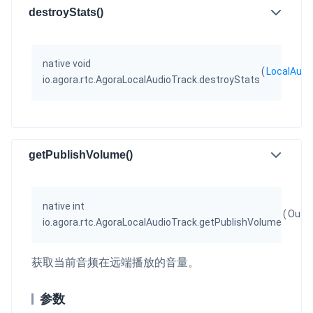
destroyStats()
native void
(
LocalAudi
io.agora.rtc.AgoraLocalAudioTrack.destroyStats
getPublishVolume()
native int
(
Out
v
io.agora.rtc.AgoraLocalAudioTrack.getPublishVolume
获取当前音频在远端播放的音量。
参数