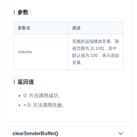
参数
微呼叫
NEW
实现智能硬件和微信小程序之间的实时音视频互通
参数名
描述
Status Page
音频的远端播放音量。取
集中展示声网主要产品及服务的综合服务质量及可用性信息
值范围为 [1,100]，其中
volume
内容审核
默认值为 100，表示原始
音量。
对实时音频和视频画面进行风险识别，并联动回调和业务处置流
程
返回值
云市场
一站式实时互动模块的选型、购买、账号打通
0: 方法调用成功。
SDK 拓展插件
< 0: 方法调用失败。
拓展 SDK 能力，打造更具个性化的音视频互动效果
媒体服务
clearSenderBuffer()
使用录制、推流、拉流等服务丰富互动体验