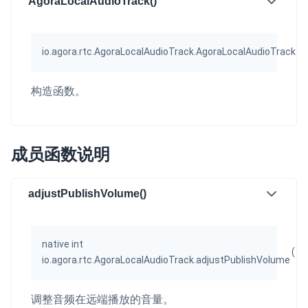
AgoraLocalAudioTrack()
即时通讯 IM
NEW
一整套高可靠、低时延、高并发、安全、全球化的即时聊天云服
务。
io.agora.rtc.AgoraLocalAudioTrack.AgoraLocalAudioTrack
(
l
融合 CDN 直播
构造函数。
对接国内外多家 CDN 供应商，提供一个整体播放体验最佳的
CDN 直播方案
媒体流加速
成员函数说明
为智能硬件提供优质的媒体流传输，实现人与人、人与物、物与
物的实时互动连接
adjustPublishVolume()
实时互动扩展能力
实时转录翻译
native int
(
int
快速实现实时的语音转写功能
io.agora.rtc.AgoraLocalAudioTrack.adjustPublishVolume
互动白板
调整音频在远端播放的音量。
快速实现多人实时互动白板协作