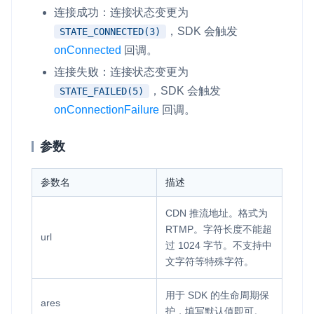
连接成功：连接状态变更为
云端录制
本地服务端录制
旁路推流
，SDK 会触发
STATE_CONNECTED(3)
输入在线媒体流
云端转码
RTMP 网关
onConnected
回调。
RTC 服务端 SDK
连接失败：连接状态变更为
与 RTC 客户端 SDK 互通，实现收发流
，SDK 会触发
STATE_FAILED(5)
onConnectionFailure
回调。
PPT 转码服务
快速高效的文档转换解决方案
参数
水晶球
参数名
描述
全周期通话质量检测、回溯和分析方案
CDN 推流地址。格式为
控制台
RTMP。字符长度不能超
开通和管理声网各项产品服务的统一入口
url
过 1024 字节。不支持中
低代码应用平台
文字符等特殊字符。
灵动会议
用于 SDK 的生命周期保
NEW
ares
护，填写默认值即可。
低代码集成、灵活定制、超低延时的音视频会议