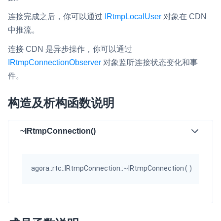
v4.2.30
即时通讯 IM
NEW
连接完成之后，你可以通过
IRtmpLocalUser
对象在 CDN
v4.0.1
一整套高可靠、低时延、高并发、安全、全球化的即时聊天云服
中推流。
务。
连接 CDN 是异步操作，你可以通过
融合 CDN 直播
IRtmpConnectionObserver
对象监听连接状态变化和事
对接国内外多家 CDN 供应商，提供一个整体播放体验最佳的
件。
CDN 直播方案
构造及析构函数说明
媒体流加速
为智能硬件提供优质的媒体流传输，实现人与人、人与物、物与
物的实时互动连接
~IRtmpConnection()
实时互动扩展能力
agora::rtc::IRtmpConnection::~IRtmpConnection
(
)
实时转录翻译
快速实现实时的语音转写功能
互动白板
快速实现多人实时互动白板协作