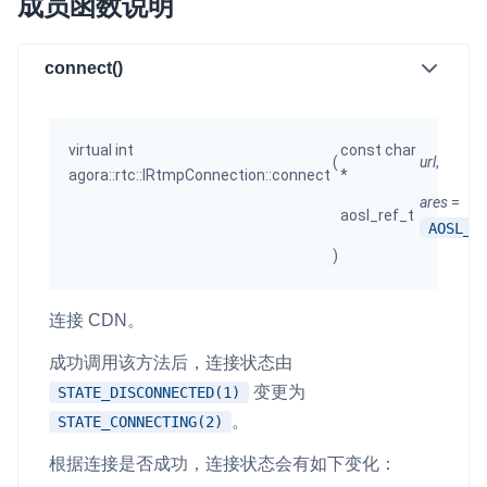
成员函数说明
微呼叫
NEW
connect()
实现智能硬件和微信小程序之间的实时音视频互通
Status Page
集中展示声网主要产品及服务的综合服务质量及可用性信息
virtual int
const char
(
url
,
agora::rtc::IRtmpConnection::connect
*
内容审核
ares
=
aosl_ref_t
对实时音频和视频画面进行风险识别，并联动回调和业务处置流
AOSL_R
程
)
云市场
连接 CDN。
一站式实时互动模块的选型、购买、账号打通
成功调用该方法后，连接状态由
SDK 拓展插件
变更为
STATE_DISCONNECTED(1)
拓展 SDK 能力，打造更具个性化的音视频互动效果
。
STATE_CONNECTING(2)
媒体服务
根据连接是否成功，连接状态会有如下变化：
使用录制、推流、拉流等服务丰富互动体验