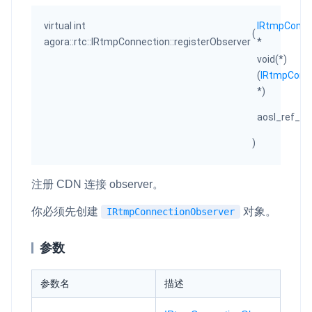
virtual int
IRtmpConne
(
agora::rtc::IRtmpConnection::registerObserver
*
void(*)
(
IRtmpConn
*)
aosl_ref_t
)
注册 CDN 连接 observer。
你必须先创建
对象。
IRtmpConnectionObserver
参数
参数名
描述