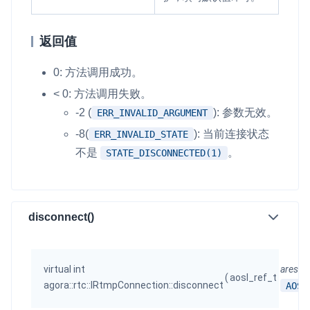
返回值
0: 方法调用成功。
< 0: 方法调用失败。
-2 (
): 参数无效。
ERR_INVALID_ARGUMENT
-8(
): 当前连接状态
ERR_INVALID_STATE
不是
。
STATE_DISCONNECTED(1)
disconnect()
virtual int
ares
=
(
aosl_ref_t
agora::rtc::IRtmpConnection::disconnect
AOSL