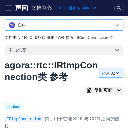
文档中心
RTC 服务端 SDK
产品
解决方案
通用文档
Legacy 文档
C++
C++
文档中心
/
RTC 服务端 SDK
/
API 参考
/
IRtmpConnection 类
实时互动基础能力
Java
本页总览
对话式 AI 引擎
NEW
HOT
Python
agora::rtc::IRtmpCon
突破传统文字交互模式，与 AI 进行高拟真、自然流畅的实时语
Go
音对话
v4.4.32
nection类 参考
v4.4.32
实时互动
HOT
复制页面
集成实时通信技术，实现更强的实时音视频互动功能、更大的可
v4.4.30
扩展性和更优秀的互动效果
v4.2.32
abstract
实时消息
v4.2.31
一整套低延时、高并发、可扩展、高可靠的实时消息及状态同步
类，用于管理 SDK 与 CDN 之间的连
IRtmpConnection
解决方案
接。