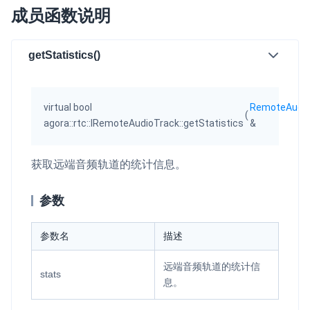
v4.2.30
成员函数说明
即时通讯 IM
NEW
v4.0.1
一整套高可靠、低时延、高并发、安全、全球化的即时聊天云服
务。
getStatistics()
融合 CDN 直播
对接国内外多家 CDN 供应商，提供一个整体播放体验最佳的
virtual bool
RemoteAudio
CDN 直播方案
(
agora::rtc::IRemoteAudioTrack::getStatistics
&
媒体流加速
为智能硬件提供优质的媒体流传输，实现人与人、人与物、物与
获取远端音频轨道的统计信息。
物的实时互动连接
参数
实时互动扩展能力
参数名
描述
实时转录翻译
快速实现实时的语音转写功能
远端音频轨道的统计信
stats
息。
互动白板
快速实现多人实时互动白板协作