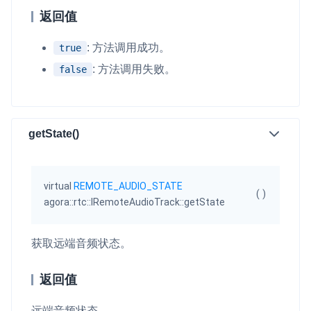
返回值
微呼叫
NEW
实现智能硬件和微信小程序之间的实时音视频互通
: 方法调用成功。
true
: 方法调用失败。
false
Status Page
集中展示声网主要产品及服务的综合服务质量及可用性信息
内容审核
getState()
对实时音频和视频画面进行风险识别，并联动回调和业务处置流
程
virtual
REMOTE_AUDIO_STATE
云市场
(
)
agora::rtc::IRemoteAudioTrack::getState
一站式实时互动模块的选型、购买、账号打通
SDK 拓展插件
获取远端音频状态。
拓展 SDK 能力，打造更具个性化的音视频互动效果
返回值
媒体服务
使用录制、推流、拉流等服务丰富互动体验
远端音频状态。