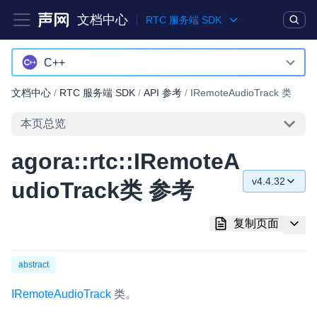
文档中心
RTC 服务端 SDK
产品
解决方案
通用文档
Legacy 文档
C++
C++
文档中心
/
RTC 服务端 SDK
/
API 参考
/
IRemoteAudioTrack 类
实时互动基础能力
Java
本页总览
对话式 AI 引擎
NEW
HOT
Python
agora::rtc::IRemoteA
突破传统文字交互模式，与 AI 进行高拟真、自然流畅的实时语
Go
音对话
v4.4.32
udioTrack类 参考
v4.4.32
实时互动
HOT
复制页面
集成实时通信技术，实现更强的实时音视频互动功能、更大的可
v4.4.30
扩展性和更优秀的互动效果
v4.2.32
abstract
实时消息
v4.2.31
一整套低延时、高并发、可扩展、高可靠的实时消息及状态同步
IRemoteAudioTrack
类。
解决方案