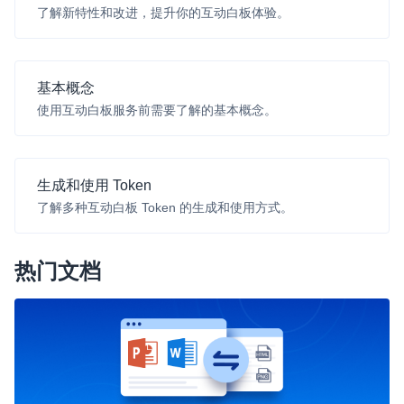
了解新特性和改进，提升你的互动白板体验。
云端录制
本地服务端录制
旁路推流
输入在线媒体流
云端转码
RTMP 网关
RTC 服务端 SDK
基本概念
与 RTC 客户端 SDK 互通，实现收发流
使用互动白板服务前需要了解的基本概念。
PPT 转码服务
快速高效的文档转换解决方案
生成和使用 Token
了解多种互动白板 Token 的生成和使用方式。
水晶球
全周期通话质量检测、回溯和分析方案
热门文档
控制台
开通和管理声网各项产品服务的统一入口
低代码应用平台
灵动会议
NEW
低代码集成、灵活定制、超低延时的音视频会议