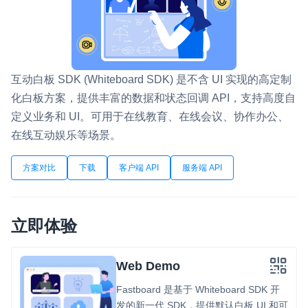
即时通讯 IM
NEW
一整套高可靠、低时延、高并发、安全、全球化的即时聊天云服
务。
互动白板 SDK (Whiteboard SDK) 是不含 UI 实现的高定制
融合 CDN 直播
化白板方案，提供丰富的数据和状态回调 API，支持高度自
对接国内外多家 CDN 供应商，提供一个整体播放体验最佳的
CDN 直播方案
定义业务和 UI。可用于在线教育、在线会议、协作办公、
在线互动娱乐等场景。
媒体流加速
为智能硬件提供优质的媒体流传输，实现人与人、人与物、物与
方案对比
下载
客户端 API
服务端 API
物的实时互动连接
实时互动扩展能力
立即体验
实时转录翻译
快速实现实时的语音转写功能
Web Demo
互动白板
Fastboard 是基于 Whiteboard SDK 开
快速实现多人实时互动白板协作
发的新一代 SDK，提供默认白板 UI 和可