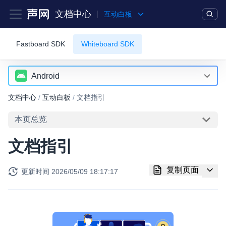
文档中心
互动白板
Fastboard SDK
Whiteboard SDK
产品
解决方案
通用文档
Legacy 文档
实时互动基础能力
Android
Android
文档中心
/
互动白板
/
文档指引
对话式 AI 引擎
NEW
HOT
iOS
突破传统文字交互模式，与 AI 进行高拟真、自然流畅的实时语
本页总览
音对话
Web
文档指引
实时互动
HOT
RESTful
集成实时通信技术，实现更强的实时音视频互动功能、更大的可
复制页面
更新时间
2026/05/09 18:17:17
扩展性和更优秀的互动效果
实时消息
一整套低延时、高并发、可扩展、高可靠的实时消息及状态同步
解决方案