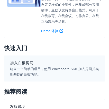
自定义样式的小组件，已集成部分实用
微呼叫
NEW
插件，且默认支持多窗口模式。可用于
在线教育、在线会议、协作办公、在线
实现智能硬件和微信小程序之间的实时音视频互通
互动娱乐等场景。
Status Page
Demo 体验
集中展示声网主要产品及服务的综合服务质量及可用性信息
内容审核
快速入门
对实时音频和视频画面进行风险识别，并联动回调和业务处置流
程
加入白板房间
云市场
建立一个简单的项目，使用 Whiteboard SDK 加入房间并实
一站式实时互动模块的选型、购买、账号打通
现基础的白板功能。
SDK 拓展插件
拓展 SDK 能力，打造更具个性化的音视频互动效果
推荐阅读
媒体服务
发版说明
使用录制、推流、拉流等服务丰富互动体验