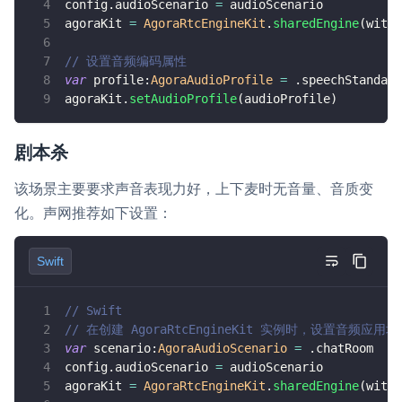
config
.
audioScenario 
=
 audioScenario
agoraKit 
=
AgoraRtcEngineKit
.
sharedEngine
(
with
:
// 设置音频编码属性
var
 profile
:
AgoraAudioProfile
=
.
speechStandard
agoraKit
.
setAudioProfile
(
audioProfile
)
剧本杀
该场景主要要求声音表现力好，上下麦时无音量、音质变
化。声网推荐如下设置：
Swift
// Swift
// 在创建 AgoraRtcEngineKit 实例时，设置音频应用场
var
 scenario
:
AgoraAudioScenario
=
.
chatRoom
config
.
audioScenario 
=
 audioScenario
agoraKit 
=
AgoraRtcEngineKit
.
sharedEngine
(
with
: