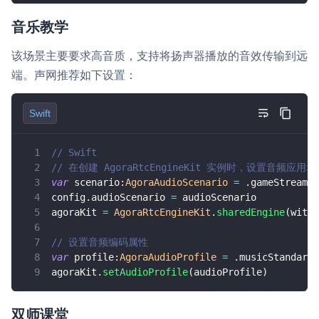
音乐教学
该场景主要要求高音质，支持将扬声器播放的音效传输到远
端。声网推荐如下设置：
Swift
// Swift
// 在创建 AgoraRtcEngineKit 实例时，设置音频应用场
var
 scenario
:
AgoraAudioScenario
=
.
gameStreamin
config
.
audioScenario 
=
 audioScenario
agoraKit 
=
AgoraRtcEngineKit
.
sharedEngine
(
with
:
// 设置音频编码属性
var
 profile
:
AgoraAudioProfile
=
.
musicStandardS
agoraKit
.
setAudioProfile
(
audioProfile
)
双师课堂