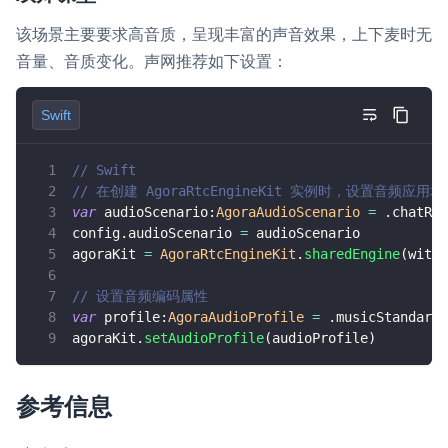
该场景主要要求高音质，呈现丰富的声音效果，上下麦时无
音量、音质变化。声网推荐如下设置：
Swift
// Swift
// 在创建 AgoraRtcEngineKit 实例时，设置音频应用场
var
 audioScenario
:
AgoraAudioScenario
=
.
chatRoo
config
.
audioScenario 
=
 audioScenario
agoraKit 
=
AgoraRtcEngineKit
.
sharedEngine
(
with
:
// 设置音频编码属性
var
 profile
:
AgoraAudioProfile
=
.
musicStandardS
agoraKit
.
setAudioProfile
(
audioProfile
)
参考信息