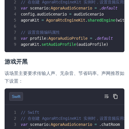
// 在创建 AgoraRtcEngineKit 实例时，设置音频应用场
云端录制
本地服务端录制
旁路推流
var
 scenario
:
AgoraAudioScenario
=
.
default
输入在线媒体流
云端转码
RTMP 网关
config
.
audioScenario 
=
 audioScenario
agoraKit 
=
AgoraRtcEngineKit
.
sharedEngine
(
with
:
RTC 服务端 SDK
// 设置音频编码属性
与 RTC 客户端 SDK 互通，实现收发流
var
 profile
:
AgoraAudioProfile
=
.
default
agoraKit
.
setAudioProfile
(
audioProfile
)
PPT 转码服务
快速高效的文档转换解决方案
游戏开黑
水晶球
该场景主要要求传输人声、无杂音、节省码率。声网推荐如
全周期通话质量检测、回溯和分析方案
下设置：
控制台
开通和管理声网各项产品服务的统一入口
Swift
低代码应用平台
// Swift
// 在创建 AgoraRtcEngineKit 实例时，设置音频应用场
灵动会议
NEW
var
 scenario
:
AgoraAudioScenario
=
.
chatRoom
低代码集成、灵活定制、超低延时的音视频会议