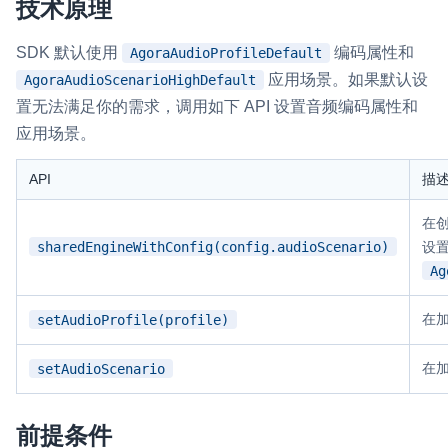
技术原理
即时通讯 IM
NEW
Flutter
SDK 默认使用
编码属性和
AgoraAudioProfileDefault
一整套高可靠、低时延、高并发、安全、全球化的即时聊天云服
务。
React Native
应用场景。如果默认设
AgoraAudioScenarioHighDefault
置无法满足你的需求，调用如下 API 设置音频编码属性和
融合 CDN 直播
Unreal (C++)
应用场景。
对接国内外多家 CDN 供应商，提供一个整体播放体验最佳的
Unreal (Blueprint)
CDN 直播方案
API
描
React
媒体流加速
在
为智能硬件提供优质的媒体流传输，实现人与人、人与物、物与
RESTful
sharedEngineWithConfig(config.audioScenario)
设
物的实时互动连接
Ag
实时互动扩展能力
在
setAudioProfile(profile)
实时转录翻译
在
setAudioScenario
快速实现实时的语音转写功能
互动白板
前提条件
快速实现多人实时互动白板协作