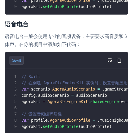
var
 profile
:
AgoraAudioProfile
=
.
musicHighQuali
agoraKit
.
setAudioProfile
(
audioProfile
)
语音电台
语音电台一般会使用专业的音频设备，主要要求高音质和立
体声。在你的项目中添加如下代码：
Swift
// Swift
// 在创建 AgoraRtcEngineKit 实例时，设置音频应用场
var
 scenario
:
AgoraAudioScenario
=
.
gameStreamin
config
.
audioScenario 
=
 audioScenario
agoraKit 
=
AgoraRtcEngineKit
.
sharedEngine
(
with
:
// 设置音频编码属性
var
 profile
:
AgoraAudioProfile
=
.
musicHighqQali
agoraKit
.
setAudioProfile
(
audioProfile
)