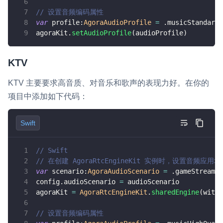
// 设置音频编码属性
var
 profile
:
AgoraAudioProfile
=
.
musicStandard
agoraKit
.
setAudioProfile
(
audioProfile
)
KTV
KTV 主要要求高音质、对音乐和歌声的表现力好。在你的
项目中添加如下代码：
Swift
// Swift
// 在创建 AgoraRtcEngineKit 实例时，设置音频应用场
var
 scenario
:
AgoraAudioScenario
=
.
gameStreamin
config
.
audioScenario 
=
 audioScenario
agoraKit 
=
AgoraRtcEngineKit
.
sharedEngine
(
with
:
// 设置音频编码属性