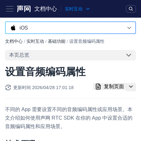
文档中心
实时互动
产品
解决方案
通用文档
Legacy 文档
iOS
Android
文档中心
/
实时互动
/
基础功能
/
设置音频编码属性
实时互动基础能力
iOS
本页总览
对话式 AI 引擎
NEW
HOT
macOS
设置音频编码属性
突破传统文字交互模式，与 AI 进行高拟真、自然流畅的实时语
Web
音对话
复制页面
更新时间
2026/04/28 17:01:18
Windows
实时互动
HOT
集成实时通信技术，实现更强的实时音视频互动功能、更大的可
HarmonyOS
扩展性和更优秀的互动效果
不同的 App 需要设置不同的音频编码属性或应用场景。本
小程序
文介绍如何使用声网 RTC SDK 在你的 App 中设置合适的
实时消息
音频编码属性和应用场景。
Electron
一整套低延时、高并发、可扩展、高可靠的实时消息及状态同步
解决方案
Unity