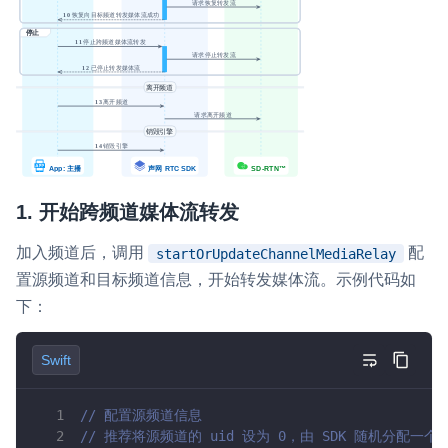
云端录制
本地服务端录制
旁路推流
输入在线媒体流
云端转码
RTMP 网关
RTC 服务端 SDK
与 RTC 客户端 SDK 互通，实现收发流
PPT 转码服务
快速高效的文档转换解决方案
1. 开始跨频道媒体流转发
水晶球
加入频道后，调用
配
startOrUpdateChannelMediaRelay
全周期通话质量检测、回溯和分析方案
置源频道和目标频道信息，开始转发媒体流。示例代码如
控制台
下：
开通和管理声网各项产品服务的统一入口
Swift
低代码应用平台
// 配置源频道信息
灵动会议
NEW
// 推荐将源频道的 uid 设为 0，由 SDK 随机分配一个 
低代码集成、灵活定制、超低延时的音视频会议