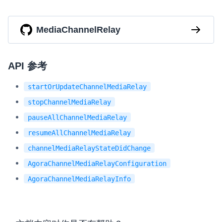
MediaChannelRelay
API 参考
startOrUpdateChannelMediaRelay
stopChannelMediaRelay
pauseAllChannelMediaRelay
resumeAllChannelMediaRelay
channelMediaRelayStateDidChange
AgoraChannelMediaRelayConfiguration
AgoraChannelMediaRelayInfo