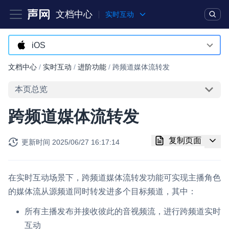
文档中心
实时互动
产品
解决方案
通用文档
Legacy 文档
iOS
Android
文档中心
/
实时互动
/
进阶功能
/
跨频道媒体流转发
实时互动基础能力
iOS
本页总览
对话式 AI 引擎
NEW
HOT
macOS
跨频道媒体流转发
突破传统文字交互模式，与 AI 进行高拟真、自然流畅的实时语
Web
音对话
复制页面
更新时间
2025/06/27 16:17:14
Windows
实时互动
HOT
集成实时通信技术，实现更强的实时音视频互动功能、更大的可
HarmonyOS
扩展性和更优秀的互动效果
在实时互动场景下，跨频道媒体流转发功能可实现主播角色
小程序
的媒体流从源频道同时转发进多个目标频道，其中：
实时消息
Electron
一整套低延时、高并发、可扩展、高可靠的实时消息及状态同步
所有主播发布并接收彼此的音视频流，进行跨频道实时
解决方案
互动
Unity