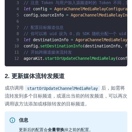
// 注意 Token 与用户加入源频道时的 Token 不同，需
let
 config 
=
AgoraChannelMediaRelayConfigurati
config
.
sourceInfo 
=
AgoraChannelMediaRelayInfo
// 配置目标频道信息
// 你可以将 uid 设为 0，由 SDK 随机分配一个 ui
let
 destinationInfo 
=
AgoraChannelMediaRelayIn
config
.
setDestinationInfo
(
destinationInfo
,
 for
// 开始跨频道媒体流转发
agoraKit
.
startOrUpdateChannelMediaRelay
(
config
2. 更新媒体流转发频道
成功调用
后，如需将
startOrUpdateChannelMediaRelay
流转发到多个目标频道，或退出当前的转发频道，可以再次
调用该方法添加或移除转发的目标频道。
信息
更新后的配置会
全量替换
掉之前的配置。