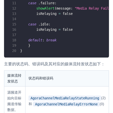
case
.
failure
:
showAlert
(
message
:
"Media Relay Failed
        isRelaying 
=
false
case
.
idle
:
        isRelaying 
=
false
default
:
break
}
}
主要的状态码、错误码及其对应的媒体流转发状态如下：
媒体流转
状态码和错误码
发状态
源频道开
(2)
AgoraChannelMediaRelayStateRunning
始向目标
和
(0)
频道传输
AgoraChannelMediaRelayErrorNone
数据。