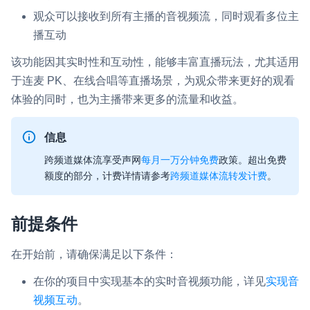
观众可以接收到所有主播的音视频流，同时观看多位主
即时通讯 IM
NEW
Flutter
播互动
一整套高可靠、低时延、高并发、安全、全球化的即时聊天云服
务。
React Native
该功能因其实时性和互动性，能够丰富直播玩法，尤其适用
于连麦 PK、在线合唱等直播场景，为观众带来更好的观看
融合 CDN 直播
Unreal (C++)
体验的同时，也为主播带来更多的流量和收益。
对接国内外多家 CDN 供应商，提供一个整体播放体验最佳的
Unreal (Blueprint)
CDN 直播方案
信息
React
媒体流加速
跨频道媒体流享受声网
每月一万分钟免费
政策。超出免费
为智能硬件提供优质的媒体流传输，实现人与人、人与物、物与
RESTful
额度的部分，计费详情请参考
跨频道媒体流转发计费
。
物的实时互动连接
实时互动扩展能力
前提条件
实时转录翻译
在开始前，请确保满足以下条件：
快速实现实时的语音转写功能
在你的项目中实现基本的实时音视频功能，详见
实现音
互动白板
视频互动
。
快速实现多人实时互动白板协作