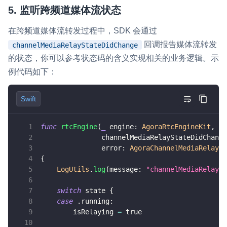
5. 监听跨频道媒体流状态
在跨频道媒体流转发过程中，SDK 会通过
回调报告媒体流转发
channelMediaRelayStateDidChange
的状态，你可以参考状态码的含义实现相关的业务逻辑。示
例代码如下：
Swift
func
rtcEngine
(
_
 engine
:
AgoraRtcEngineKit
,
               channelMediaRelayStateDidChange
               error
:
AgoraChannelMediaRelayEr
{
LogUtils
.
log
(
message
:
"channelMediaRelaySt
switch
 state 
{
case
.
running
:
        isRelaying 
=
true