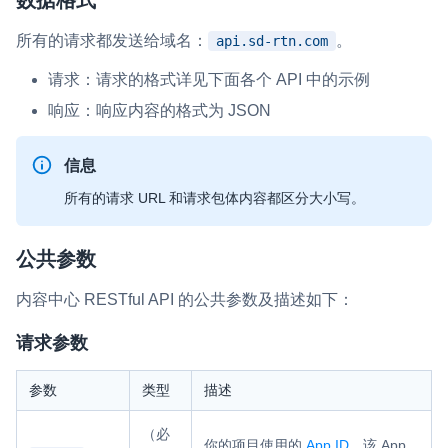
微呼叫
所有的请求都发送给域名：
。
NEW
api.sd-rtn.com
实现智能硬件和微信小程序之间的实时音视频互通
请求：请求的格式详见下面各个 API 中的示例
Status Page
响应：响应内容的格式为 JSON
集中展示声网主要产品及服务的综合服务质量及可用性信息
信息
内容审核
所有的请求 URL 和请求包体内容都区分大小写。
对实时音频和视频画面进行风险识别，并联动回调和业务处置流
程
公共参数
云市场
一站式实时互动模块的选型、购买、账号打通
内容中心 RESTful API 的公共参数及描述如下：
请求参数
SDK 拓展插件
拓展 SDK 能力，打造更具个性化的音视频互动效果
参数
类型
描述
媒体服务
（必
使用录制、推流、拉流等服务丰富互动体验
你的项目使用的
App ID
，该 App