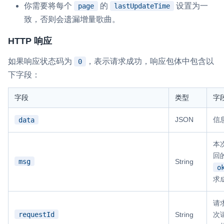
你需要将每个
的
设置为一
page
lastUpdateTime
致，否则会遗漏增量歌曲。
HTTP 响应
如果响应状态码为
，表示请求成功，响应包体中包含以
0
下字段：
字段
类型
字
JSON
信
data
本
回
msg
String
o
求
请求
requestId
String
次