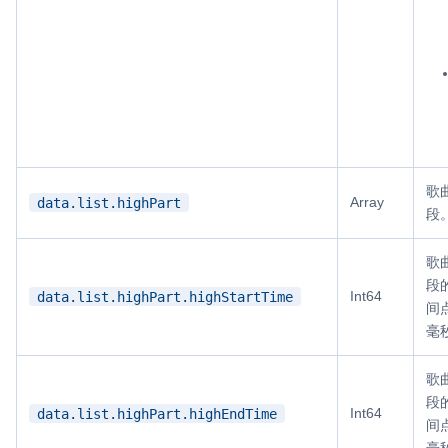
歌
Array
data.list.highPart
段
歌
段
Int64
data.list.highPart.highStartTime
间
毫
歌
段
Int64
data.list.highPart.highEndTime
间
毫