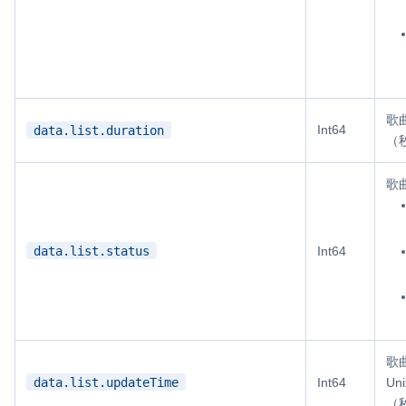
歌
Int64
data.list.duration
（
歌
data.list.status
Int64
歌
data.list.updateTime
Int64
Un
（