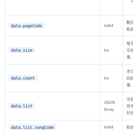
翻
Int64
data.pageCode
歌
每
data.size
Int
示
量
本
data.count
Int
回
量
当
JSON
data.list
所
Array
列
Int64
歌
data.list.songCode