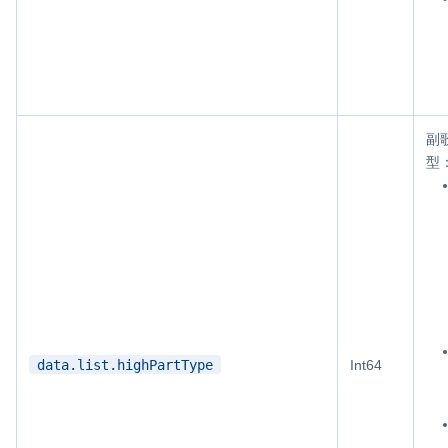
副
型
data.list.highPartType
Int64