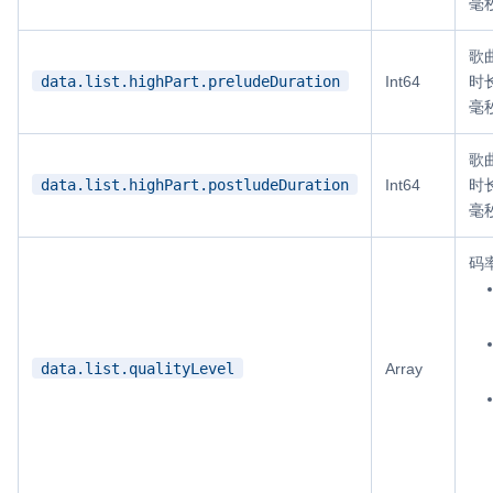
毫
歌
data.list.highPart.preludeDuration
Int64
时
毫
歌
data.list.highPart.postludeDuration
Int64
时
毫
码
data.list.qualityLevel
Array