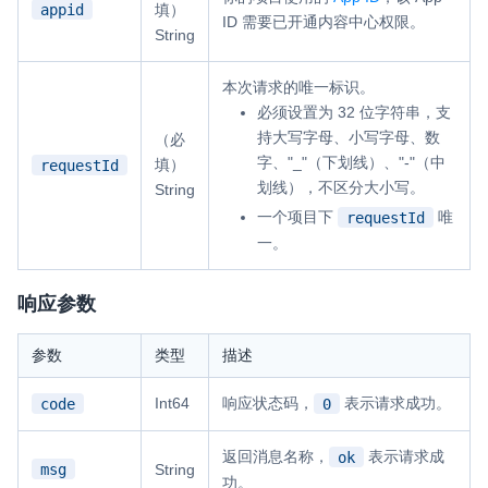
appid
填）
ID 需要已开通内容中心权限。
云端录制
本地服务端录制
旁路推流
String
输入在线媒体流
云端转码
RTMP 网关
本次请求的唯一标识。
RTC 服务端 SDK
必须设置为 32 位字符串，支
与 RTC 客户端 SDK 互通，实现收发流
持大写字母、小写字母、数
（必
字、"_"（下划线）、"-"（中
填）
requestId
PPT 转码服务
划线），不区分大小写。
String
快速高效的文档转换解决方案
一个项目下
唯
requestId
一。
水晶球
全周期通话质量检测、回溯和分析方案
响应参数
控制台
参数
类型
描述
开通和管理声网各项产品服务的统一入口
低代码应用平台
Int64
响应状态码，
表示请求成功。
code
0
返回消息名称，
表示请求成
ok
灵动会议
NEW
msg
String
功。
低代码集成、灵活定制、超低延时的音视频会议