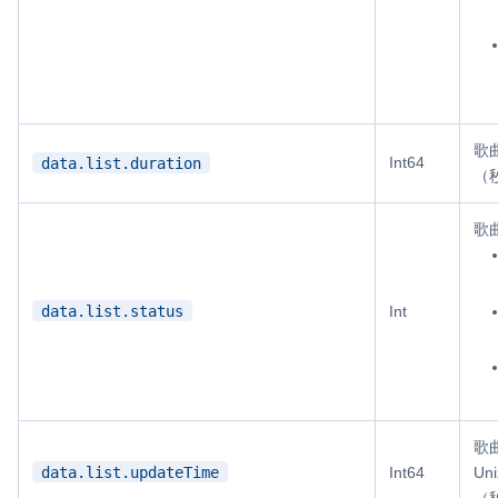
歌
Int64
data.list.duration
（
歌
data.list.status
Int
歌
data.list.updateTime
Int64
Un
（