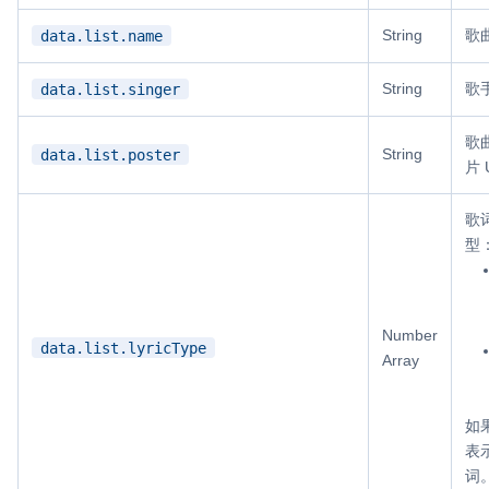
String
歌
data.list.name
String
歌
data.list.singer
歌
String
data.list.poster
片 
歌
型
Number
data.list.lyricType
Array
如
表
词