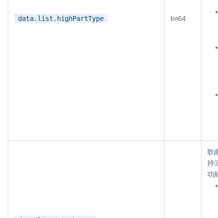
data.list.highPartType
Int64
歌
持
功