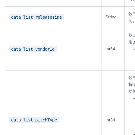
歌
String
data.list.releaseTime
间
歌
用
Int64
data.list.vendorId
歌
持
功
data.list.pitchType
Int64