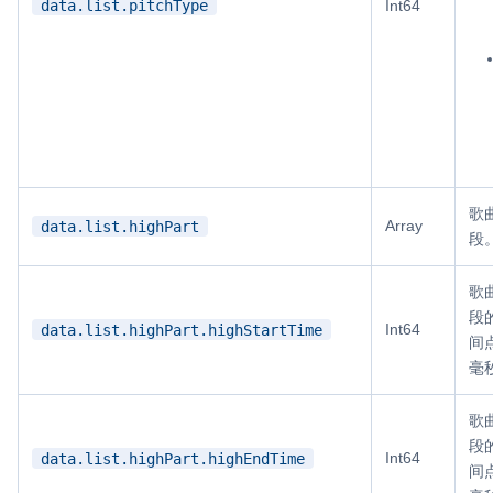
data.list.pitchType
Int64
歌
Array
data.list.highPart
段
歌
段
Int64
data.list.highPart.highStartTime
间
毫
歌
段
Int64
data.list.highPart.highEndTime
间