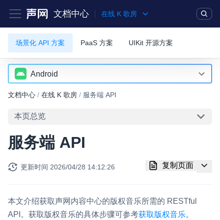
文档中心
在线 K 歌房
场景化 API 方案
PaaS 方案
UIKit 开源方案
产品
解决方案
通用文档
Legacy 文档
实时互动基础能力
Android
Android
文档中心
/
在线 K 歌房
/
服务端 API
对话式 AI 引擎
NEW
HOT
iOS
突破传统文字交互模式，与 AI 进行高拟真、自然流畅的实时语
本页总览
音对话
服务端 API
实时互动
HOT
集成实时通信技术，实现更强的实时音视频互动功能、更大的可
复制页面
更新时间
2026/04/28 14:12:26
扩展性和更优秀的互动效果
实时消息
本文介绍获取声网内容中心的版权音乐所需的 RESTful
一整套低延时、高并发、可扩展、高可靠的实时消息及状态同步
解决方案
API。获取版权音乐的具体步骤可参考
获取版权音乐
。