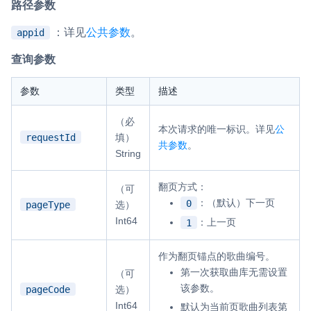
路径参数
：详见
公共参数
。
appid
查询参数
参数
类型
描述
（必
本次请求的唯一标识。详见
公
requestId
填）
共参数
。
String
翻页方式：
（可
：（默认）下一页
0
pageType
选）
Int64
：上一页
1
作为翻页锚点的歌曲编号。
第一次获取曲库无需设置
（可
该参数。
pageCode
选）
Int64
默认为当前页歌曲列表第