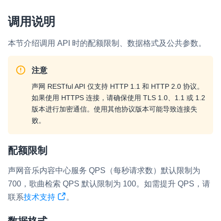
即时通讯 IM
NEW
调用说明
一整套高可靠、低时延、高并发、安全、全球化的即时聊天云服
务。
本节介绍调用 API 时的配额限制、数据格式及公共参数。
融合 CDN 直播
注意
对接国内外多家 CDN 供应商，提供一个整体播放体验最佳的
CDN 直播方案
声网 RESTful API 仅支持 HTTP 1.1 和 HTTP 2.0 协议。
如果使用 HTTPS 连接，请确保使用 TLS 1.0、1.1 或 1.2
媒体流加速
版本进行加密通信。使用其他协议版本可能导致连接失
为智能硬件提供优质的媒体流传输，实现人与人、人与物、物与
败。
物的实时互动连接
实时互动扩展能力
配额限制
实时转录翻译
声网音乐内容中心服务 QPS（每秒请求数）默认限制为
快速实现实时的语音转写功能
700，歌曲检索 QPS 默认限制为 100。如需提升 QPS，请
联系
技术支持
。
互动白板
快速实现多人实时互动白板协作
数据格式