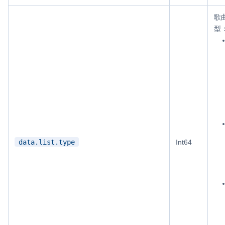
歌
型
data.list.type
Int64