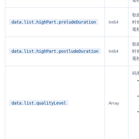
歌
data.list.highPart.preludeDuration
Int64
时
毫
歌
data.list.highPart.postludeDuration
Int64
时
毫
码
data.list.qualityLevel
Array