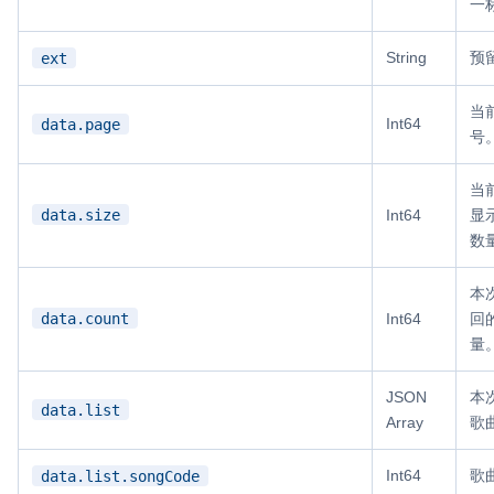
一
String
预
ext
当
Int64
data.page
号
当
data.size
Int64
显
数
本
data.count
Int64
回
量
JSON
本
data.list
Array
歌
Int64
歌
data.list.songCode