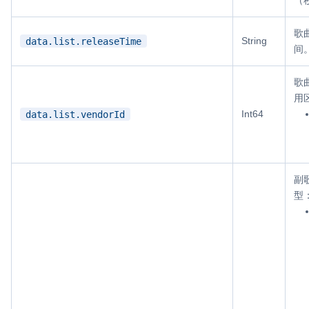
歌
String
data.list.releaseTime
间
歌
用
Int64
data.list.vendorId
副
型