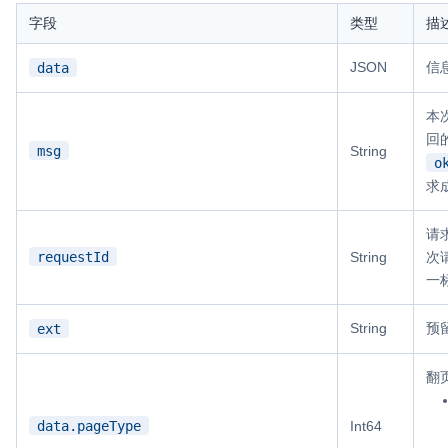
字段
类型
描
JSON
信
data
本
回
msg
String
o
求
请求
requestId
String
次
一
String
预
ext
翻
data.pageType
Int64