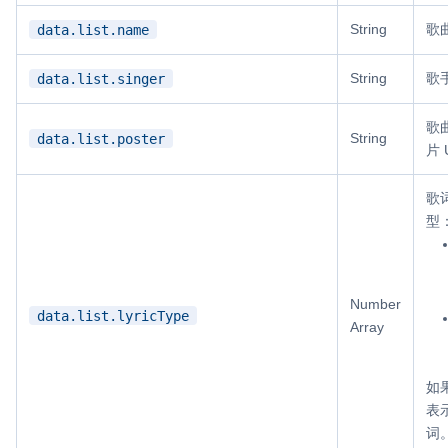
String
歌
data.list.name
String
歌
data.list.singer
歌
String
data.list.poster
片 
歌
型
Number
data.list.lyricType
Array
如
表
词