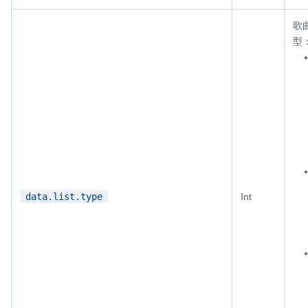
歌
型
data.list.type
Int