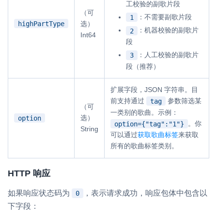
工校验的副歌片段
（可
：不需要副歌片段
1
highPartType
选）
：机器校验的副歌片
2
Int64
段
：人工校验的副歌片
3
段（推荐）
扩展字段，JSON 字符串。目
前支持通过
参数筛选某
tag
（可
一类别的歌曲。示例：
选）
option
。你
option={"tag":"1"}
String
可以通过
获取歌曲标签
来获取
所有的歌曲标签类别。
HTTP 响应
如果响应状态码为
，表示请求成功，响应包体中包含以
0
下字段：