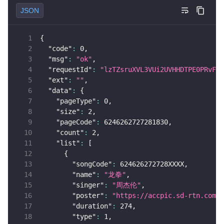
JSON
{
"code"
:
0
,
"msg"
:
"ok"
,
"requestId"
:
"lzTZsruXVL3VUi2UVHHDTPE0PRvF8P
"ext"
:
""
,
"data"
:
{
"pageType"
:
0
,
"size"
:
2
,
"pageCode"
:
6246262727281830
,
"count"
:
2
,
"list"
:
[
{
"songCode"
:
 624626272728XXXX
,
"name"
:
"龙拳"
,
"singer"
:
"周杰伦"
,
"poster"
:
"https://accpic.sd-rtn.com/p
"duration"
:
274
,
"type"
:
1
,