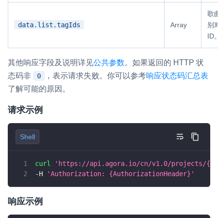
歌
data.list.tagIds
Array
别
ID
其他响应字段及说明详见
公共参数
。如果返回的 HTTP 状
态码非
，表示请求失败。你可以参考
响应状态码汇总表
0
了解可能的原因。
请求示例
Shell
curl
'https://api.agora.io/cn/v1.0/projects/{ap
-H 
'Authorization: {AuthorizationHeader}'
响应示例