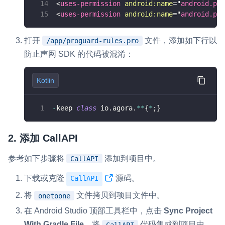
<
uses-permission
android:
name
=
"
android.per
云端录制
本地服务端录制
旁路推流
<
uses-permission
android:
name
=
"
android.per
输入在线媒体流
云端转码
RTMP 网关
打开
文件，添加如下行以
/app/proguard-rules.pro
RTC 服务端 SDK
防止声网 SDK 的代码被混淆：
与 RTC 客户端 SDK 互通，实现收发流
Kotlin
PPT 转码服务
快速高效的文档转换解决方案
-
keep 
class
 io
.
agora
.
*
*
{
*
;
}
水晶球
全周期通话质量检测、回溯和分析方案
2. 添加 CallAPI
控制台
参考如下步骤将
添加到项目中。
CallAPI
开通和管理声网各项产品服务的统一入口
下载或克隆
源码。
CallAPI
低代码应用平台
将
文件拷贝到项目文件中。
onetoone
在 Android Studio 顶部工具栏中，点击
Sync Project
灵动会议
NEW
With Gradle File
，将
代码集成到项目中。
低代码集成、灵活定制、超低延时的音视频会议
CallAPI