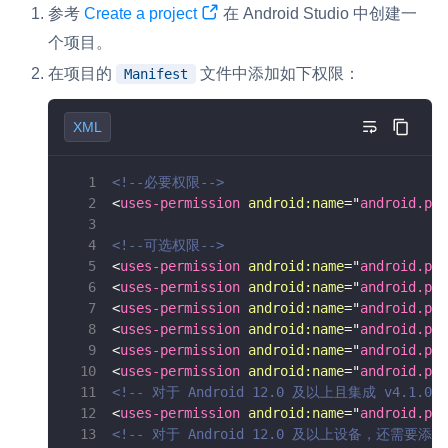
参考
Create a project
在 Android Studio 中创建一
微呼叫
NEW
个项目。
实现智能硬件和微信小程序之间的实时音视频互通
在项目的
文件中添加如下权限：
Manifest
Status Page
XML
集中展示声网主要产品及服务的综合服务质量及可用性信息
内容审核
<!--必要权限-->
<
uses-permission
android:
name
=
"
android.per
对实时音频和视频画面进行风险识别，并联动回调和业务处置流
程
<!--可选权限-->
<
uses-permission
android:
name
=
"
android.per
云市场
<
uses-permission
android:
name
=
"
android.per
一站式实时互动模块的选型、购买、账号打通
<
uses-permission
android:
name
=
"
android.per
<
uses-permission
android:
name
=
"
android.per
SDK 拓展插件
<
uses-permission
android:
name
=
"
android.per
拓展 SDK 能力，打造更具个性化的音视频互动效果
<
uses-permission
android:
name
=
"
android.per
<!-- 对于 Android 12.0 及以上且集成 v4.1
<
uses-permission
android:
name
=
"
android.per
媒体服务
<!-- 对于 Android 12.0 及以上设备，还需要添
使用录制、推流、拉流等服务丰富互动体验