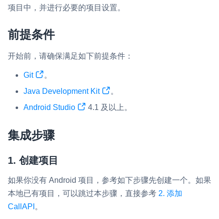
项目中，并进行必要的项目设置。
即时通讯 IM
NEW
一整套高可靠、低时延、高并发、安全、全球化的即时聊天云服
前提条件
务。
开始前，请确保满足如下前提条件：
融合 CDN 直播
对接国内外多家 CDN 供应商，提供一个整体播放体验最佳的
Git
。
CDN 直播方案
Java Development Kit
。
媒体流加速
Android Studio
4.1 及以上。
为智能硬件提供优质的媒体流传输，实现人与人、人与物、物与
物的实时互动连接
集成步骤
实时互动扩展能力
1. 创建项目
实时转录翻译
如果你没有 Android 项目，参考如下步骤先创建一个。如果
快速实现实时的语音转写功能
本地已有项目，可以跳过本步骤，直接参考
2. 添加
互动白板
CallAPI
。
快速实现多人实时互动白板协作