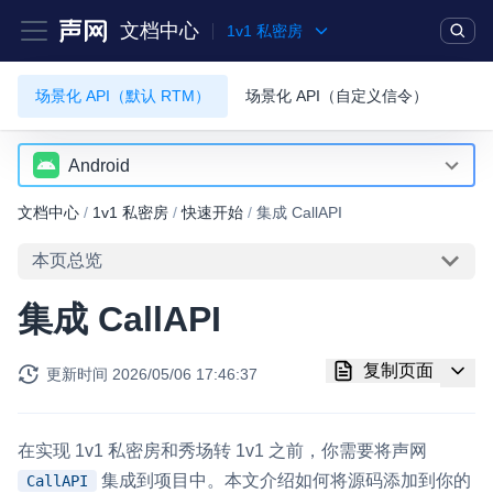
文档中心
1v1 私密房
场景化 API（默认 RTM）
场景化 API（自定义信令）
产品
解决方案
通用文档
Legacy 文档
实时互动基础能力
Android
Android
文档中心
/
1v1 私密房
/
快速开始
/
集成 CallAPI
对话式 AI 引擎
NEW
HOT
iOS
突破传统文字交互模式，与 AI 进行高拟真、自然流畅的实时语
本页总览
音对话
集成 CallAPI
实时互动
HOT
集成实时通信技术，实现更强的实时音视频互动功能、更大的可
复制页面
更新时间
2026/05/06 17:46:37
扩展性和更优秀的互动效果
实时消息
在实现 1v1 私密房和秀场转 1v1 之前，你需要将声网
一整套低延时、高并发、可扩展、高可靠的实时消息及状态同步
解决方案
集成到项目中。本文介绍如何将源码添加到你的
CallAPI