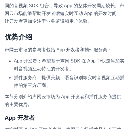
同的音视频 SDK 组合，导致 App 的整体开发周期较长。声
即时通讯 IM
NEW
网云市场能够帮助开发者缩短实时互动 App 的开发时间，
一整套高可靠、低时延、高并发、安全、全球化的即时聊天云服
让开发者更加专注于业务逻辑和用户体验。
务。
融合 CDN 直播
优势介绍
对接国内外多家 CDN 供应商，提供一个整体播放体验最佳的
CDN 直播方案
声网云市场的参与者包括 App 开发者和插件服务商：
媒体流加速
App 开发者：希望基于声网 SDK 在 App 中快速添加实
为智能硬件提供优质的媒体流传输，实现人与人、人与物、物与
时音视频互动特性的开发者。
物的实时互动连接
插件服务商：提供美颜、语音识别等实时音视频互动插
实时互动扩展能力
件的第三方厂商。
本节分别介绍声网云市场为 App 开发者和插件服务商提供
实时转录翻译
的主要优势。
快速实现实时的语音转写功能
App 开发者
互动白板
快速实现多人实时互动白板协作