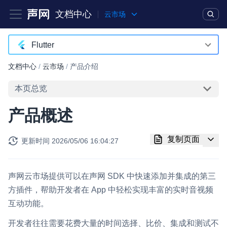
文档中心
云市场
产品
解决方案
通用文档
Legacy 文档
Flutter
Android
文档中心
/
云市场
/
产品介绍
实时互动基础能力
iOS
本页总览
对话式 AI 引擎
NEW
HOT
macOS
产品概述
突破传统文字交互模式，与 AI 进行高拟真、自然流畅的实时语
Web
音对话
复制页面
更新时间
2026/05/06 16:04:27
Windows
实时互动
HOT
集成实时通信技术，实现更强的实时音视频互动功能、更大的可
Flutter
扩展性和更优秀的互动效果
声网云市场提供可以在声网 SDK 中快速添加并集成的第三
方插件，帮助开发者在 App 中轻松实现丰富的实时音视频
实时消息
互动功能。
一整套低延时、高并发、可扩展、高可靠的实时消息及状态同步
解决方案
开发者往往需要花费大量的时间选择、比价、集成和测试不