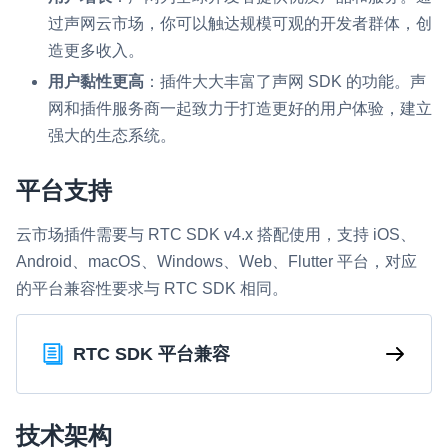
云端录制
本地服务端录制
旁路推流
过声网云市场，你可以触达规模可观的开发者群体，创
输入在线媒体流
云端转码
RTMP 网关
造更多收入。
用户黏性更高
：插件大大丰富了声网 SDK 的功能。声
RTC 服务端 SDK
网和插件服务商一起致力于打造更好的用户体验，建立
与 RTC 客户端 SDK 互通，实现收发流
强大的生态系统。
PPT 转码服务
平台支持
快速高效的文档转换解决方案
云市场插件需要与 RTC SDK v4.x 搭配使用，支持 iOS、
水晶球
Android、macOS、Windows、Web、Flutter 平台，对应
全周期通话质量检测、回溯和分析方案
的平台兼容性要求与 RTC SDK 相同。
控制台
开通和管理声网各项产品服务的统一入口
RTC SDK 平台兼容
低代码应用平台
灵动会议
NEW
技术架构
低代码集成、灵活定制、超低延时的音视频会议