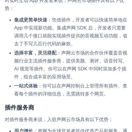
对实时互动 App 开发者来说，声网云市场插件具有以下优
势：
微呼叫
NEW
实现智能硬件和微信小程序之间的实时音视频互通
集成更简单快速
：凭借插件，开发者可以快速简单地在
App 中实现新功能。集成声网 SDK 后，开发者只需要
Status Page
调用几个接口就能实现插件提供的音视频互动功能，省
集中展示声网主要产品及服务的综合服务质量及可用性信息
去了手写几百行代码的麻烦。
选择丰富，灵活搭配
：声网云市场的合作伙伴覆盖音视
内容审核
频行业主流插件服务商，提供美颜、测评、语音转写、
对实时音频和视频画面进行风险识别，并联动回调和业务处置流
程
AI 视觉等插件。你可以在声网 SDK 中同时添加多个插
件，组合成丰富的应用场景。
云市场
一站式体验
：你可以在声网控制台上管理所有插件、查
一站式实时互动模块的选型、购买、账号打通
看每个插件的详细信息，无需跳转多个网页。
SDK 拓展插件
插件服务商
拓展 SDK 能力，打造更具个性化的音视频互动效果
对插件服务商来说，入驻声网云市场具有以下优势：
媒体服务
使用录制、推流、拉流等服务丰富互动体验
用户增长
：声网为全球开发者提供优质产品和服务。通