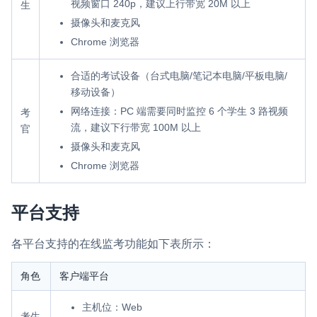
视频窗口 240p，建议上行带宽 20M 以上
生
摄像头和麦克风
微呼叫
NEW
Chrome 浏览器
实现智能硬件和微信小程序之间的实时音视频互通
合适的考试设备（台式电脑/笔记本电脑/平板电脑/
Status Page
移动设备）
集中展示声网主要产品及服务的综合服务质量及可用性信息
网络连接：PC 端需要同时监控 6 个学生 3 路视频
考
流，建议下行带宽 100M 以上
内容审核
官
摄像头和麦克风
对实时音频和视频画面进行风险识别，并联动回调和业务处置流
程
Chrome 浏览器
云市场
平台支持
一站式实时互动模块的选型、购买、账号打通
SDK 拓展插件
各平台支持的在线监考功能如下表所示：
拓展 SDK 能力，打造更具个性化的音视频互动效果
角色
客户端平台
媒体服务
主机位：Web
使用录制、推流、拉流等服务丰富互动体验
考生