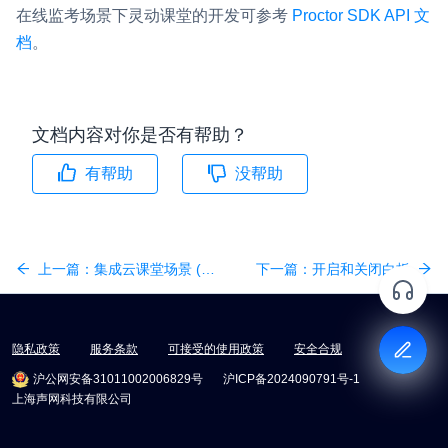
在线监考场景下灵动课堂的开发可参考
Proctor SDK API 文
档
。
文档内容对你是否有帮助？
有帮助
没帮助
上一篇：
集成云课堂场景 (FcrUIScene)
下一篇：
开启和关闭白板
隐私政策
服务条款
可接受的使用政策
安全合规
沪公网安备31011002006829号
沪ICP备2024090791号-1
上海声网科技有限公司