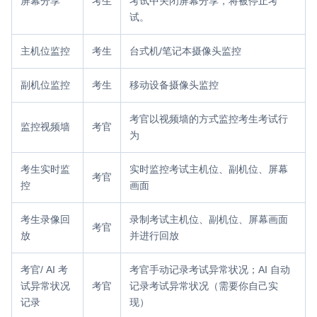
屏幕分享
考生
考试中关闭屏幕分享，将被停止考
试。
主机位监控
考生
台式机/笔记本摄像头监控
副机位监控
考生
移动设备摄像头监控
考官以视频墙的方式监控考生考试行
监控视频墙
考官
为
考生实时监
实时监控考试主机位、副机位、屏幕
考官
控
画面
考生录像回
录制考试主机位、副机位、屏幕画面
考官
放
并进行回放
考官/ AI 考
考官手动记录考试异常状况；AI 自动
试异常状况
考官
记录考试异常状况（需要你自己实
记录
现）