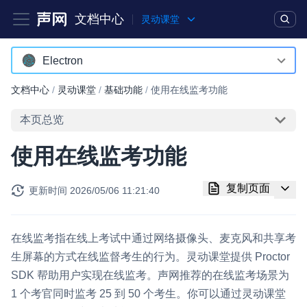
文档中心
灵动课堂
产品
解决方案
通用文档
Legacy 文档
Electron
Android
文档中心
/
灵动课堂
/
基础功能
/
使用在线监考功能
实时互动基础能力
iOS
本页总览
对话式 AI 引擎
NEW
HOT
Web
使用在线监考功能
突破传统文字交互模式，与 AI 进行高拟真、自然流畅的实时语
Electron
音对话
复制页面
更新时间
2026/05/06 11:21:40
RESTful
实时互动
HOT
集成实时通信技术，实现更强的实时音视频互动功能、更大的可
扩展性和更优秀的互动效果
在线监考指在线上考试中通过网络摄像头、麦克风和共享考
生屏幕的方式在线监督考生的行为。灵动课堂提供 Proctor
实时消息
SDK 帮助用户实现在线监考。声网推荐的在线监考场景为
一整套低延时、高并发、可扩展、高可靠的实时消息及状态同步
1 个考官同时监考 25 到 50 个考生。你可以通过灵动课堂
解决方案