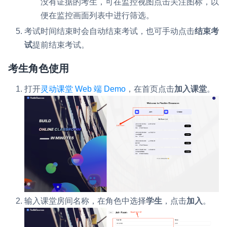
没有证据的考生，可在监控视图点击关注图标，以
便在监控画面列表中进行筛选。
考试时间结束时会自动结束考试，也可手动点击
结束考
试
提前结束考试。
考生角色使用
打开
灵动课堂 Web 端 Demo
，在首页点击
加入课堂
。
输入课堂房间名称，在角色中选择
学生
，点击
加入
。