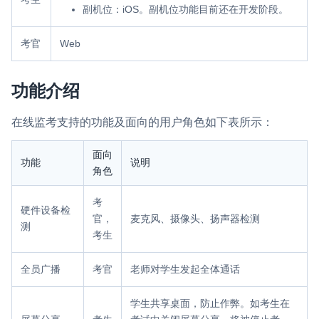
副机位：iOS。副机位功能目前还在开发阶段。
云端录制
本地服务端录制
旁路推流
输入在线媒体流
云端转码
RTMP 网关
考官
Web
RTC 服务端 SDK
与 RTC 客户端 SDK 互通，实现收发流
功能介绍
PPT 转码服务
在线监考支持的功能及面向的用户角色如下表所示：
快速高效的文档转换解决方案
面向
功能
说明
水晶球
角色
全周期通话质量检测、回溯和分析方案
考
硬件设备检
控制台
官，
麦克风、摄像头、扬声器检测
测
考生
开通和管理声网各项产品服务的统一入口
低代码应用平台
全员广播
考官
老师对学生发起全体通话
灵动会议
NEW
学生共享桌面，防止作弊。如考生在
低代码集成、灵活定制、超低延时的音视频会议