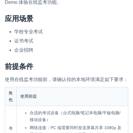
Demo 体验在线监考功能。
即时通讯 IM
NEW
一整套高可靠、低时延、高并发、安全、全球化的即时聊天云服
应用场景
务。
学校专业考试
融合 CDN 直播
证书考试
对接国内外多家 CDN 供应商，提供一个整体播放体验最佳的
CDN 直播方案
企业招聘
媒体流加速
前提条件
为智能硬件提供优质的媒体流传输，实现人与人、人与物、物与
物的实时互动连接
使用在线监考功能前，请确认你的本地环境满足如下要求：
实时互动扩展能力
角
使用前提
色
实时转录翻译
快速实现实时的语音转写功能
合适的考试设备（台式电脑/笔记本电脑/平板电脑/
移动设备）
互动白板
网络连接：PC 端需要同时发送屏幕共享 1080p 及
考
快速实现多人实时互动白板协作