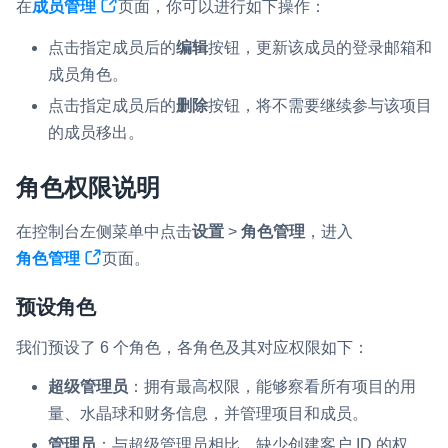
在
成员管理
页面，你可以进行如下操作：
云端录制
本地服务端录制
旁路推流
点击指定成员后的
编辑
按钮，更新该成员的登录邮箱和
输入在线媒体流
云端转码
RTMP 网关
成员角色。
RTC 服务端 SDK
点击指定成员后的
删除
按钮，将不需要继续参与该项目
与 RTC 客户端 SDK 互通，实现收发流
的成员移出。
PPT 转码服务
角色权限说明
快速高效的文档转换解决方案
在控制台左侧菜单中点击
设置
>
角色管理
，进入
水晶球
角色管理
页面。
全周期通话质量检测、回溯和分析方案
预设角色
控制台
开通和管理声网各项产品服务的统一入口
我们预设了 6 个角色，各角色及其对应权限如下：
低代码应用平台
超级管理员
：拥有最高权限，能够察看所有项目的用
量、水晶球和财务信息，并管理项目和成员。
灵动会议
NEW
管理员
：与超级管理员相比，缺少创建客户 ID 的权
低代码集成、灵活定制、超低延时的音视频会议