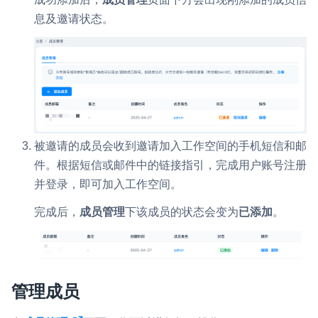
息及邀请状态。
微呼叫
NEW
实现智能硬件和微信小程序之间的实时音视频互通
Status Page
集中展示声网主要产品及服务的综合服务质量及可用性信息
内容审核
被邀请的成员会收到邀请加入工作空间的手机短信和邮
对实时音频和视频画面进行风险识别，并联动回调和业务处置流
程
件。根据短信或邮件中的链接指引，完成用户账号注册
并登录，即可加入工作空间。
云市场
完成后，
成员管理
下该成员的状态会变为
已添加
。
一站式实时互动模块的选型、购买、账号打通
SDK 拓展插件
拓展 SDK 能力，打造更具个性化的音视频互动效果
管理成员
媒体服务
使用录制、推流、拉流等服务丰富互动体验