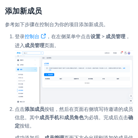
即时通讯 IM
添加新成员
NEW
一整套高可靠、低时延、高并发、安全、全球化的即时聊天云服
务。
参考如下步骤在控制台为你的项目添加新成员。
登录
控制台
，在左侧菜单中点击
设置
>
成员管理
，
融合 CDN 直播
对接国内外多家 CDN 供应商，提供一个整体播放体验最佳的
进入
成员管理
页面。
CDN 直播方案
媒体流加速
为智能硬件提供优质的媒体流传输，实现人与人、人与物、物与
物的实时互动连接
实时互动扩展能力
实时转录翻译
点击
添加成员
按钮，然后在页面右侧填写待邀请的成员
快速实现实时的语音转写功能
信息。其中
成员手机
和
成员角色
为必填。完成后点击
确
定
按钮。
互动白板
快速实现多人实时互动白板协作
成功添加后，
成员管理
页面下方会出现刚添加的成员信