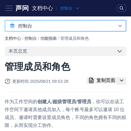
文档中心
控制台
产品
解决方案
通用文档
Legacy 文档
控制台
控制台
文档中心
/
控制台
/
功能指南
/
管理成员和角色
实时互动基础能力
本页总览
对话式 AI 引擎
NEW
HOT
管理成员和角色
突破传统文字交互模式，与 AI 进行高拟真、自然流畅的实时语
音对话
复制页面
更新时间
2025/08/21 09:53:28
实时互动
HOT
集成实时通信技术，实现更强的实时音视频互动功能、更大的可
扩展性和更优秀的互动效果
作为工作空间的
创建人
/
超级管理员
/
管理员
，你可以在该工
作空间下邀请其他成员加入，每个帐号最多可以邀请 10 位
实时消息
成员。邀请时需要设置成员角色，不同的角色拥有不同的权
一整套低延时、高并发、可扩展、高可靠的实时消息及状态同步
限，从而实现分工协作。
解决方案