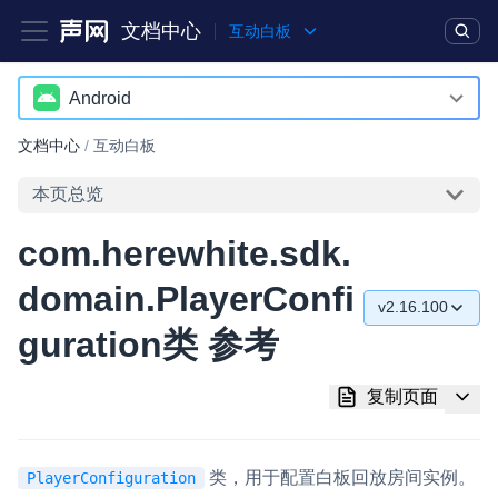
文档中心
互动白板
产品
解决方案
通用文档
Legacy 文档
Android
Android
文档中心
/
互动白板
实时互动基础能力
iOS
本页总览
对话式 AI 引擎
NEW
HOT
Web
com.herewhite.sdk.
突破传统文字交互模式，与 AI 进行高拟真、自然流畅的实时语
音对话
domain.PlayerConfi
v2.16.100
实时互动
HOT
guration类 参考
v2.16.59
集成实时通信技术，实现更强的实时音视频互动功能、更大的可
扩展性和更优秀的互动效果
v2.16.81
复制页面
实时消息
v2.16.86
一整套低延时、高并发、可扩展、高可靠的实时消息及状态同步
类，用于配置白板回放房间实例。
PlayerConfiguration
解决方案
v2.16.100