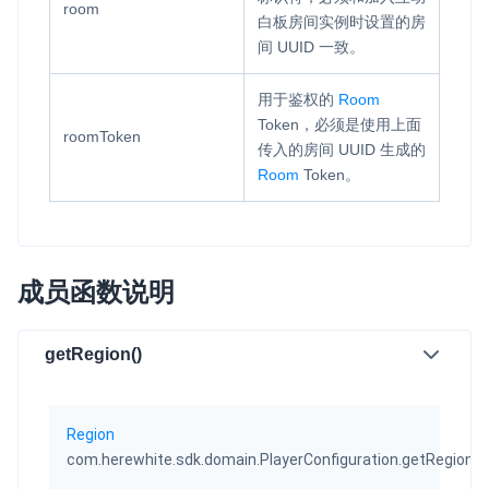
room
白板房间实例时设置的房
微呼叫
NEW
间 UUID 一致。
实现智能硬件和微信小程序之间的实时音视频互通
用于鉴权的
Room
Status Page
Token，必须是使用上面
roomToken
集中展示声网主要产品及服务的综合服务质量及可用性信息
传入的房间 UUID 生成的
Room
Token。
内容审核
对实时音频和视频画面进行风险识别，并联动回调和业务处置流
程
成员函数说明
云市场
一站式实时互动模块的选型、购买、账号打通
getRegion()
SDK 拓展插件
拓展 SDK 能力，打造更具个性化的音视频互动效果
Region
(
媒体服务
com.herewhite.sdk.domain.PlayerConfiguration.getRegion
使用录制、推流、拉流等服务丰富互动体验