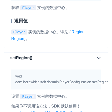
云端录制
本地服务端录制
旁路推流
获取
实例的数据中心。
Player
输入在线媒体流
云端转码
RTMP 网关
返回值
RTC 服务端 SDK
与 RTC 客户端 SDK 互通，实现收发流
实例的数据中心。详见
{
Region
Player
Region
}
。
PPT 转码服务
快速高效的文档转换解决方案
setRegion()
水晶球
全周期通话质量检测、回溯和分析方案
void
控制台
(
com.herewhite.sdk.domain.PlayerConfiguration.setRegion
开通和管理声网各项产品服务的统一入口
低代码应用平台
设置
实例的数据中心。
Player
灵动会议
NEW
如果你不调用该方法，SDK 默认使用
{
低代码集成、灵活定制、超低延时的音视频会议