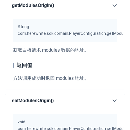
getModulesOrigin()
String
com.herewhite.sdk.domain.PlayerConfiguration.getModulesO
获取白板请求 modules 数据的地址。
返回值
方法调用成功时返回 modules 地址。
setModulesOrigin()
void
com.herewhite.sdk.domain.PlayerConfiguration.setModulesO