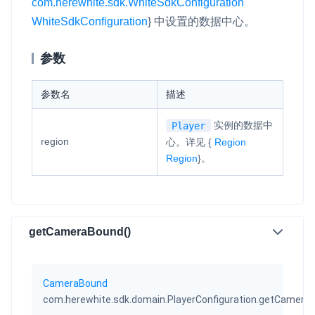
com.herewhite.sdk.WhiteSdkConfiguration
WhiteSdkConfiguration
}
中设置的数据中心。
参数
参数名
描述
实例的数据中
Player
region
心。详见
{
Region
Region
}
。
getCameraBound()
CameraBound
com.herewhite.sdk.domain.PlayerConfiguration.getCamera