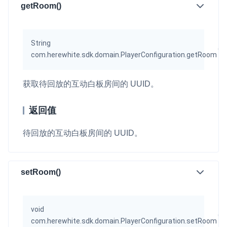
getRoom()
String
(
)
com.herewhite.sdk.domain.PlayerConfiguration.getRoom
获取待回放的互动白板房间的 UUID。
返回值
待回放的互动白板房间的 UUID。
setRoom()
void
(
S
com.herewhite.sdk.domain.PlayerConfiguration.setRoom