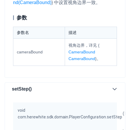
nd(CameraBound)
}
中设置视角边界一致。
参数
参数名
描述
视角边界，详见
{
cameraBound
CameraBound
CameraBound
}
。
setStep()
void
(
Lo
com.herewhite.sdk.domain.PlayerConfiguration.setStep
Ti