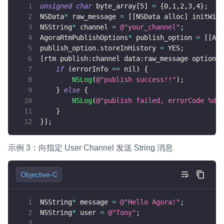
unsigned
char
 byte_array
[
5
]
=
{
0
,
1
,
2
,
3
,
4
}
;
NSData
*
 raw_message 
=
[
[
NSData alloc
]
 initWith
NSString
*
 channel 
=
@"your_channel"
;
AgoraRtmPublishOptions
*
 publish_option 
=
[
[
Ago
publish_option
.
storeInHistory 
=
 YES
;
[
rtm publish
:
channel data
:
raw_message option
:
n
if
(
errorInfo 
==
 nil
)
{
NSLog
(
@"publish success!!"
)
;
}
else
{
NSLog
(
@"publish failed, errorCode %d, 
}
}
]
;
示例 3：向指定 User Channel 发送 String 消息
Objective-C
NSString
*
 message 
=
@"Hello Agora!"
;
NSString
*
 user 
=
@"Tony"
;