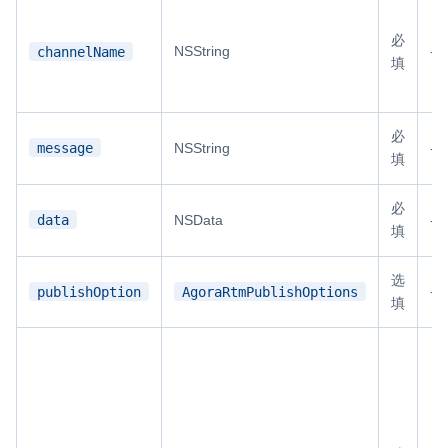
必
NSString
-
channelName
填
必
message
NSString
-
填
必
data
NSData
-
填
选
-
publishOption
AgoraRtmPublishOptions
填