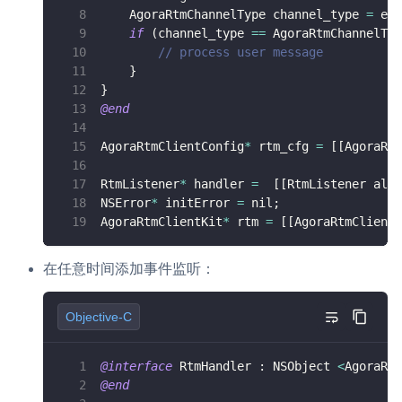
    AgoraRtmChannelType channel_type 
=
 eve
if
(
channel_type 
==
 AgoraRtmChannelTyp
// process user message
}
}
@end
AgoraRtmClientConfig
*
 rtm_cfg 
=
[
[
AgoraRtm
RtmListener
*
 handler 
=
[
[
RtmListener allo
NSError
*
 initError 
=
 nil
;
AgoraRtmClientKit
*
 rtm 
=
[
[
AgoraRtmClientK
在任意时间添加事件监听：
Objective-C
@interface
 RtmHandler 
:
 NSObject 
<
AgoraRtm
@end