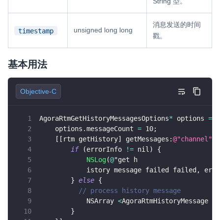
String 型。
消息发送的时间
unsigned long long
timestamp
戳。
基本用法
Objective-C
AgoraRtmGetHistoryMessagesOptions
*
 options 
=
[
    options
.
messageCount 
=
10
;
[
[
rtm getHistory
]
 getMessages
:
@"channel"
 c
if
(
errorInfo 
!=
 nil
)
{
NSLog
(
@
"get h
            istory message failed failed
,
 erro
}
else
{
// process history message
            NSArray 
<
AgoraRtmHistoryMessage 
*
>
}