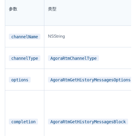
参数
类型
NSString
channelName
channelType
AgoraRtmChannelType
options
AgoraRtmGetHistoryMessagesOptions
completion
AgoraRtmGetHistoryMessagesBlock