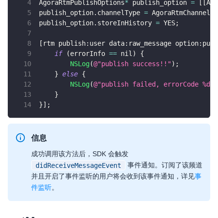
AgoraRtmPublishOptions
*
 publish_option 
=
[
[
Ago
publish_option
.
channelType 
=
 AgoraRtmChannelTy
publish_option
.
storeInHistory 
=
 YES
;
[
rtm publish
:
user data
:
raw_message option
:
publ
if
(
errorInfo 
==
 nil
)
{
NSLog
(
@"publish success!!"
)
;
}
else
{
NSLog
(
@"publish failed, errorCode %d, 
}
}
]
;
信息
成功调用该方法后，SDK 会触发
事件通知。订阅了该频道
didReceiveMessageEvent
并且开启了事件监听的用户将会收到该事件通知，详见
事
件监听
。