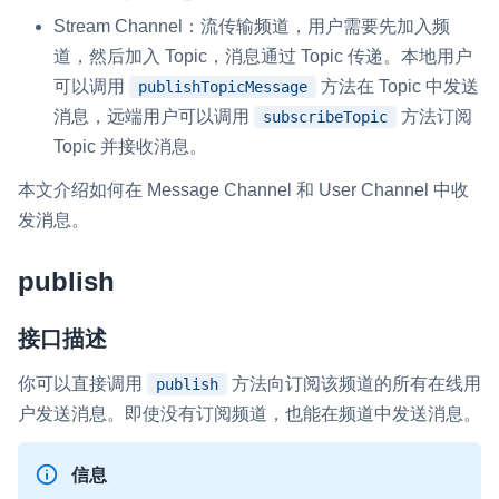
Stream Channel：流传输频道，用户需要先加入频
微呼叫
NEW
道，然后加入 Topic，消息通过 Topic 传递。本地用户
实现智能硬件和微信小程序之间的实时音视频互通
可以调用
方法在 Topic 中发送
publishTopicMessage
消息，远端用户可以调用
方法订阅
subscribeTopic
Status Page
Topic 并接收消息。
集中展示声网主要产品及服务的综合服务质量及可用性信息
本文介绍如何在 Message Channel 和 User Channel 中收
内容审核
发消息。
对实时音频和视频画面进行风险识别，并联动回调和业务处置流
程
publish
云市场
一站式实时互动模块的选型、购买、账号打通
接口描述
SDK 拓展插件
你可以直接调用
方法向订阅该频道的所有在线用
publish
拓展 SDK 能力，打造更具个性化的音视频互动效果
户发送消息。即使没有订阅频道，也能在频道中发送消息。
媒体服务
信息
使用录制、推流、拉流等服务丰富互动体验