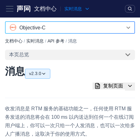
文档中心
实时消息
产品
解决方案
通用文档
Legacy 文档
Objective-C
JavaScript
文档中心
/
实时消息
/
API 参考
/
消息
实时互动基础能力
Java
本页总览
对话式 AI 引擎
NEW
HOT
Objective-C
消息
突破传统文字交互模式，与 AI 进行高拟真、自然流畅的实时语
v2.3.0
Swift
音对话
v2.3.0
复制页面
C++
实时互动
HOT
v2.2.8
集成实时通信技术，实现更强的实时音视频互动功能、更大的可
Unity
扩展性和更优秀的互动效果
收发消息是 RTM 服务的基础功能之一，任何使用 RTM 服
v2.2.6
Flutter
务发送的消息将会在 100 ms 以内送达到任何一个在线订阅
实时消息
v2.2.5
用户端上，你可以一次只给一个人发消息，也可以一次给多
HarmonyOS
一整套低延时、高并发、可扩展、高可靠的实时消息及状态同步
人广播消息，这取决于你的使用方式。
v2.2.3
解决方案
RESTful