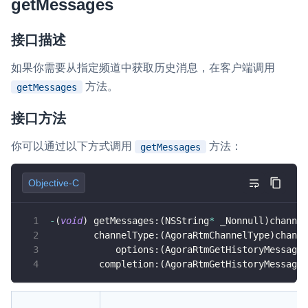
getMessages
接口描述
如果你需要从指定频道中获取历史消息，在客户端调用
方法。
getMessages
接口方法
你可以通过以下方式调用
方法：
getMessages
Objective-C
-
(
void
)
 getMessages
:
(
NSString
*
 _Nonnull
)
channel
        channelType
:
(
AgoraRtmChannelType
)
channe
            options
:
(
AgoraRtmGetHistoryMessages
         completion
:
(
AgoraRtmGetHistoryMessages