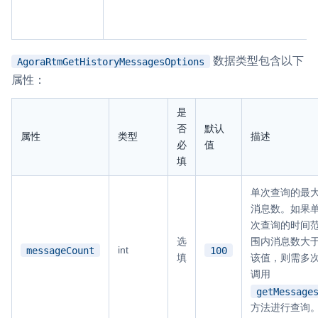
数据类型包含以下
AgoraRtmGetHistoryMessagesOptions
属性：
是
否
默认
属性
类型
描述
必
值
填
单次查询的最
消息数。如果
次查询的时间
选
围内消息数大
messageCount
100
int
填
该值，则需多
调用
getMessage
方法进行查询