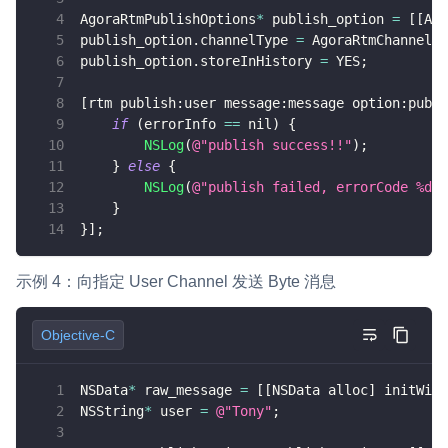
AgoraRtmPublishOptions
*
 publish_option 
=
[
[
Ago
publish_option
.
channelType 
=
 AgoraRtmChannelTy
publish_option
.
storeInHistory 
=
 YES
;
[
rtm publish
:
user message
:
message option
:
publi
if
(
errorInfo 
==
 nil
)
{
NSLog
(
@"publish success!!"
)
;
}
else
{
NSLog
(
@"publish failed, errorCode %d, 
}
}
]
;
示例 4：向指定 User Channel 发送 Byte 消息
Objective-C
NSData
*
 raw_message 
=
[
[
NSData alloc
]
 initWith
NSString
*
 user 
=
@"Tony"
;