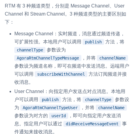
RTM 有 3 种频道类型，分别是 Message Channel、User
v2.2.2
即时通讯 IM
NEW
Channel 和 Stream Channel。3 种频道类型的主要区别如
一整套高可靠、低时延、高并发、安全、全球化的即时聊天云服
v2.2.1
下：
务。
v2.2.0
Message Channel：实时频道，消息通过频道传递，
融合 CDN 直播
可扩展性强。本地用户可以调用
方法，将
publish
v2.1.12
对接国内外多家 CDN 供应商，提供一个整体播放体验最佳的
CDN 直播方案
参数设为
channelType
v2.1.11
，并将
AgoraRtmChannelTypeMessage
channelName
媒体流加速
参数设为频道名称，即可在频道中发送消息。远端用户
v2.1.10
为智能硬件提供优质的媒体流传输，实现人与人、人与物、物与
可以调用
方法订阅频道并接
subscribeWithChannel
物的实时互动连接
v2.1.9
收消息。
实时互动扩展能力
v2.1.8
User Channel：向指定用户发送点对点消息。本地用
户可以调用
方法，将
参数设
publish
channelType
v2.1.7
实时转录翻译
为
，并将
AgoraRtmChannelTypeUser
channelName
快速实现实时的语音转写功能
v2.1.6
参数设为对方的
，即可向指定用户发送消
userId
息。指定用户可以通过
事
didReceiveMessageEvent
互动白板
v2.1.4
件通知来接收消息。
快速实现多人实时互动白板协作