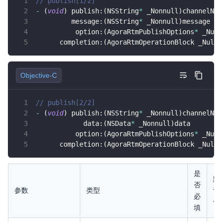
// publish[1/2]
-
(
void
)
 publish
:
(
NSString
*
 _Nonnull
)
channelNam
         message
:
(
NSString
*
 _Nonnull
)
message
          option
:
(
AgoraRtmPublishOptions
*
 _Null
      completion
:
(
AgoraRtmOperationBlock _Nulla
Objective-C
// publish[2/2]
-
(
void
)
 publish
:
(
NSString
*
 _Nonnull
)
channelNam
            data
:
(
NSData
*
 _Nonnull
)
data
          option
:
(
AgoraRtmPublishOptions
*
 _Null
      completion
:
(
AgoraRtmOperationBlock _Nulla
是
默
否
参数
类型
认
必
值
填