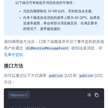
以下做法可有效提升消息收发的可靠性：
云端录制
本地服务端录制
旁路推流
消息负载限制在 32 KB 以内，否则发送会失败。
输入在线媒体流
云端转码
RTMP 网关
向单个频道发送消息的速率上限为 60 QPS。如果发
RTC 服务端 SDK
送速率超限，将会有部分消息被丢弃。在满足要求
的情况下，速率越低越好。
与 RTC 客户端 SDK 互通，实现收发流
PPT 转码服务
成功调用该方法后，订阅了该频道并开启了事件监听的其他
快速高效的文档转换解决方案
用户会通过
收到这条消息，详
didReceiveMessageEvent
见
事件监听
。
水晶球
全周期通话质量检测、回溯和分析方案
接口方法
控制台
你可以通过以下方式调用
[1/2] 和
[2/2]
publish
publish
开通和管理声网各项产品服务的统一入口
方法：
低代码应用平台
Objective-C
灵动会议
NEW
低代码集成、灵活定制、超低延时的音视频会议