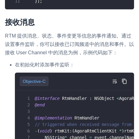
}
]
;
接收消息
RTM 提供消息、状态、事件变更等信息的事件通知。通过
设置事件监听，你可以接收已订阅频道中的消息和事件。以
接收 User Channel 中的消息为例，示例代码如下：
在初始化时添加事件监听：
Objective-C
@interface
 RtmHandler 
:
 NSObject 
<
AgoraRtm
@end
@implementation
 RtmHandler
// triggered when received message from re
-
(
void
)
 rtmKit
:
(
AgoraRtmClientKit 
*
)
rtmKit
    NSString
*
 channel 
=
 event
.
channelName
;