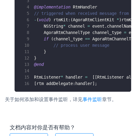
@implementation
 RtmHandler
// triggered when received message from re
-
(
void
)
 rtmKit
:
(
AgoraRtmClientKit 
*
)
rtmKit
    NSString
*
 channel 
=
 event
.
channelName
;
    AgoraRtmChannelType channel_type 
=
 eve
if
(
channel_type 
==
 AgoraRtmChannelTyp
// process user message
}
}
@end
RtmListener
*
 handler 
=
[
[
RtmListener allo
[
rtm addDelegate
:
handler
]
;
关于如何添加和设置事件监听，详见
事件监听
章节。
文档内容对你是否有帮助？