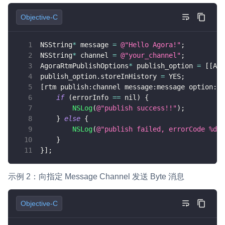
Objective-C
NSString
*
 message 
=
@"Hello Agora!"
;
NSString
*
 channel 
=
@"your_channel"
;
AgoraRtmPublishOptions
*
 publish_option 
=
[
[
Ago
publish_option
.
storeInHistory 
=
 YES
;
[
rtm publish
:
channel message
:
message option
:
pu
if
(
errorInfo 
==
 nil
)
{
NSLog
(
@"publish success!!"
)
;
}
else
{
NSLog
(
@"publish failed, errorCode %d, 
}
}
]
;
示例 2：向指定 Message Channel 发送 Byte 消息
Objective-C