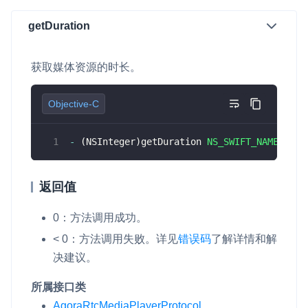
getDuration
微呼叫
NEW
实现智能硬件和微信小程序之间的实时音视频互通
获取媒体资源的时长。
Status Page
集中展示声网主要产品及服务的综合服务质量及可用性信息
Objective-C
内容审核
-
(
NSInteger
)
getDuration 
NS_SWIFT_NAME
(
getD
对实时音频和视频画面进行风险识别，并联动回调和业务处置流
程
返回值
云市场
一站式实时互动模块的选型、购买、账号打通
0：方法调用成功。
SDK 拓展插件
< 0：方法调用失败。详见
错误码
了解详情和解
拓展 SDK 能力，打造更具个性化的音视频互动效果
决建议。
媒体服务
所属接口类
使用录制、推流、拉流等服务丰富互动体验
AgoraRtcMediaPlayerProtocol