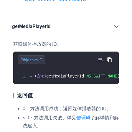
云端录制
本地服务端录制
旁路推流
输入在线媒体流
云端转码
RTMP 网关
getMediaPlayerId
RTC 服务端 SDK
与 RTC 客户端 SDK 互通，实现收发流
获取媒体播放器的 ID。
PPT 转码服务
快速高效的文档转换解决方案
Objective-C
水晶球
-
(
int
)
getMediaPlayerId 
NS_SWIFT_NAME
(
getMe
全周期通话质量检测、回溯和分析方案
控制台
返回值
开通和管理声网各项产品服务的统一入口
低代码应用平台
0：方法调用成功，返回媒体播放器的 ID。
< 0：方法调用失败。详见
错误码
了解详情和解
灵动会议
NEW
决建议。
低代码集成、灵活定制、超低延时的音视频会议