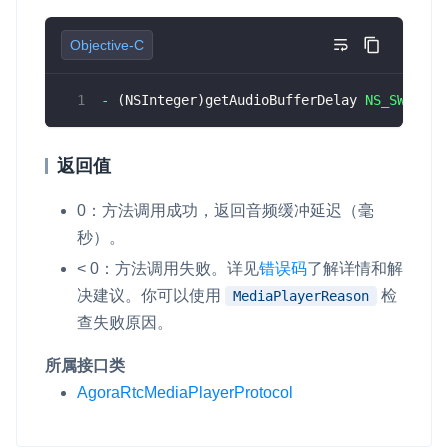
v4.5.0
即时通讯 IM
NEW
Unity
Objective-C
v4.4.0
一整套高可靠、低时延、高并发、安全、全球化的即时聊天云服
务。
Flutter
v4.3.2
-
(
NSInteger
)
getAudioBufferDelay 
NS_SWIFT_N
融合 CDN 直播
React Native
v4.3.1
对接国内外多家 CDN 供应商，提供一个整体播放体验最佳的
Unreal (C++)
返回值
CDN 直播方案
v4.3.0
Unreal (Blueprint)
v4.2.3
媒体流加速
0：方法调用成功，返回音频缓冲延迟（毫
为智能硬件提供优质的媒体流传输，实现人与人、人与物、物与
秒）。
React
v4.2.2
物的实时互动连接
< 0：方法调用失败。详见
错误码
了解详情和解
实时互动扩展能力
决建议。你可以使用
检
MediaPlayerReason
查失败原因。
实时转录翻译
所属接口类
快速实现实时的语音转写功能
AgoraRtcMediaPlayerProtocol
互动白板
快速实现多人实时互动白板协作