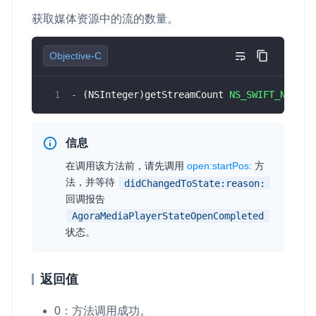
获取媒体资源中的流的数量。
Objective-C
-
(
NSInteger
)
getStreamCount 
NS_SWIFT_NAME
(
g
信息
在调用该方法前，请先调用
open:startPos:
方
法，并等待
didChangedToState:reason:
回调报告
AgoraMediaPlayerStateOpenCompleted
状态。
返回值
0：方法调用成功。