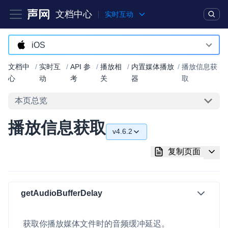
文档中心
实时互动
产品
解决方案
通用文档
Legacy 文档
iOS
Android
文档中
/
实时互
/
API 参
/
播放相
/
内置媒体播放
/
播放信息获
实时互动基础能力
心
动
考
关
器
取
iOS
本页总览
对话式 AI 引擎
NEW
HOT
macOS
突破传统文字交互模式，与 AI 进行高拟真、自然流畅的实时语
播放信息获取
Web
音对话
v4.6.2
C++ (全平台)
实时互动
v4.6.2
HOT
复制页面
集成实时通信技术，实现更强的实时音视频互动功能、更大的可
HarmonyOS
v4.6.0
扩展性和更优秀的互动效果
C# (Windows)
v4.5.2
getAudioBufferDelay
实时消息
小程序
一整套低延时、高并发、可扩展、高可靠的实时消息及状态同步
v4.5.1
解决方案
获取你播放媒体文件时的音频缓冲延迟。
Electron