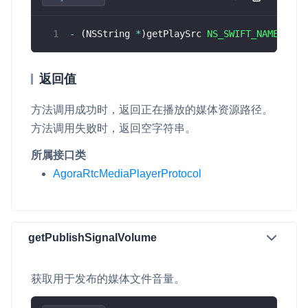
-
(
NSString 
*
)
getPlaySrc 
NS_SWIFT_NAME
(
getP
返回值
方法调用成功时，返回正在播放的媒体资源路径。
方法调用失败时，返回空字符串。
所属接口类
AgoraRtcMediaPlayerProtocol
getPublishSignalVolume
获取用于发布的媒体文件音量。