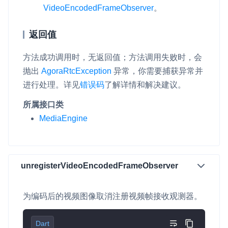
VideoEncodedFrameObserver
。
微呼叫
NEW
实现智能硬件和微信小程序之间的实时音视频互通
返回值
Status Page
方法成功调用时，无返回值；方法调用失败时，会
集中展示声网主要产品及服务的综合服务质量及可用性信息
抛出
AgoraRtcException
异常，你需要捕获异常并
进行处理。详见
错误码
了解详情和解决建议。
内容审核
所属接口类
对实时音频和视频画面进行风险识别，并联动回调和业务处置流
程
MediaEngine
云市场
一站式实时互动模块的选型、购买、账号打通
unregisterVideoEncodedFrameObserver
SDK 拓展插件
拓展 SDK 能力，打造更具个性化的音视频互动效果
为编码后的视频图像取消注册视频帧接收观测器。
媒体服务
Dart
使用录制、推流、拉流等服务丰富互动体验