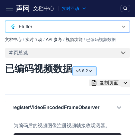
文档中心
实时互动
产品
解决方案
通用文档
Legacy 文档
Flutter
Android
文档中心
/
实时互动
/
API 参考
/
视频功能
/
已编码视频数据
实时互动基础能力
iOS
本页总览
对话式 AI 引擎
NEW
HOT
macOS
已编码视频数据
突破传统文字交互模式，与 AI 进行高拟真、自然流畅的实时语
v6.6.2
Web
音对话
v6.6.2
复制页面
C++ (全平台)
实时互动
HOT
v6.5.2
集成实时通信技术，实现更强的实时音视频互动功能、更大的可
HarmonyOS
扩展性和更优秀的互动效果
v6.5.1
registerVideoEncodedFrameObserver
C# (Windows)
实时消息
v6.5.0
小程序
一整套低延时、高并发、可扩展、高可靠的实时消息及状态同步
为编码后的视频图像注册视频帧接收观测器。
v6.3.2
解决方案
Electron