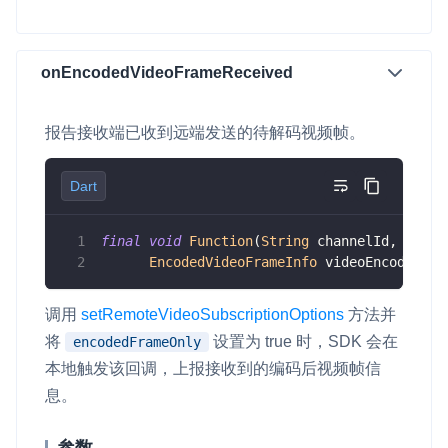
onEncodedVideoFrameReceived
报告接收端已收到远端发送的待解码视频帧。
Dart
final
void
Function
(
String
 channelId
,
 int u
EncodedVideoFrameInfo
 videoEncodedFra
调用
setRemoteVideoSubscriptionOptions
方法并
将
设置为
true
时，SDK 会在
encodedFrameOnly
本地触发该回调，上报接收到的编码后视频帧信
息。
参数