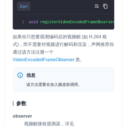
Dart
v6.3.1
即时通讯 IM
NEW
Unity
一整套高可靠、低时延、高并发、安全、全球化的即时聊天云服
v6.3.0
务。
void
registerVideoEncodedFrameObserver
(
Vide
Flutter
v6.2.3
融合 CDN 直播
React Native
如果你只想要观测编码后的视频帧 (如 H.264 格
v6.2.2
对接国内外多家 CDN 供应商，提供一个整体播放体验最佳的
式)，而不需要对视频进行解码和渲染，声网推荐你
Unreal (C++)
CDN 直播方案
通过该方法注册一个
Unreal (Blueprint)
媒体流加速
VideoEncodedFrameObserver
类。
为智能硬件提供优质的媒体流传输，实现人与人、人与物、物与
React
物的实时互动连接
信息
实时互动扩展能力
该方法需要在加入频道前调用。
实时转录翻译
参数
快速实现实时的语音转写功能
observer
互动白板
视频帧接收观测器，详见
快速实现多人实时互动白板协作