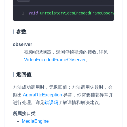
云端录制
本地服务端录制
旁路推流
void
unregisterVideoEncodedFrameObserver
(
Vi
输入在线媒体流
云端转码
RTMP 网关
RTC 服务端 SDK
参数
与 RTC 客户端 SDK 互通，实现收发流
observer
PPT 转码服务
视频帧观测器，观测每帧视频的接收, 详见
快速高效的文档转换解决方案
VideoEncodedFrameObserver
。
水晶球
返回值
全周期通话质量检测、回溯和分析方案
控制台
方法成功调用时，无返回值；方法调用失败时，会
开通和管理声网各项产品服务的统一入口
抛出
AgoraRtcException
异常，你需要捕获异常并
进行处理。详见
错误码
了解详情和解决建议。
低代码应用平台
所属接口类
灵动会议
NEW
MediaEngine
低代码集成、灵活定制、超低延时的音视频会议