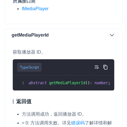
所属接口类
云端录制
本地服务端录制
旁路推流
IMediaPlayer
输入在线媒体流
云端转码
RTMP 网关
RTC 服务端 SDK
与 RTC 客户端 SDK 互通，实现收发流
getMediaPlayerId
PPT 转码服务
获取播放器 ID。
快速高效的文档转换解决方案
水晶球
TypeScript
全周期通话质量检测、回溯和分析方案
abstract
getMediaPlayerId
(
)
:
number
;
控制台
开通和管理声网各项产品服务的统一入口
返回值
低代码应用平台
方法调用成功，返回播放器 ID。
灵动会议
NEW
< 0: 方法调用失败。详见
错误码
了解详情和解
低代码集成、灵活定制、超低延时的音视频会议