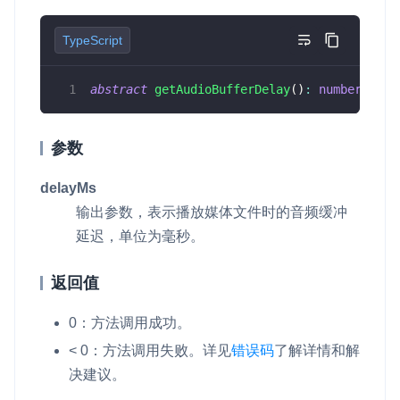
v4.3.2
即时通讯 IM
NEW
Unity
TypeScript
v4.3.1
一整套高可靠、低时延、高并发、安全、全球化的即时聊天云服
务。
Flutter
v4.3.0
abstract
getAudioBufferDelay
(
)
:
number
;
融合 CDN 直播
React Native
v4.2.3
对接国内外多家 CDN 供应商，提供一个整体播放体验最佳的
Unreal (C++)
参数
CDN 直播方案
v4.2.2
Unreal (Blueprint)
媒体流加速
delayMs
为智能硬件提供优质的媒体流传输，实现人与人、人与物、物与
输出参数，表示播放媒体文件时的音频缓冲
React
物的实时互动连接
延迟，单位为毫秒。
实时互动扩展能力
返回值
实时转录翻译
0：方法调用成功。
快速实现实时的语音转写功能
< 0：方法调用失败。详见
错误码
了解详情和解
互动白板
决建议。
快速实现多人实时互动白板协作