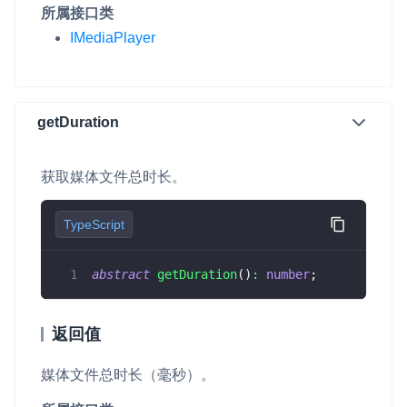
所属接口类
微呼叫
IMediaPlayer
NEW
实现智能硬件和微信小程序之间的实时音视频互通
Status Page
getDuration
集中展示声网主要产品及服务的综合服务质量及可用性信息
内容审核
获取媒体文件总时长。
对实时音频和视频画面进行风险识别，并联动回调和业务处置流
程
TypeScript
云市场
一站式实时互动模块的选型、购买、账号打通
abstract
getDuration
(
)
:
number
;
SDK 拓展插件
返回值
拓展 SDK 能力，打造更具个性化的音视频互动效果
媒体文件总时长（毫秒）。
媒体服务
使用录制、推流、拉流等服务丰富互动体验