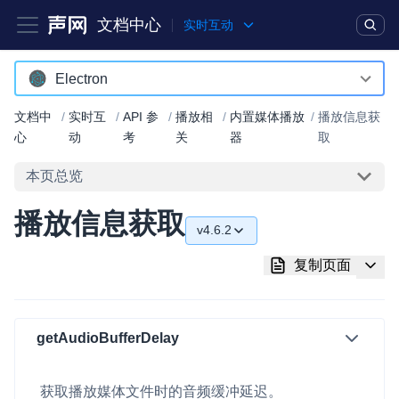
文档中心
实时互动
产品
解决方案
通用文档
Legacy 文档
Electron
Android
文档中
/
实时互
/
API 参
/
播放相
/
内置媒体播放
/
播放信息获
实时互动基础能力
心
动
考
关
器
取
iOS
本页总览
对话式 AI 引擎
NEW
HOT
macOS
突破传统文字交互模式，与 AI 进行高拟真、自然流畅的实时语
播放信息获取
Web
音对话
v4.6.2
C++ (全平台)
实时互动
v4.6.2
HOT
复制页面
集成实时通信技术，实现更强的实时音视频互动功能、更大的可
HarmonyOS
v4.5.2
扩展性和更优秀的互动效果
C# (Windows)
v4.5.0
getAudioBufferDelay
实时消息
小程序
一整套低延时、高并发、可扩展、高可靠的实时消息及状态同步
v4.4.0
解决方案
获取播放媒体文件时的音频缓冲延迟。
Electron