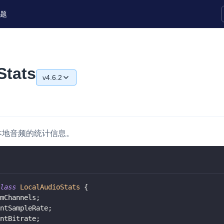
题
实时互动扩展能力
Stats
v4.6.2
实时转录翻译
快速实现实时的语音转写功能
v4.6.2
互动白板
v4.6.0
快速实现多人实时互动白板协作
本地音频的统计信息。
v4.5.2
微呼叫
NEW
v4.5.1
实现智能硬件和微信小程序之间的实时
视频互通
v4.5.0
lass
LocalAudioStats
{
Status Page
v4.4.0
mChannels
;
集中展示声网主要产品及服务的综合服
ntSampleRate
;
v4.3.2
质量及可用性信息
ntBitrate
;