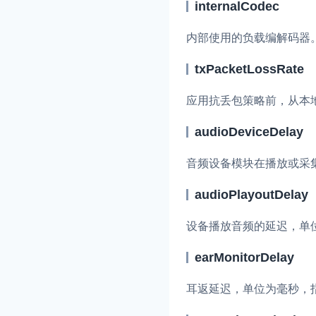
internalCodec
即时通讯 IM
NEW
内部使用的负载编解码器
一整套高可靠、低时
全球化的即时聊天云
txPacketLossRate
融合 CDN 直播
应用抗丢包策略前，从本
对接国内外多家 CD
体播放体验最佳的 C
audioDeviceDelay
媒体流加速
音频设备模块在播放或采
为智能硬件提供优质
人与人、人与物、物
audioPlayoutDelay
设备播放音频的延迟，单
earMonitorDelay
耳返延迟，单位为毫秒，