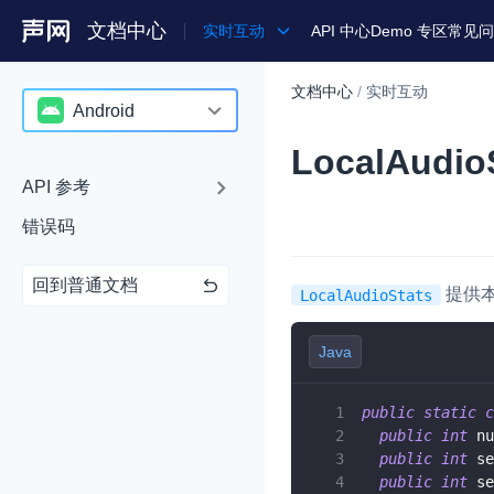
文档中心
实时互动
API 中心
Demo 专区
常见问
文档中心
/
实时互动
产品
Android
LocalAudio
解决方案
Android
API 参考
通用文档
iOS
错误码
Legacy 文档
macOS
回到普通文档
Web
提供
LocalAudioStats
C++ (全平台)
Java
HarmonyOS
public
static
c
C# (Windows)
public
int
 nu
public
int
 se
小程序
public
int
 se