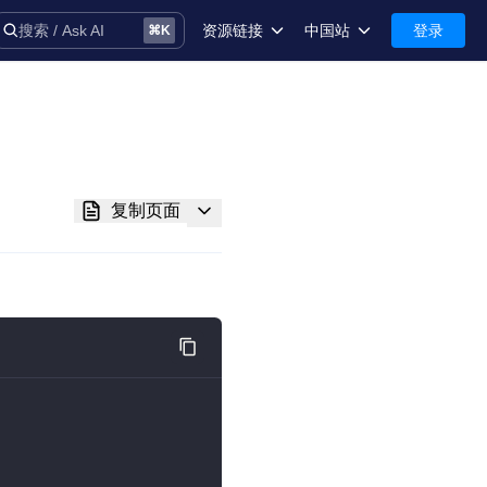
资源链接
中国站
登录
搜索 / Ask AI
⌘
K
术语库
中国站-简体中文
安全
International-English
控制台
复制页面
技术支持
音
务