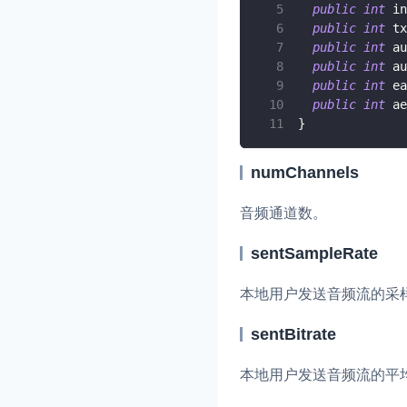
public
int
 in
Electron
public
int
 tx
Unity
public
int
 au
public
int
 au
Flutter
public
int
 ea
public
int
 ae
React Native
实时互动基础能力
}
Unreal (C++)
numChannels
对话式 AI 引擎
N
Unreal (Blueprint)
突破传统文字交互模式
音频通道数。
真、自然流畅的实时
React
sentSampleRate
实时互动
HOT
集成实时通信技术，
本地用户发送音频流的采样
频互动功能、更大的
互动效果
sentBitrate
实时消息
本地用户发送音频流的平均
一整套低延时、高并
的实时消息及状态同