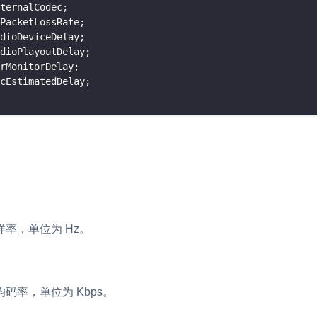
ternalCodec
;
v4.3.1
PacketLossRate
;
内容审核
dioDeviceDelay
;
对实时音频和视频画面进行风险识别，
v4.3.0
dioPlayoutDelay
;
联动回调和业务处置流程
rMonitorDelay
;
v4.2.3
cEstimatedDelay
;
云市场
v4.2.2
一站式实时互动模块的选型、购买、账
打通
EW
HOT
SDK 拓展插件
，与 AI 进行高拟
拓展 SDK 能力，打造更具个性化的音
语音对话
互动效果
媒体服务
实现更强的实时音视
率，单位为 Hz。
使用录制、推流、拉流等服务丰富互动
可扩展性和更优秀的
验
云端录制
本地服务端录制
旁路推流
输入在线媒体流
码率，单位为 Kbps。
发、可扩展、高可靠
云端转码
RTMP 网关
步解决方案