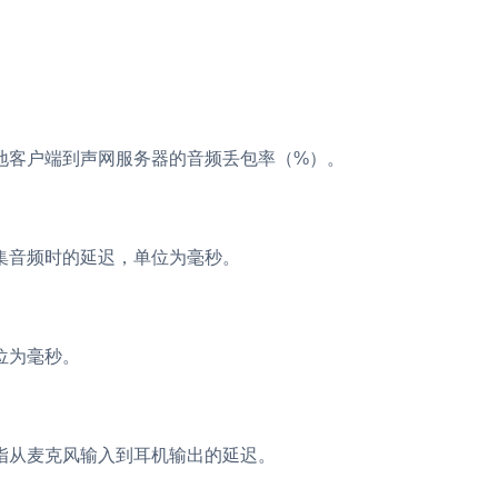
RTC 服务端 SDK
。
与 RTC 客户端 SDK 互通，实现收发
延、高并发、安全、
服务。
PPT 转码服务
快速高效的文档转换解决方案
地客户端到声网服务器的音频丢包率（%）。
N 供应商，提供一个整
水晶球
DN 直播方案
全周期通话质量检测、回溯和分析方案
集音频时的延迟，单位为毫秒。
控制台
的媒体流传输，实现
与物的实时互动连接
开通和管理声网各项产品服务的统一入
位为毫秒。
指从麦克风输入到耳机输出的延迟。