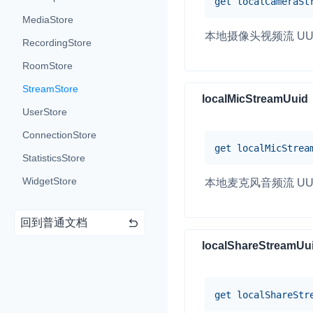
get
localCameraSt
MediaStore
本地摄像头视频流 UU
RecordingStore
RoomStore
StreamStore
实时互动基础能力
localMicStreamUuid
UserStore
ConnectionStore
对话式 AI 引擎
N
get
localMicStrea
突破传统文字交互模式
StatisticsStore
真、自然流畅的实时
WidgetStore
本地麦克风音频流 UU
实时互动
HOT
集成实时通信技术，
回到普通文档
频互动功能、更大的
localShareStreamUu
互动效果
实时消息
get
localShareStr
一整套低延时、高并
的实时消息及状态同