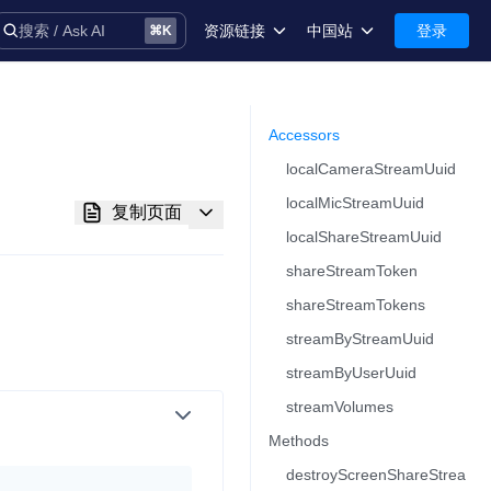
资源链接
中国站
登录
搜索 / Ask AI
⌘
K
术语库
中国站-简体中文
安全
International-English
Accessors​
localCameraStreamUuid
控制台
localMicStreamUuid
复制页面
技术支持
localShareStreamUuid
shareStreamToken
shareStreamTokens
streamByStreamUuid
音
streamByUserUuid
streamVolumes
Methods​
务
destroyScreenShareStrea