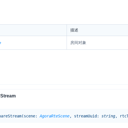
描述
e
房间对象
eStream
hare
Stream
(
scene
:
AgoraRteScene
, streamUuid
:
string
, rtc