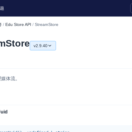
题
考
/
Edu Store API
/
StreamStore
实时互动扩展能力
amStore
v2.9.40
实时转录翻译
快速实现实时的语音转写功能
v2.9.40
互动白板
v2.9.20
快速实现多人实时互动白板协作
理媒体流。
v2.9.10
微呼叫
NEW
v2.9.0
实现智能硬件和微信小程序之间的实时
视频互通
v2.8.50
uid
Status Page
集中展示声网主要产品及服务的综合服
质量及可用性信息