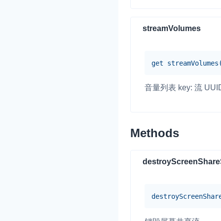
streamVolumes
get
streamVolumes
音量列表 key: 流 UUI
Methods
destroyScreenShare
destroy
Screen
Shar