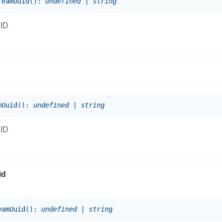
reamUuid
(
)
:
undefined
|
string
内容审核
ID
对实时音频和视频画面进行风险识别，
联动回调和业务处置流程
云市场
一站式实时互动模块的选型、购买、账
打通
EW
HOT
mUuid
(
)
:
undefined
|
string
SDK 拓展插件
，与 AI 进行高拟
拓展 SDK 能力，打造更具个性化的音
语音对话
互动效果
ID
媒体服务
实现更强的实时音视
使用录制、推流、拉流等服务丰富互动
可扩展性和更优秀的
id
验
云端录制
本地服务端录制
旁路推流
输入在线媒体流
eamUuid
(
)
:
undefined
|
string
发、可扩展、高可靠
云端转码
RTMP 网关
步解决方案