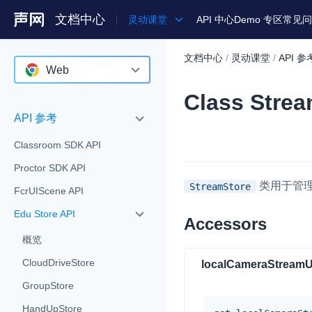
文档中心
灵动课堂
API 中心
Demo 专区
常见问
文档中心
/
灵动课堂
/
API 参
产品
Web
Class Stre
解决方案
Android
API 参考
通用文档
iOS
Classroom SDK API
Legacy 文档
Web
Proctor SDK API
Electron
类用于管
StreamStore
FcrUIScene API
Edu Store API
Accessors
概览
CloudDriveStore
localCameraStreamU
GroupStore
HandUpStore