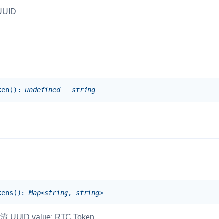
UID
RTC 服务端 SDK
与 RTC 客户端 SDK 互通，实现收发
延、高并发、安全、
服务。
PPT 转码服务
快速高效的文档转换解决方案
N 供应商，提供一个整
水晶球
DN 直播方案
ken
(
)
:
undefined
|
string
全周期通话质量检测、回溯和分析方案
控制台
的媒体流传输，实现
与物的实时互动连接
开通和管理声网各项产品服务的统一入
kens
(
)
:
Map
<
string
,
string
>
流 UUID value: RTC Token