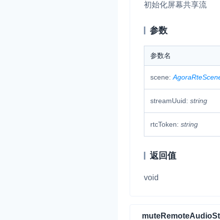
初始化屏幕共享流
参数
参数名
scene:
AgoraRteScen
streamUuid:
string
rtcToken:
string
返回值
void
muteRemoteAudioS