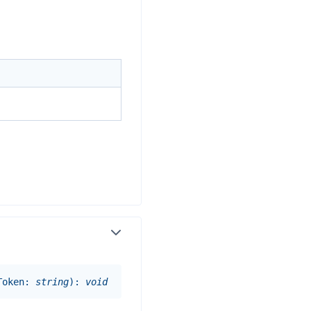
Token
:
string
)
:
void