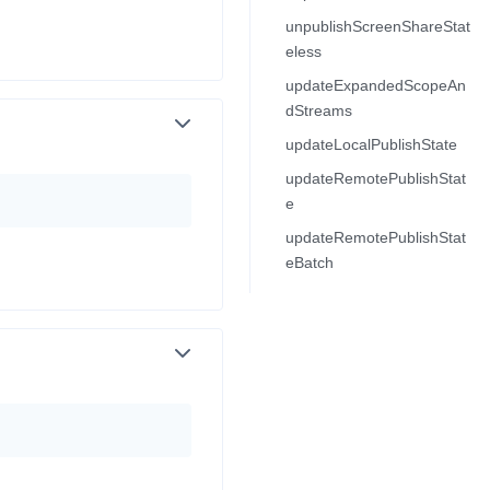
unpublishScreenShareStat
eless
流
updateExpandedScopeAn
dStreams
updateLocalPublishState
低代码应用平台
updateRemotePublishStat
e
updateRemotePublishStat
灵动会议
NEW
eBatch
低代码集成、灵活定制、超低延时的音视
口
频会议