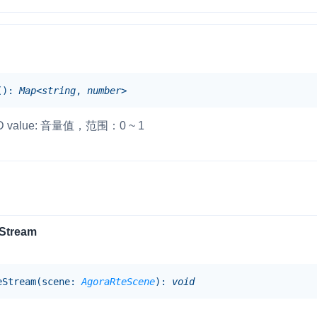
(
)
:
Map
<
string
,
number
>
D value: 音量值，范围：0 ~ 1
Stream
e
Stream
(
scene
:
AgoraRteScene
)
:
void