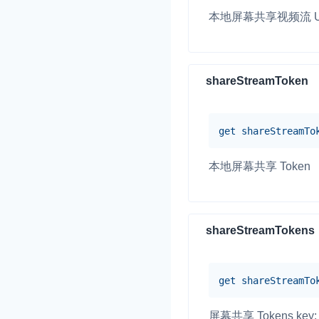
本地屏幕共享视频流 U
即时通讯 IM
NEW
一整套高可靠、低时
全球化的即时聊天云
shareStreamToken
融合 CDN 直播
对接国内外多家 CD
体播放体验最佳的 C
get
shareStreamTo
媒体流加速
本地屏幕共享 Token
为智能硬件提供优质
人与人、人与物、物
shareStreamTokens
get
shareStreamTo
屏幕共享 Tokens key: 