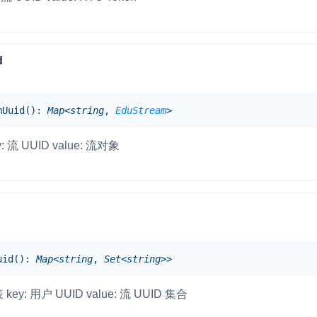
d
mUuid
(
)
:
Map
<
string
,
EduStream
>
流 UUID value: 流对象
uid
(
)
:
Map
<
string
,
Set
<
string
>
>
: 用户 UUID value: 流 UUID 集合