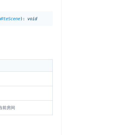
aRteScene
)
:
void
当前房间