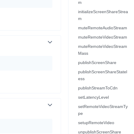
m
initializeScreenShareStrea
并
m
muteRemoteAudioStream
muteRemoteVideoStream
号
muteRemoteVideoStream
Mass
publishScreenShare
视频
publishScreenShareStatel
ess
publishStreamToCdn
setLatencyLevel
体
setRemoteVideoStreamTy
pe
setupRemoteVideo
unpublishScreenShare