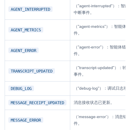
（"agent-interrupted"）：智
AGENT_INTERRUPTED
微呼叫
NEW
中断事件。
实现智能硬件和微信小程序之间的实时音视频互通
（"agent-metrics"）：智能
AGENT_METRICS
Status Page
件。
集中展示声网主要产品及服务的综合服务质量及可用性信息
（"agent-error"）：智能体错
AGENT_ERROR
内容审核
件。
对实时音频和视频画面进行风险识别，并联动回调和业务处置流
程
（"transcript-updated"）：
TRANSCRIPT_UPDATED
事件。
云市场
一站式实时互动模块的选型、购买、账号打通
（"debug-log"）：调试日志事
DEBUG_LOG
SDK 拓展插件
消息接收状态已更新。
MESSAGE_RECEIPT_UPDATED
拓展 SDK 能力，打造更具个性化的音视频互动效果
（'message-error'）：消息错
媒体服务
MESSAGE_ERROR
件。
使用录制、推流、拉流等服务丰富互动体验