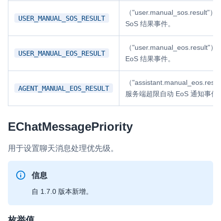
云端录制
本地服务端录制
旁路推流
（"user.manual_sos.result
USER_MANUAL_SOS_RESULT
SoS 结果事件。
输入在线媒体流
云端转码
RTMP 网关
RTC 服务端 SDK
（"user.manual_eos.result
USER_MANUAL_EOS_RESULT
EoS 结果事件。
与 RTC 客户端 SDK 互通，实现收发流
PPT 转码服务
（"assistant.manual_eos.resu
AGENT_MANUAL_EOS_RESULT
服务端超限自动 EoS 通知事件
快速高效的文档转换解决方案
水晶球
EChatMessagePriority
全周期通话质量检测、回溯和分析方案
用于设置聊天消息处理优先级。
控制台
开通和管理声网各项产品服务的统一入口
信息
低代码应用平台
自 1.7.0 版本新增。
灵动会议
NEW
枚举值
低代码集成、灵活定制、超低延时的音视频会议