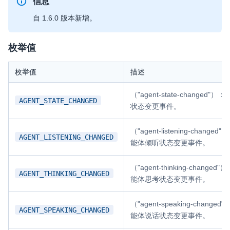
信息
即时通讯 IM
NEW
自 1.6.0 版本新增。
一整套高可靠、低时延、高并发、安全、全球化的即时聊天云服
务。
枚举值
融合 CDN 直播
枚举值
描述
对接国内外多家 CDN 供应商，提供一个整体播放体验最佳的
CDN 直播方案
（"agent-state-changed"）
AGENT_STATE_CHANGED
状态变更事件。
媒体流加速
为智能硬件提供优质的媒体流传输，实现人与人、人与物、物与
（"agent-listening-changed
物的实时互动连接
AGENT_LISTENING_CHANGED
能体倾听状态变更事件。
实时互动扩展能力
（"agent-thinking-changed"
AGENT_THINKING_CHANGED
实时转录翻译
能体思考状态变更事件。
快速实现实时的语音转写功能
（"agent-speaking-changed
AGENT_SPEAKING_CHANGED
互动白板
能体说话状态变更事件。
快速实现多人实时互动白板协作