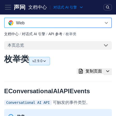
文档中心
对话式 AI 引擎
产品
解决方案
通用文档
Legacy 文档
Web
agent-go
文档中心
/
对话式 AI 引擎
/
API 参考
/
枚举类
实时互动基础能力
agent-python
本页总览
对话式 AI 引擎
NEW
HOT
agent-typescript
枚举类
突破传统文字交互模式，与 AI 进行高拟真、自然流畅的实时语
v2.9.0
Android
音对话
v2.9.0
复制页面
iOS
实时互动
HOT
v1.7.0
集成实时通信技术，实现更强的实时音视频互动功能、更大的可
Web
扩展性和更优秀的互动效果
EConversationalAIAPIEvents
v1.6.0
restclient-go
实时消息
可触发的事件类型。
Conversational AI API
restclient-java
一整套低延时、高并发、可扩展、高可靠的实时消息及状态同步
解决方案