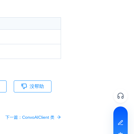
并
号
视频
没帮助
体
下一篇：
ConvoAIClient 类
文档反馈