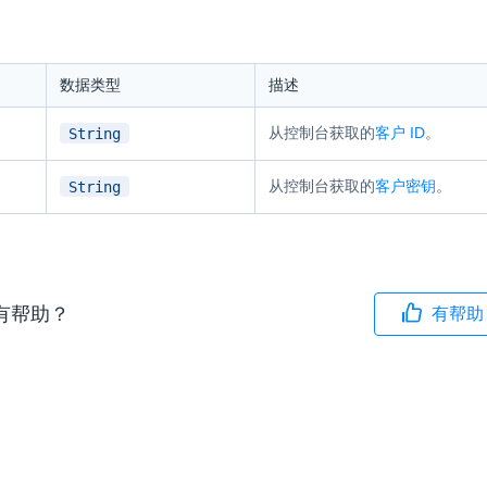
内容审核
对实时音频和视频画面进行风险识别，
数据类型
描述
联动回调和业务处置流程
从控制台获取的
客户 ID
。
云市场
String
一站式实时互动模块的选型、购买、账
打通
从控制台获取的
客户密钥
。
String
EW
HOT
SDK 拓展插件
，与 AI 进行高拟
拓展 SDK 能力，打造更具个性化的音
语音对话
互动效果
有帮助？
有帮助
媒体服务
实现更强的实时音视
使用录制、推流、拉流等服务丰富互动
可扩展性和更优秀的
验
云端录制
本地服务端录制
旁路推流
输入在线媒体流
发、可扩展、高可靠
云端转码
RTMP 网关
步解决方案