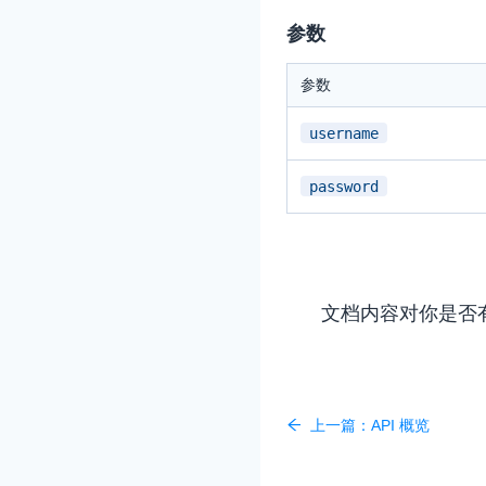
参数
参数
username
实时互动基础能力
password
对话式 AI 引擎
N
突破传统文字交互模式
真、自然流畅的实时
文档内容对你是否
实时互动
HOT
集成实时通信技术，
频互动功能、更大的
互动效果
上一篇：
API 概览
实时消息
一整套低延时、高并
的实时消息及状态同