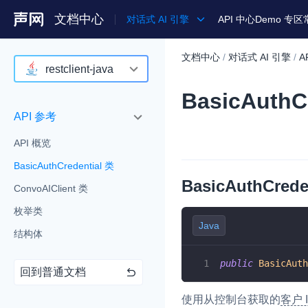
文档中心
对话式 AI 引擎
API 中心
Demo 专区
文档中心
/
对话式 AI 引擎
/
A
产品
restclient-java
BasicAuthC
解决方案
agent-go
API 参考
通用文档
agent-python
API 概览
Legacy 文档
agent-typescript
BasicAuthCredential 类
Android
BasicAuthCrede
ConvoAIClient 类
iOS
枚举类
Java
Web
结构体
restclient-go
public
BasicAuth
回到普通文档
restclient-java
使用从控制台获取的
客户 