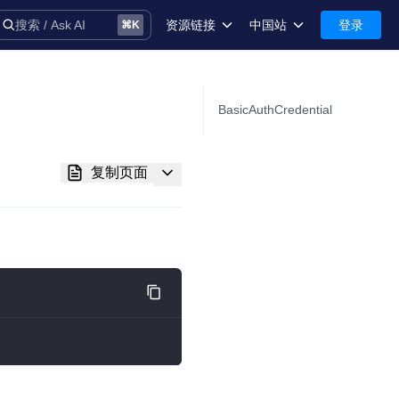
资源链接
中国站
登录
搜索 / Ask AI
⌘
K
术语库
中国站-简体中文
安全
International-English
BasicAuthCredential
控制台
复制页面
技术支持
音
务