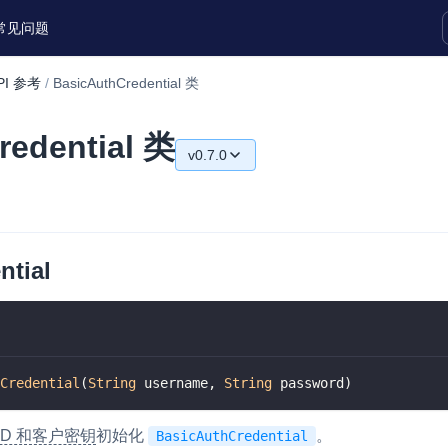
常见问题
PI 参考
/
BasicAuthCredential 类
实时互动扩展能力
redential 类
v0.7.0
实时转录翻译
快速实现实时的语音转写功能
v0.7.0
互动白板
v0.5.0
快速实现多人实时互动白板协作
ntial
v0.3.0
微呼叫
NEW
实现智能硬件和微信小程序之间的实时
视频互通
Credential
(
String
 username
,
String
 password
)
Status Page
集中展示声网主要产品及服务的综合服
ID 和客户密钥
初始化
。
质量及可用性信息
BasicAuthCredential