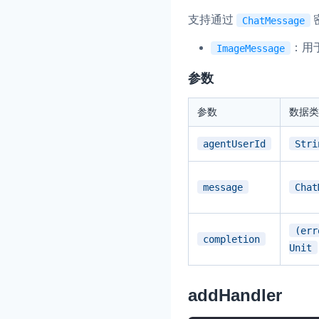
支持通过
ChatMessage
：用
ImageMessage
参数
实时互动基础能力
参数
数据类
对话式 AI 引擎
N
agentUserId
Stri
突破传统文字交互模式
真、自然流畅的实时
message
Chat
实时互动
HOT
集成实时通信技术，
(err
频互动功能、更大的
completion
Unit
互动效果
实时消息
addHandler
一整套低延时、高并
的实时消息及状态同