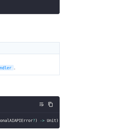
。
ndler
onalAIAPIError
?
)
->
 Unit
)