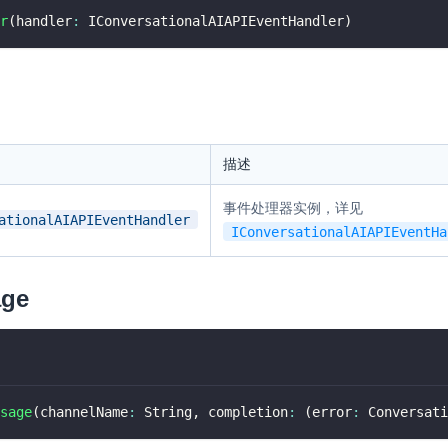
r
(
handler
:
 IConversationalAIAPIEventHandler
)
。
描述
事件处理器实例，详见
ationalAIAPIEventHandler
IConversationalAIAPIEventHa
age
sage
(
channelName
:
 String
,
 completion
:
(
error
:
 Conversati