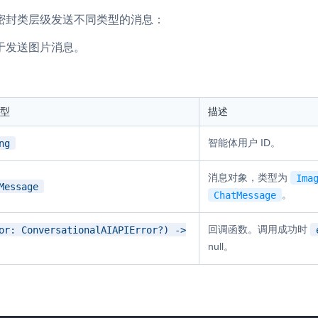
密封类层级发送不同类型的消息：
内容审核
对实时音频和视频画面进行风险识别，
于发送图片消息。
联动回调和业务处置流程
云市场
一站式实时互动模块的选型、购买、账
型
描述
打通
EW
HOT
智能体用户 ID。
ng
SDK 拓展插件
，与 AI 进行高拟
拓展 SDK 能力，打造更具个性化的音
语音对话
消息对象，类型为
Ima
互动效果
Message
。
ChatMessage
媒体服务
实现更强的实时音视
回调函数。调用成功时
or: ConversationalAIAPIError?) ->
使用录制、推流、拉流等服务丰富互动
可扩展性和更优秀的
null。
验
云端录制
本地服务端录制
旁路推流
输入在线媒体流
发、可扩展、高可靠
云端转码
RTMP 网关
步解决方案