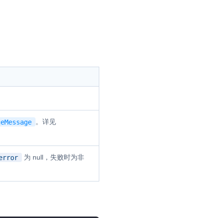
并
号
视频
。详见
geMessage
为 null，失败时为非
error
体