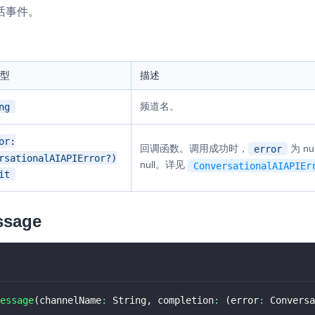
话事件。
型
描述
频道名。
ng
or:
回调函数。调用成功时，
为 n
error
rsationalAIAPIError?)
null。详见
ConversationalAIAPIEr
it
ssage
essage
(
channelName
:
 String
,
 completion
:
(
error
:
 Conversa