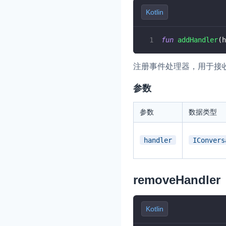
Kotlin
即时通讯 IM
NEW
一整套高可靠、低时
fun
addHandler
(
h
全球化的即时聊天云
注册事件处理器，用于接
融合 CDN 直播
对接国内外多家 CD
参数
体播放体验最佳的 C
参数
数据类型
媒体流加速
为智能硬件提供优质
人与人、人与物、物
handler
IConvers
removeHandler
Kotlin