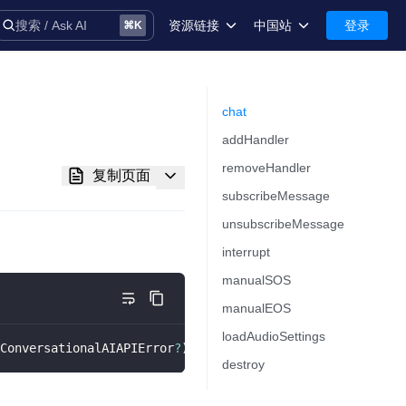
资源链接
中国站
登录
搜索 / Ask AI
⌘
K
术语库
中国站-简体中文
安全
International-English
chat
addHandler
控制台
removeHandler
复制页面
技术支持
subscribeMessage
unsubscribeMessage
interrupt
manualSOS
音
manualEOS
loadAudioSettings
ConversationalAIAPIError
?
)
->
 Unit
)
destroy
务