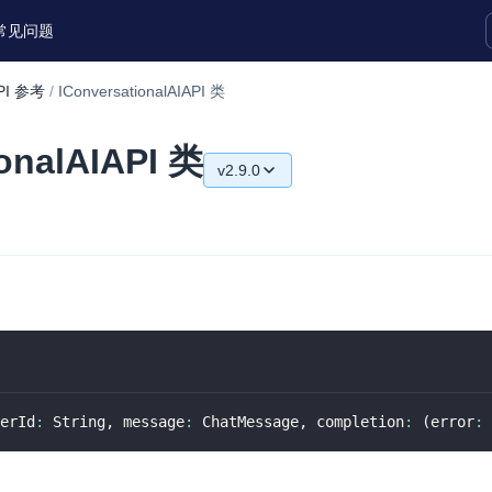
常见问题
PI 参考
/
IConversationalAIAPI 类
实时互动扩展能力
ionalAIAPI 类
v2.9.0
实时转录翻译
快速实现实时的语音转写功能
v2.9.0
互动白板
v1.7.0
快速实现多人实时互动白板协作
v1.6.0
微呼叫
NEW
实现智能硬件和微信小程序之间的实时
视频互通
erId
:
 String
,
 message
:
 ChatMessage
,
 completion
:
(
error
:
 
Status Page
集中展示声网主要产品及服务的综合服
质量及可用性信息