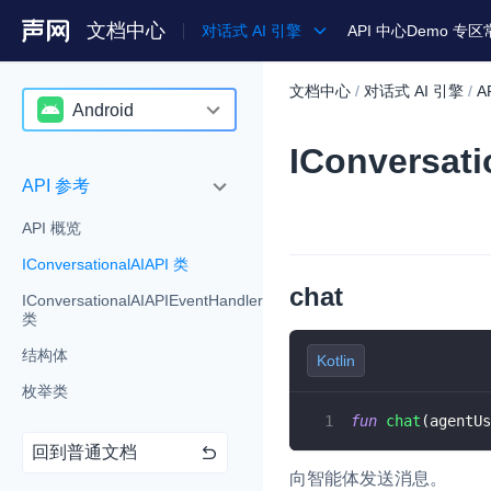
文档中心
对话式 AI 引擎
API 中心
Demo 专区
文档中心
/
对话式 AI 引擎
/
A
产品
Android
IConversat
解决方案
agent-go
API 参考
通用文档
agent-python
API 概览
Legacy 文档
agent-typescript
IConversationalAIAPI 类
Android
chat
IConversationalAIAPIEventHandler
类
iOS
结构体
Kotlin
Web
枚举类
restclient-go
fun
chat
(
agentUs
回到普通文档
restclient-java
向智能体发送消息。