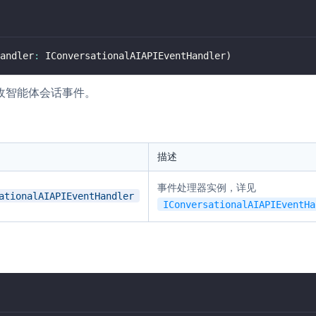
RTC 服务端 SDK
与 RTC 客户端 SDK 互通，实现收发
延、高并发、安全、
andler
:
 IConversationalAIAPIEventHandler
)
服务。
PPT 转码服务
快速高效的文档转换解决方案
收智能体会话事件。
N 供应商，提供一个整
水晶球
DN 直播方案
全周期通话质量检测、回溯和分析方案
描述
控制台
的媒体流传输，实现
事件处理器实例，详见
与物的实时互动连接
开通和管理声网各项产品服务的统一入
ationalAIAPIEventHandler
IConversationalAIAPIEventHa