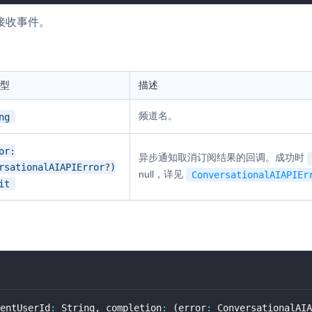
接收事件。
型
描述
频道名。
ng
or:
异步通知取消订阅结果的回调。成功时
rsationalAIAPIError?)
null，详见
ConversationalAIAPIEr
it
entUserId
:
 String
,
 completion
:
(
error
:
 ConversationalAIA