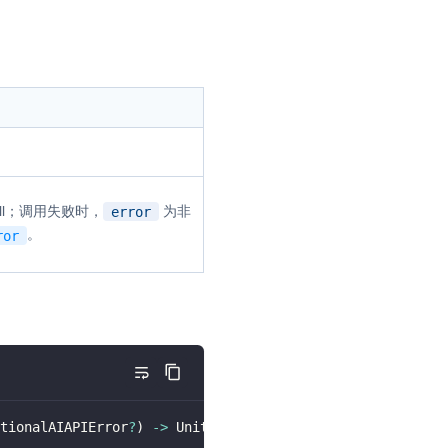
ull；调用失败时，
为非
error
。
ror
tionalAIAPIError
?
)
->
 Unit
)