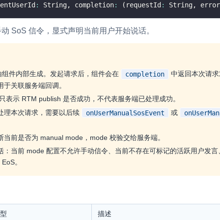
entUserId
:
 String
,
 completion
:
(
requestId
:
 String
,
 error
手动 SoS 信令，显式声明当前用户开始说话。
由组件内部生成。发起请求后，组件会在
中返回本次请求
completion
用于关联服务端回调。
只表示 RTM publish 是否成功，不代表服务端已处理成功。
处理本次请求，需要以后续
或
onUserManualSosEvent
onUserMan
前是否为 manual mode，mode 校验交给服务端。
括：当前 mode 配置不允许手动信令、当前不存在可标记的活跃用户发
 EoS。
型
描述