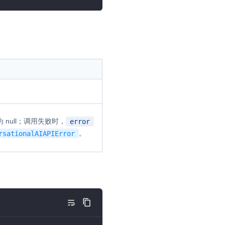
 null；调用失败时，
error
。
rsationalAIAPIError