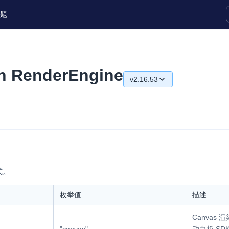
题
实时互动扩展能力
n RenderEngine
v2.16.53
实时转录翻译
快速实现实时的语音转写功能
v2.16.43
互动白板
v2.16.48
快速实现多人实时互动白板协作
v2.16.49
微呼叫
NEW
v2.16.51
实现智能硬件和微信小程序之间的实时
式。
视频互通
v2.16.53
枚举值
描述
Status Page
集中展示声网主要产品及服务的综合服
Canvas 
质量及可用性信息