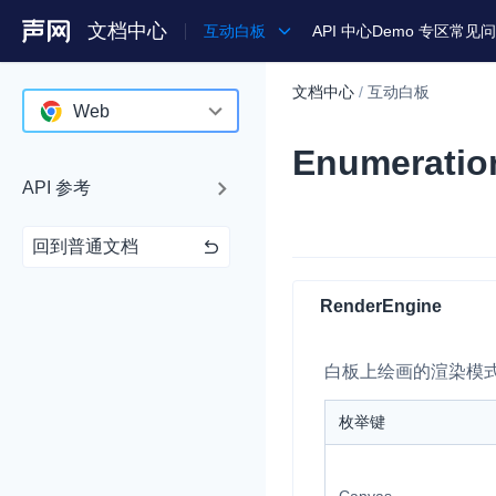
文档中心
互动白板
API 中心
Demo 专区
常见问
文档中心
/
互动白板
产品
Web
Enumeratio
解决方案
Android
API 参考
通用文档
iOS
Legacy 文档
Web
回到普通文档
RenderEngine
白板上绘画的渲染模
枚举键