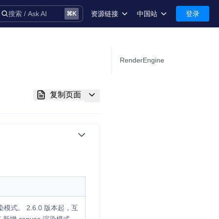
资源链接
中国站
登录
搜索 / Ask AI
⌘
K
术语库
中国站-简体中文
安全
International-English
RenderEngine
控制台
复制页面
技术支持
音
务
渲染模式。 2.6.0 版本起，互