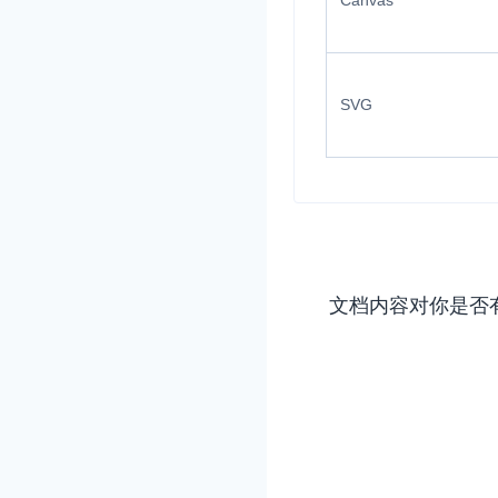
Canvas
SVG
实时互动基础能力
对话式 AI 引擎
N
突破传统文字交互模式
真、自然流畅的实时
文档内容对你是否
实时互动
HOT
集成实时通信技术，
频互动功能、更大的
互动效果
实时消息
一整套低延时、高并
的实时消息及状态同