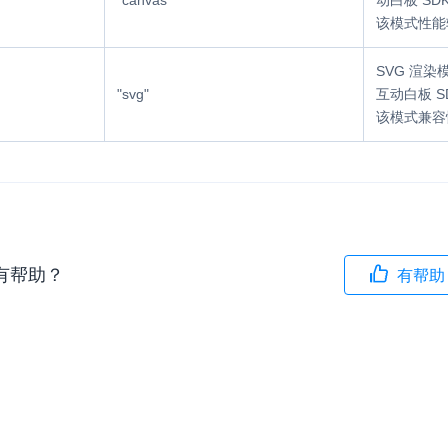
"canvas"
动白板 SDK
该模式性能
内容审核
对实时音频和视频画面进行风险识别，
SVG 渲染
联动回调和业务处置流程
"svg"
互动白板 
该模式兼容
云市场
一站式实时互动模块的选型、购买、账
打通
EW
HOT
SDK 拓展插件
，与 AI 进行高拟
拓展 SDK 能力，打造更具个性化的音
语音对话
互动效果
有帮助？
有帮助
媒体服务
实现更强的实时音视
使用录制、推流、拉流等服务丰富互动
可扩展性和更优秀的
验
云端录制
本地服务端录制
旁路推流
输入在线媒体流
发、可扩展、高可靠
云端转码
RTMP 网关
步解决方案