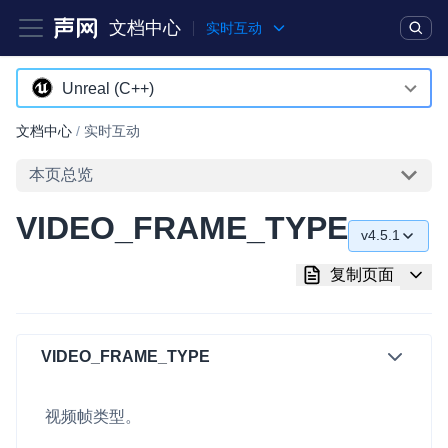
文档中心
实时互动
产品
解决方案
通用文档
Legacy 文档
Unreal (C++)
Android
文档中心
/
实时互动
实时互动基础能力
iOS
本页总览
对话式 AI 引擎
NEW
HOT
macOS
VIDEO_FRAME_TYPE
突破传统文字交互模式，与 AI 进行高拟真、自然流畅的实时语
v4.5.1
Web
音对话
v4.5.1
复制页面
C++ (全平台)
实时互动
HOT
v4.5.0
集成实时通信技术，实现更强的实时音视频互动功能、更大的可
HarmonyOS
扩展性和更优秀的互动效果
v4.4.0
VIDEO_FRAME_TYPE
C# (Windows)
实时消息
v4.2.1
小程序
一整套低延时、高并发、可扩展、高可靠的实时消息及状态同步
视频帧类型。
解决方案
Electron