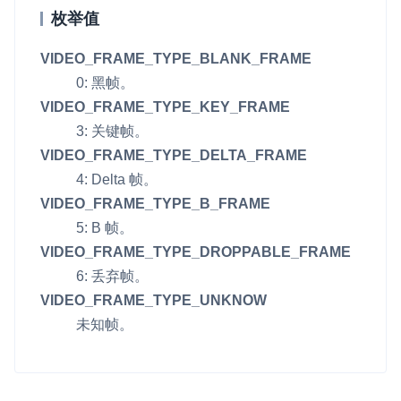
枚举值
即时通讯 IM
NEW
Unity
一整套高可靠、低时延、高并发、安全、全球化的即时聊天云服
VIDEO_FRAME_TYPE_BLANK_FRAME
务。
Flutter
0: 黑帧。
融合 CDN 直播
React Native
VIDEO_FRAME_TYPE_KEY_FRAME
对接国内外多家 CDN 供应商，提供一个整体播放体验最佳的
3: 关键帧。
Unreal (C++)
CDN 直播方案
VIDEO_FRAME_TYPE_DELTA_FRAME
Unreal (Blueprint)
4: Delta 帧。
媒体流加速
VIDEO_FRAME_TYPE_B_FRAME
为智能硬件提供优质的媒体流传输，实现人与人、人与物、物与
React
5: B 帧。
物的实时互动连接
VIDEO_FRAME_TYPE_DROPPABLE_FRAME
实时互动扩展能力
6: 丢弃帧。
VIDEO_FRAME_TYPE_UNKNOW
实时转录翻译
未知帧。
快速实现实时的语音转写功能
互动白板
快速实现多人实时互动白板协作