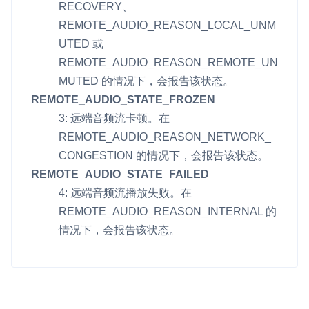
RECOVERY
、
REMOTE_AUDIO_REASON_LOCAL_UNM
微呼叫
NEW
UTED
或
实现智能硬件和微信小程序之间的实时音视频互通
REMOTE_AUDIO_REASON_REMOTE_UN
Status Page
MUTED
的情况下，会报告该状态。
集中展示声网主要产品及服务的综合服务质量及可用性信息
REMOTE_AUDIO_STATE_FROZEN
3: 远端音频流卡顿。在
内容审核
REMOTE_AUDIO_REASON_NETWORK_
对实时音频和视频画面进行风险识别，并联动回调和业务处置流
CONGESTION
的情况下，会报告该状态。
程
REMOTE_AUDIO_STATE_FAILED
云市场
4: 远端音频流播放失败。在
一站式实时互动模块的选型、购买、账号打通
REMOTE_AUDIO_REASON_INTERNAL
的
情况下，会报告该状态。
SDK 拓展插件
拓展 SDK 能力，打造更具个性化的音视频互动效果
媒体服务
使用录制、推流、拉流等服务丰富互动体验