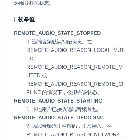
远端音频流状态。
即时通讯 IM
NEW
Unity
一整套高可靠、低时延、高并发、安全、全球化的即时聊天云服
枚举值
务。
Flutter
REMOTE_AUDIO_STATE_STOPPED
融合 CDN 直播
React Native
0: 远端音频默认初始状态。在
对接国内外多家 CDN 供应商，提供一个整体播放体验最佳的
Unreal (C++)
REMOTE_AUDIO_REASON_LOCAL_MUT
CDN 直播方案
ED
、
Unreal (Blueprint)
媒体流加速
REMOTE_AUDIO_REASON_REMOTE_M
为智能硬件提供优质的媒体流传输，实现人与人、人与物、物与
React
UTED
或
物的实时互动连接
REMOTE_AUDIO_REASON_REMOTE_OF
实时互动扩展能力
FLINE
的情况下，会报告该状态。
REMOTE_AUDIO_STATE_STARTING
实时转录翻译
1: 本地用户已接收远端音频首包。
快速实现实时的语音转写功能
REMOTE_AUDIO_STATE_DECODING
2: 远端音频流正在解码，正常播放。在
互动白板
REMOTE_AUDIO_REASON_NETWORK_
快速实现多人实时互动白板协作