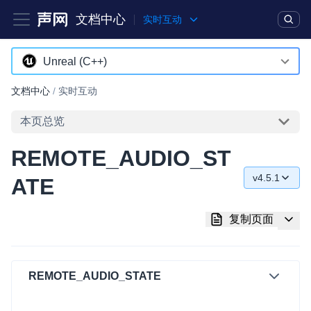
文档中心
实时互动
产品
解决方案
通用文档
Legacy 文档
Unreal (C++)
Android
文档中心
/
实时互动
实时互动基础能力
iOS
本页总览
对话式 AI 引擎
NEW
HOT
macOS
REMOTE_AUDIO_ST
突破传统文字交互模式，与 AI 进行高拟真、自然流畅的实时语
Web
音对话
v4.5.1
ATE
C++ (全平台)
v4.5.1
实时互动
HOT
复制页面
集成实时通信技术，实现更强的实时音视频互动功能、更大的可
HarmonyOS
v4.5.0
扩展性和更优秀的互动效果
C# (Windows)
v4.4.0
实时消息
REMOTE_AUDIO_STATE
小程序
v4.2.1
一整套低延时、高并发、可扩展、高可靠的实时消息及状态同步
解决方案
Electron