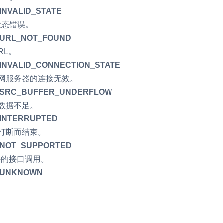
NVALID_STATE
RTC 服务端 SDK
部状态错误。
与 RTC 客户端 SDK 互通，实现收发
延、高并发、安全、
URL_NOT_FOUND
服务。
PPT 转码服务
URL。
快速高效的文档转换解决方案
INVALID_CONNECTION_STATE
与声网服务器的连接无效。
N 供应商，提供一个整
水晶球
DN 直播方案
_SRC_BUFFER_UNDERFLOW
全周期通话质量检测、回溯和分析方案
区数据不足。
INTERRUPTED
控制台
的媒体流传输，实现
异常打断而结束。
与物的实时互动连接
开通和管理声网各项产品服务的统一入
_NOT_SUPPORTED
不支持的接口调用。
_UNKNOWN
。