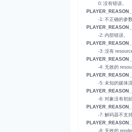
Electron
0: 没有错误。
PLAYER_REASON_
Unity
-1: 不正确的参
Flutter
PLAYER_REASON_
-2: 内部错误。
React Native
实时互动基础能力
PLAYER_REASON
Unreal (C++)
-3: 没有 resour
对话式 AI 引擎
PLAYER_REASON_
N
Unreal (Blueprint)
突破传统文字交互模式
-4: 无效的 reso
真、自然流畅的实时
React
PLAYER_REASON
-5: 未知的媒体
实时互动
HOT
PLAYER_REASON_O
集成实时通信技术，
-6: 对象没有初
频互动功能、更大的
互动效果
PLAYER_REASON
-7: 解码器不支持
实时消息
PLAYER_REASON_
一整套低延时、高并
-8: 无效的 rende
的实时消息及状态同