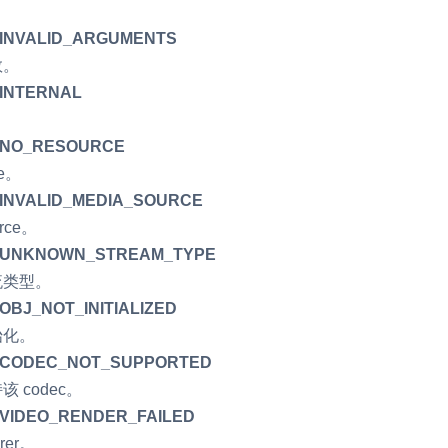
内容审核
INVALID_ARGUMENTS
对实时音频和视频画面进行风险识别，
数。
联动回调和业务处置流程
INTERNAL
云市场
_NO_RESOURCE
一站式实时互动模块的选型、购买、账
打通
ce。
INVALID_MEDIA_SOURCE
EW
HOT
SDK 拓展插件
，与 AI 进行高拟
urce。
拓展 SDK 能力，打造更具个性化的音
语音对话
_UNKNOWN_STREAM_TYPE
互动效果
流类型。
媒体服务
BJ_NOT_INITIALIZED
实现更强的实时音视
使用录制、推流、拉流等服务丰富互动
始化。
可扩展性和更优秀的
验
_CODEC_NOT_SUPPORTED
云端录制
本地服务端录制
该 codec。
旁路推流
输入在线媒体流
VIDEO_RENDER_FAILED
发、可扩展、高可靠
云端转码
RTMP 网关
rer。
步解决方案