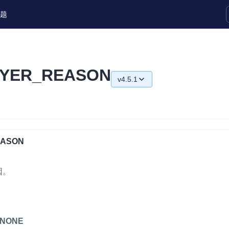
题
实时互动扩展能力
AYER_REASON
v4.5.1
实时转录翻译
快速实现实时的语音转写功能
v4.5.1
互动白板
v4.5.0
快速实现多人实时互动白板协作
v4.4.0
EASON
微呼叫
NEW
v4.2.1
实现智能硬件和微信小程序之间的实时
因。
视频互通
Status Page
集中展示声网主要产品及服务的综合服
_NONE
质量及可用性信息