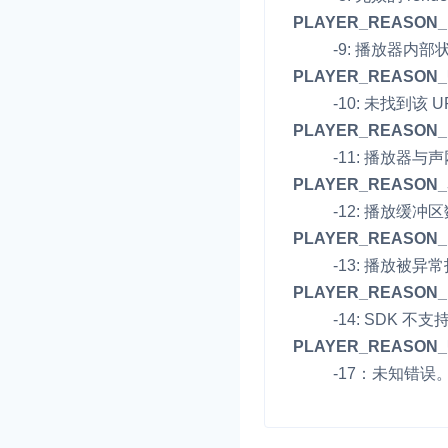
PLAYER_REASON_I
即时通讯 IM
NEW
-9: 播放器内
一整套高可靠、低时
PLAYER_REASON_
全球化的即时聊天云
-10: 未找到该 
PLAYER_REASON_
融合 CDN 直播
-11: 播放器
对接国内外多家 CD
体播放体验最佳的 C
PLAYER_REASON
-12: 播放缓冲
媒体流加速
PLAYER_REASON_
为智能硬件提供优质
-13: 播放被
人与人、人与物、物
PLAYER_REASON
-14: SDK 
PLAYER_REASON
-17：未知错误