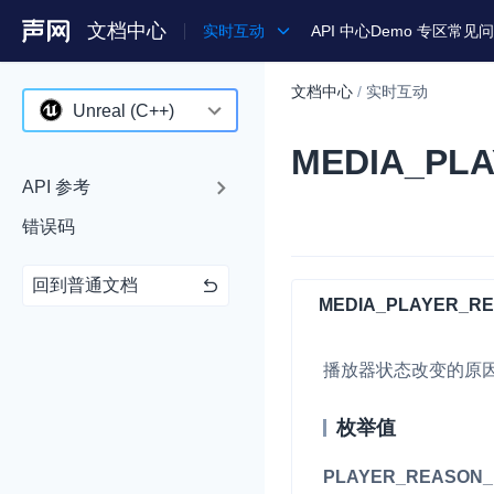
文档中心
实时互动
API 中心
Demo 专区
常见问
文档中心
/
实时互动
产品
Unreal (C++)
MEDIA_PL
解决方案
Android
API 参考
通用文档
iOS
错误码
Legacy 文档
macOS
回到普通文档
Web
MEDIA_PLAYER_R
C++ (全平台)
播放器状态改变的原
HarmonyOS
C# (Windows)
枚举值
小程序
PLAYER_REASON