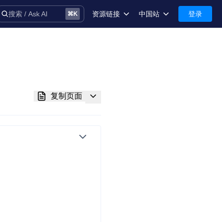
资源链接
中国站
登录
搜索 / Ask AI
⌘
K
术语库
中国站-简体中文
安全
International-English
控制台
复制页面
技术支持
音
务