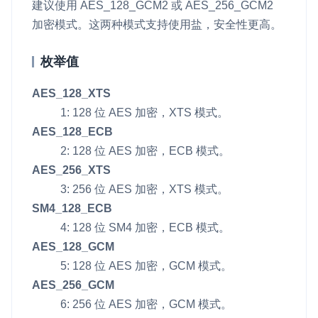
建议使用
AES_128_GCM2
或
AES_256_GCM2
即时通讯 IM
NEW
加密模式。这两种模式支持使用盐，安全性更高。
Unity
一整套高可靠、低时延、高并发、安全、全球化的即时聊天云服
务。
Flutter
枚举值
融合 CDN 直播
React Native
AES_128_XTS
对接国内外多家 CDN 供应商，提供一个整体播放体验最佳的
1: 128 位 AES 加密，XTS 模式。
Unreal (C++)
CDN 直播方案
AES_128_ECB
Unreal (Blueprint)
媒体流加速
2: 128 位 AES 加密，ECB 模式。
为智能硬件提供优质的媒体流传输，实现人与人、人与物、物与
React
AES_256_XTS
物的实时互动连接
3: 256 位 AES 加密，XTS 模式。
实时互动扩展能力
SM4_128_ECB
4: 128 位 SM4 加密，ECB 模式。
实时转录翻译
AES_128_GCM
快速实现实时的语音转写功能
5: 128 位 AES 加密，GCM 模式。
AES_256_GCM
互动白板
6: 256 位 AES 加密，GCM 模式。
快速实现多人实时互动白板协作