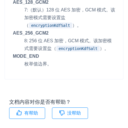
AES_128_GCM2
7:（默认）128 位 AES 加密，GCM 模式。该
微呼叫
NEW
加密模式需要设置盐
实现智能硬件和微信小程序之间的实时音视频互通
（
）。
encryptionKdfSalt
Status Page
AES_256_GCM2
集中展示声网主要产品及服务的综合服务质量及可用性信息
8: 256 位 AES 加密，GCM 模式。该加密模
式需要设置盐（
）。
encryptionKdfSalt
内容审核
MODE_END
对实时音频和视频画面进行风险识别，并联动回调和业务处置流
枚举值边界。
程
云市场
一站式实时互动模块的选型、购买、账号打通
SDK 拓展插件
文档内容对你是否有帮助？
拓展 SDK 能力，打造更具个性化的音视频互动效果
有帮助
没帮助
媒体服务
使用录制、推流、拉流等服务丰富互动体验