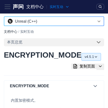
文档中心
实时互动
产品
解决方案
通用文档
Legacy 文档
Unreal (C++)
Android
文档中心
/
实时互动
实时互动基础能力
iOS
本页总览
对话式 AI 引擎
NEW
HOT
macOS
ENCRYPTION_MODE
突破传统文字交互模式，与 AI 进行高拟真、自然流畅的实时语
v4.5.1
Web
音对话
v4.5.1
复制页面
C++ (全平台)
实时互动
HOT
v4.5.0
集成实时通信技术，实现更强的实时音视频互动功能、更大的可
HarmonyOS
扩展性和更优秀的互动效果
v4.4.0
ENCRYPTION_MODE
C# (Windows)
实时消息
v4.2.1
小程序
一整套低延时、高并发、可扩展、高可靠的实时消息及状态同步
内置加密模式。
解决方案
Electron