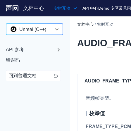
文档中心
实时互动
API 中心
Demo 专区
常见问
文档中心
/
实时互动
产品
Unreal (C++)
AUDIO_FR
解决方案
Android
API 参考
通用文档
iOS
错误码
Legacy 文档
macOS
回到普通文档
Web
AUDIO_FRAME_TY
C++ (全平台)
音频帧类型。
HarmonyOS
C# (Windows)
枚举值
小程序
FRAME_TYPE_PCM