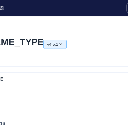
题
实时互动扩展能力
AME_TYPE
v4.5.1
实时转录翻译
快速实现实时的语音转写功能
v4.5.1
互动白板
v4.5.0
快速实现多人实时互动白板协作
v4.4.0
PE
微呼叫
NEW
v4.2.1
实现智能硬件和微信小程序之间的实时
视频互通
Status Page
集中展示声网主要产品及服务的综合服
16
质量及可用性信息