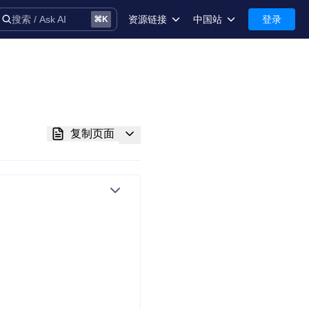
资源链接
中国站
登录
搜索 / Ask AI
⌘
K
术语库
中国站-简体中文
安全
International-English
控制台
复制页面
技术支持
音
务