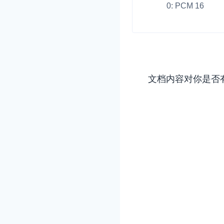
Electron
0: PCM 16
Unity
Flutter
React Native
实时互动基础能力
文档内容对你是否
Unreal (C++)
对话式 AI 引擎
N
Unreal (Blueprint)
突破传统文字交互模式
真、自然流畅的实时
React
实时互动
HOT
集成实时通信技术，
频互动功能、更大的
互动效果
实时消息
一整套低延时、高并
的实时消息及状态同