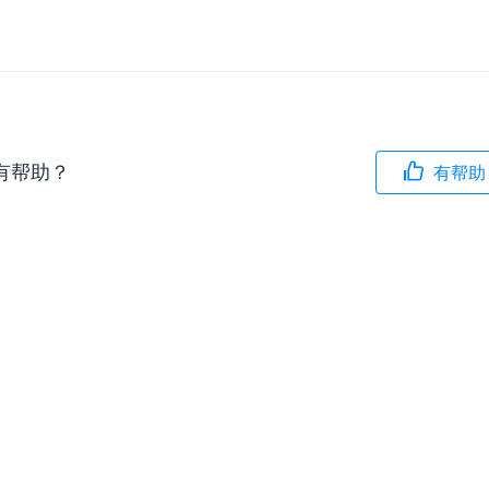
内容审核
对实时音频和视频画面进行风险识别，
联动回调和业务处置流程
云市场
一站式实时互动模块的选型、购买、账
有帮助？
有帮助
打通
EW
HOT
SDK 拓展插件
，与 AI 进行高拟
拓展 SDK 能力，打造更具个性化的音
语音对话
互动效果
媒体服务
实现更强的实时音视
使用录制、推流、拉流等服务丰富互动
可扩展性和更优秀的
验
云端录制
本地服务端录制
旁路推流
输入在线媒体流
发、可扩展、高可靠
云端转码
RTMP 网关
步解决方案