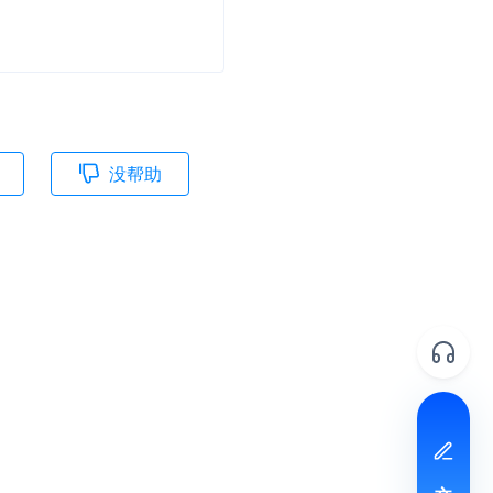
并
号
没帮助
视频
体
文档反馈