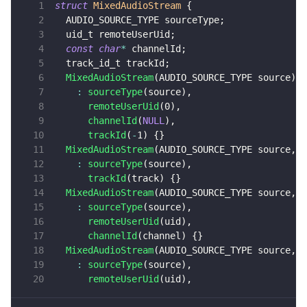
struct
MixedAudioStream
{
即时通讯 IM
  AUDIO_SOURCE_TYPE sourceType
;
NEW
Unity
  uid_t remoteUserUid
;
一整套高可靠、低时延、高并发、安全、全球化的即时聊天云服
const
char
*
 channelId
;
务。
Flutter
  track_id_t trackId
;
MixedAudioStream
(
AUDIO_SOURCE_TYPE source
)
融合 CDN 直播
React Native
:
sourceType
(
source
)
,
对接国内外多家 CDN 供应商，提供一个整体播放体验最佳的
remoteUserUid
(
0
)
,
Unreal (C++)
CDN 直播方案
channelId
(
NULL
)
,
trackId
(
-
1
)
{
}
Unreal (Blueprint)
媒体流加速
MixedAudioStream
(
AUDIO_SOURCE_TYPE source
,
 t
为智能硬件提供优质的媒体流传输，实现人与人、人与物、物与
React
:
sourceType
(
source
)
,
物的实时互动连接
trackId
(
track
)
{
}
MixedAudioStream
(
AUDIO_SOURCE_TYPE source
,
 u
实时互动扩展能力
:
sourceType
(
source
)
,
remoteUserUid
(
uid
)
,
channelId
(
channel
)
{
}
实时转录翻译
MixedAudioStream
(
AUDIO_SOURCE_TYPE source
,
 u
快速实现实时的语音转写功能
:
sourceType
(
source
)
,
remoteUserUid
(
uid
)
,
互动白板
快速实现多人实时互动白板协作