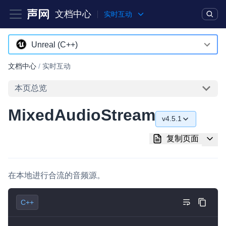
文档中心
实时互动
产品
解决方案
通用文档
Legacy 文档
Unreal (C++)
Android
文档中心
/
实时互动
实时互动基础能力
iOS
本页总览
对话式 AI 引擎
NEW
HOT
macOS
MixedAudioStream
突破传统文字交互模式，与 AI 进行高拟真、自然流畅的实时语
v4.5.1
Web
音对话
v4.5.1
复制页面
C++ (全平台)
实时互动
HOT
v4.5.0
集成实时通信技术，实现更强的实时音视频互动功能、更大的可
HarmonyOS
扩展性和更优秀的互动效果
在本地进行合流的音频源。
v4.4.0
C# (Windows)
实时消息
v4.2.1
C++
小程序
一整套低延时、高并发、可扩展、高可靠的实时消息及状态同步
解决方案
Electron