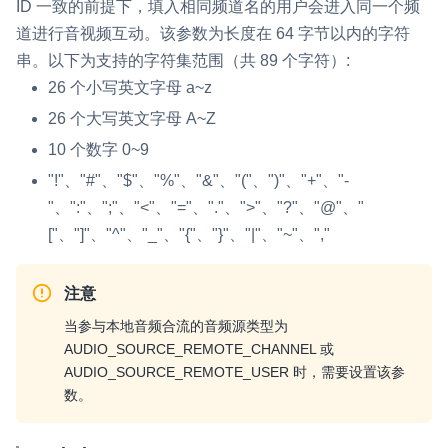
ID 一致的前提下，填入相同频道名的用户会进入同一个频
云端录制
本地服务端录制
旁路推流
道进行音视频互动。该参数为长度在 64 字节以内的字符
输入在线媒体流
云端转码
RTMP 网关
串。以下为支持的字符集范围（共 89 个字符）:
26 个小写英文字母 a~z
RTC 服务端 SDK
26 个大写英文字母 A~Z
与 RTC 客户端 SDK 互通，实现收发流
10 个数字 0~9
PPT 转码服务
"!"、"#"、"$"、"%"、"&"、"("、")"、"+"、"-
快速高效的文档转换解决方案
"、":"、";"、"<"、"="、"."、">"、"?"、"@"、"
["、"]"、"^"、"_"、"
{
"、"
}
"、"|"、"~"、","
水晶球
全周期通话质量检测、回溯和分析方案
注意
控制台
当参与本地音频合流的音频源类型为
开通和管理声网各项产品服务的统一入口
AUDIO_SOURCE_REMOTE_CHANNEL
或
低代码应用平台
AUDIO_SOURCE_REMOTE_USER
时，需要设置该参
数。
灵动会议
NEW
低代码集成、灵活定制、超低延时的音视频会议