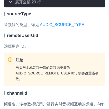
展开全部 23 行
微呼叫
NEW
sourceType
实现智能硬件和微信小程序之间的实时音视频互通
音频源的类型。详见
AUDIO_SOURCE_TYPE
。
Status Page
集中展示声网主要产品及服务的综合服务质量及可用性信息
remoteUserUid
内容审核
远端用户 ID。
对实时音频和视频画面进行风险识别，并联动回调和业务处置流
程
注意
云市场
当参与本地音频合流的音频源类型为
一站式实时互动模块的选型、购买、账号打通
AUDIO_SOURCE_REMOTE_USER
时，需要设置该参
数。
SDK 拓展插件
拓展 SDK 能力，打造更具个性化的音视频互动效果
channelId
媒体服务
频道名。该参数标识用户进行实时音视频互动的频道。App
使用录制、推流、拉流等服务丰富互动体验