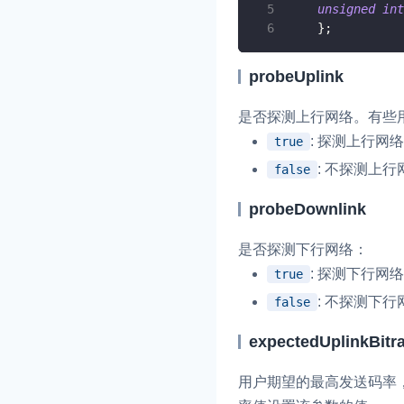
unsigned
int
Electron
}
;
Unity
probeUplink
Flutter
是否探测上行网络。有些
React Native
实时互动基础能力
: 探测上行网
true
Unreal (C++)
: 不探测上行
false
对话式 AI 引擎
N
Unreal (Blueprint)
突破传统文字交互模式
probeDownlink
真、自然流畅的实时
React
是否探测下行网络：
实时互动
HOT
: 探测下行网
true
集成实时通信技术，
: 不探测下行
频互动功能、更大的
false
互动效果
expectedUplinkBitra
实时消息
用户期望的最高发送码率，单位为
一整套低延时、高并
的实时消息及状态同