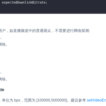
 expectedDownlinkBitrate
;
内容审核
对实时音频和视频画面进行风险识别，
联动回调和业务处置流程
云市场
用户，如直播频道中的普通观众，不需要进行网络探测:
一站式实时互动模块的选型、购买、账
络。
打通
网络。
EW
HOT
SDK 拓展插件
，与 AI 进行高拟
拓展 SDK 能力，打造更具个性化的音
语音对话
互动效果
络。
媒体服务
实现更强的实时音视
使用录制、推流、拉流等服务丰富互动
网络。
可扩展性和更优秀的
验
te
云端录制
本地服务端录制
旁路推流
输入在线媒体流
 bps，范围为 [100000,5000000]。建议参考
setVideoEn
发、可扩展、高可靠
云端转码
RTMP 网关
步解决方案