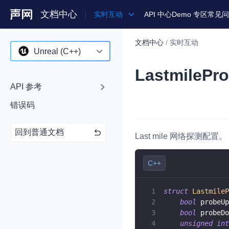
文档中心
实时互动
API 中心
Demo 专区
常见问
文档中心
/
实时互动
产品
Unreal (C++)
LastmilePr
解决方案
Android
API 参考
通用文档
iOS
错误码
Legacy 文档
macOS
回到普通文档
Web
Last mile 网络探测配置。
C++ (全平台)
C++
HarmonyOS
struct
LastmileP
C# (Windows)
bool
 probeUp
bool
 probeDo
小程序
unsigned
int