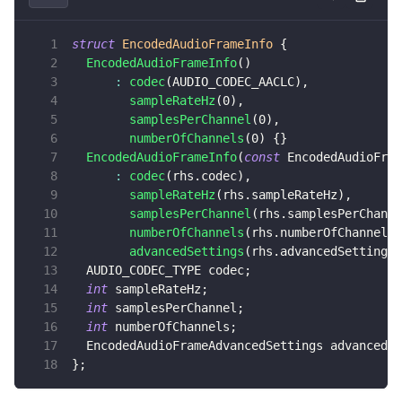
即时通讯 IM
NEW
Unity
struct
EncodedAudioFrameInfo
{
一整套高可靠、低时延、高并发、安全、全球化的即时聊天云服
EncodedAudioFrameInfo
(
)
务。
Flutter
:
codec
(
AUDIO_CODEC_AACLC
)
,
sampleRateHz
(
0
)
,
融合 CDN 直播
React Native
samplesPerChannel
(
0
)
,
对接国内外多家 CDN 供应商，提供一个整体播放体验最佳的
numberOfChannels
(
0
)
{
}
Unreal (C++)
CDN 直播方案
EncodedAudioFrameInfo
(
const
 EncodedAudioFram
:
codec
(
rhs
.
codec
)
,
Unreal (Blueprint)
媒体流加速
sampleRateHz
(
rhs
.
sampleRateHz
)
,
为智能硬件提供优质的媒体流传输，实现人与人、人与物、物与
samplesPerChannel
(
rhs
.
samplesPerChanne
React
物的实时互动连接
numberOfChannels
(
rhs
.
numberOfChannels
)
advancedSettings
(
rhs
.
advancedSettings
)
实时互动扩展能力
  AUDIO_CODEC_TYPE codec
;
int
 sampleRateHz
;
int
 samplesPerChannel
;
实时转录翻译
int
 numberOfChannels
;
快速实现实时的语音转写功能
  EncodedAudioFrameAdvancedSettings advancedSe
}
;
互动白板
快速实现多人实时互动白板协作