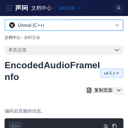
文档中心
实时互动
产品
解决方案
通用文档
Legacy 文档
Unreal (C++)
Android
文档中心
/
实时互动
实时互动基础能力
iOS
本页总览
对话式 AI 引擎
NEW
HOT
macOS
EncodedAudioFrameI
突破传统文字交互模式，与 AI 进行高拟真、自然流畅的实时语
Web
音对话
v4.5.1
nfo
C++ (全平台)
v4.5.1
实时互动
HOT
复制页面
集成实时通信技术，实现更强的实时音视频互动功能、更大的可
HarmonyOS
v4.5.0
扩展性和更优秀的互动效果
C# (Windows)
v4.4.0
实时消息
编码后音频的信息。
小程序
v4.2.1
一整套低延时、高并发、可扩展、高可靠的实时消息及状态同步
解决方案
C++
Electron