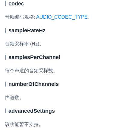
codec
微呼叫
NEW
音频编码规格:
AUDIO_CODEC_TYPE
。
实现智能硬件和微信小程序之间的实时音视频互通
sampleRateHz
Status Page
集中展示声网主要产品及服务的综合服务质量及可用性信息
音频采样率 (Hz)。
内容审核
samplesPerChannel
对实时音频和视频画面进行风险识别，并联动回调和业务处置流
程
每个声道的音频采样数。
云市场
numberOfChannels
一站式实时互动模块的选型、购买、账号打通
声道数。
SDK 拓展插件
advancedSettings
拓展 SDK 能力，打造更具个性化的音视频互动效果
该功能暂不支持。
媒体服务
使用录制、推流、拉流等服务丰富互动体验