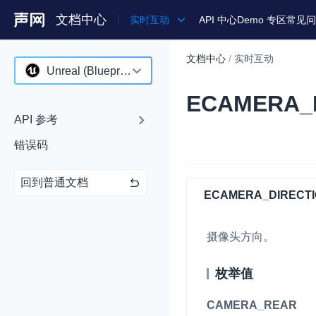
文档中心
实时互动
API 中心
Demo 专区
常见问
文档中心
/
实时互动
产品
Unreal (Blueprint)
ECAMERA_
解决方案
Android
API 参考
通用文档
iOS
错误码
Legacy 文档
macOS
回到普通文档
Web
ECAMERA_DIRECT
C++ (全平台)
摄像头方向。
HarmonyOS
C# (Windows)
枚举值
小程序
CAMERA_REAR