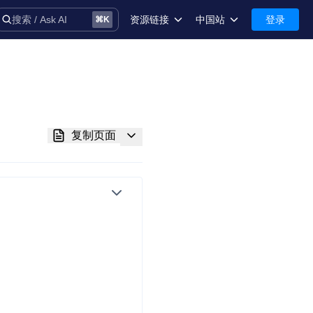
资源链接
中国站
登录
搜索 / Ask AI
⌘
K
术语库
中国站-简体中文
安全
International-English
控制台
复制页面
技术支持
音
务