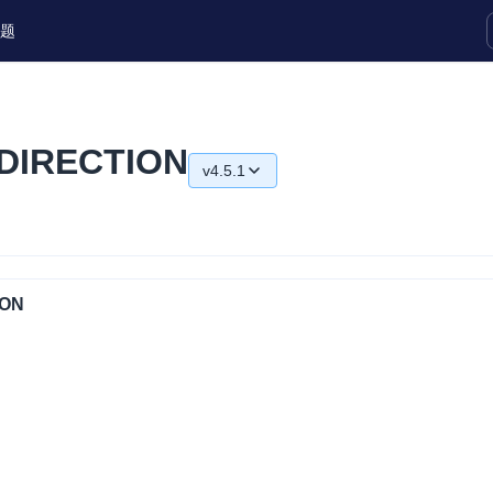
题
实时互动扩展能力
DIRECTION
v4.5.1
实时转录翻译
快速实现实时的语音转写功能
v4.5.1
互动白板
v4.5.0
快速实现多人实时互动白板协作
v4.4.0
ION
微呼叫
NEW
v4.2.1
实现智能硬件和微信小程序之间的实时
视频互通
Status Page
集中展示声网主要产品及服务的综合服
质量及可用性信息