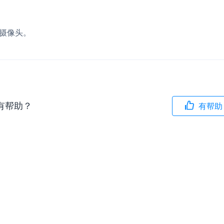
内容审核
对实时音频和视频画面进行风险识别，
置摄像头。
联动回调和业务处置流程
云市场
一站式实时互动模块的选型、购买、账
打通
EW
HOT
有帮助？
有帮助
SDK 拓展插件
，与 AI 进行高拟
拓展 SDK 能力，打造更具个性化的音
语音对话
互动效果
媒体服务
实现更强的实时音视
使用录制、推流、拉流等服务丰富互动
可扩展性和更优秀的
验
云端录制
本地服务端录制
旁路推流
输入在线媒体流
发、可扩展、高可靠
云端转码
RTMP 网关
步解决方案