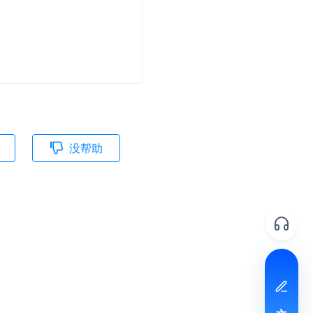
并
号
没帮助
视频
体
文档反馈