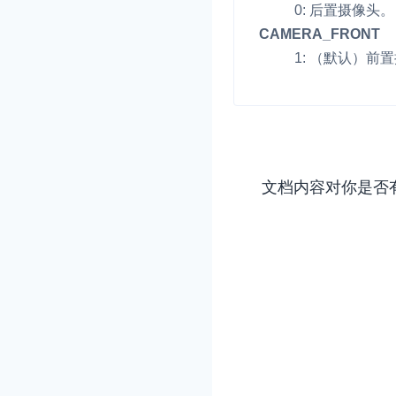
Electron
0: 后置摄像头。
CAMERA_FRONT
Unity
1: （默认）前
Flutter
React Native
实时互动基础能力
Unreal (C++)
对话式 AI 引擎
N
文档内容对你是否
Unreal (Blueprint)
突破传统文字交互模式
真、自然流畅的实时
React
实时互动
HOT
集成实时通信技术，
频互动功能、更大的
互动效果
实时消息
一整套低延时、高并
的实时消息及状态同