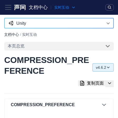
文档中心
实时互动
产品
解决方案
通用文档
Legacy 文档
Unity
Android
文档中心
/
实时互动
实时互动基础能力
iOS
本页总览
对话式 AI 引擎
NEW
HOT
macOS
COMPRESSION_PRE
突破传统文字交互模式，与 AI 进行高拟真、自然流畅的实时语
Web
音对话
v4.6.2
FERENCE
C++ (全平台)
v4.6.2
实时互动
HOT
复制页面
集成实时通信技术，实现更强的实时音视频互动功能、更大的可
HarmonyOS
v4.5.1
扩展性和更优秀的互动效果
C# (Windows)
v4.5.0
实时消息
COMPRESSION_PREFERENCE
小程序
v4.4.0
一整套低延时、高并发、可扩展、高可靠的实时消息及状态同步
解决方案
Electron