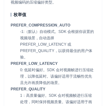
v4.3.2
视频编码的压缩偏好类型。
即时通讯 IM
NEW
Unity
v4.3.1
一整套高可靠、低时延、高并发、安全、全球化的即时聊天云服
枚举值
务。
Flutter
v4.3.0
PREFER_COMPRESSION_AUTO
融合 CDN 直播
React Native
v4.2.3
-1:（默认）自动模式。SDK 会根据你设置的
对接国内外多家 CDN 供应商，提供一个整体播放体验最佳的
Unreal (C++)
视频场景，自动选择
v4.2.2
CDN 直播方案
PREFER_LOW_LATENCY 或
Unreal (Blueprint)
媒体流加速
PREFER_QUALITY，以获得最佳的用户体
为智能硬件提供优质的媒体流传输，实现人与人、人与物、物与
React
验。
物的实时互动连接
PREFER_LOW_LATENCY
实时互动扩展能力
0: 低延时偏好。SDK 会对视频帧进行压缩处
理，以降低延时。该偏好适用于流畅性优先
实时转录翻译
且允许画质降低的场景。
快速实现实时的语音转写功能
PREFER_QUALITY
1：高质量偏好。SDK 会对视频帧进行压缩
互动白板
处理，同时保持视频质量。该偏好适用于画
快速实现多人实时互动白板协作