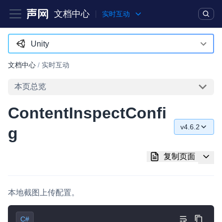
文档中心
实时互动
产品
解决方案
通用文档
Legacy 文档
Unity
Android
文档中心
/
实时互动
实时互动基础能力
iOS
本页总览
对话式 AI 引擎
NEW
HOT
macOS
ContentInspectConfi
突破传统文字交互模式，与 AI 进行高拟真、自然流畅的实时语
Web
音对话
v4.6.2
g
C++ (全平台)
v4.6.2
实时互动
HOT
复制页面
集成实时通信技术，实现更强的实时音视频互动功能、更大的可
HarmonyOS
v4.5.1
扩展性和更优秀的互动效果
C# (Windows)
v4.5.0
实时消息
本地截图上传配置。
小程序
v4.4.0
一整套低延时、高并发、可扩展、高可靠的实时消息及状态同步
解决方案
C#
Electron