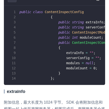
v4.3.2
即时通讯 IM
NEW
Unity
v4.3.1
public
class
ContentInspectConfig
一整套高可靠、低时延、高并发、安全、全球化的即时聊天云服
{
务。
Flutter
v4.3.0
public
string
 extraInfo
;
public
string
 serverConfig
融合 CDN 直播
React Native
v4.2.3
public
ContentInspectModul
对接国内外多家 CDN 供应商，提供一个整体播放体验最佳的
public
int
 moduleCount
;
Unreal (C++)
v4.2.2
CDN 直播方案
public
ContentInspectConfi
{
Unreal (Blueprint)
媒体流加速
                        extraInfo 
=
""
;
为智能硬件提供优质的媒体流传输，实现人与人、人与物、物与
                        serverConfig 
=
""
;
React
物的实时互动连接
                        modules 
=
null
;
                        moduleCount 
=
0
;
实时互动扩展能力
}
}
;
实时转录翻译
快速实现实时的语音转写功能
extraInfo
互动白板
附加信息，最大长度为 1024 字节。 SDK 会将附加信息和
快速实现多人实时互动白板协作
截图一起上传至声网服务器；截图完成后，声网服务器会将