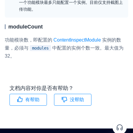
一个功能模块最多只能配置一个实例。目前仅支持截图上
云端录制
本地服务端录制
旁路推流
传功能。
输入在线媒体流
云端转码
RTMP 网关
moduleCount
RTC 服务端 SDK
与 RTC 客户端 SDK 互通，实现收发流
功能模块数，即配置的
ContentInspectModule
实例的数
量，必须与
中配置的实例个数一致。最大值为
modules
PPT 转码服务
32。
快速高效的文档转换解决方案
水晶球
全周期通话质量检测、回溯和分析方案
文档内容对你是否有帮助？
控制台
开通和管理声网各项产品服务的统一入口
有帮助
没帮助
低代码应用平台
灵动会议
NEW
低代码集成、灵活定制、超低延时的音视频会议