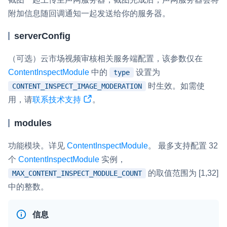
附加信息随回调通知一起发送给你的服务器。
微呼叫
NEW
实现智能硬件和微信小程序之间的实时音视频互通
serverConfig
Status Page
（可选）云市场视频审核相关服务端配置，该参数仅在
集中展示声网主要产品及服务的综合服务质量及可用性信息
ContentInspectModule
中的
设置为
type
时生效。如需使
CONTENT_INSPECT_IMAGE_MODERATION
内容审核
用，请
联系技术支持
。
对实时音频和视频画面进行风险识别，并联动回调和业务处置流
程
modules
云市场
功能模块。详见
ContentInspectModule
。 最多支持配置 32
一站式实时互动模块的选型、购买、账号打通
个
ContentInspectModule
实例，
的取值范围为 [1,32]
SDK 拓展插件
MAX_CONTENT_INSPECT_MODULE_COUNT
中的整数。
拓展 SDK 能力，打造更具个性化的音视频互动效果
媒体服务
信息
使用录制、推流、拉流等服务丰富互动体验