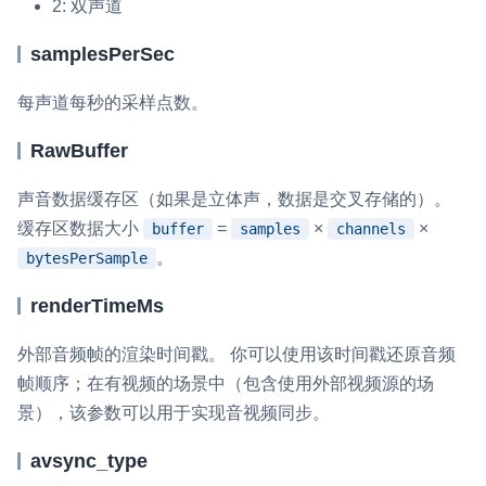
2: 双声道
云端录制
本地服务端录制
旁路推流
samplesPerSec
输入在线媒体流
云端转码
RTMP 网关
RTC 服务端 SDK
每声道每秒的采样点数。
与 RTC 客户端 SDK 互通，实现收发流
RawBuffer
PPT 转码服务
声音数据缓存区（如果是立体声，数据是交叉存储的）。
快速高效的文档转换解决方案
缓存区数据大小
=
×
×
buffer
samples
channels
水晶球
。
bytesPerSample
全周期通话质量检测、回溯和分析方案
renderTimeMs
控制台
外部音频帧的渲染时间戳。 你可以使用该时间戳还原音频
开通和管理声网各项产品服务的统一入口
帧顺序；在有视频的场景中（包含使用外部视频源的场
低代码应用平台
景），该参数可以用于实现音视频同步。
灵动会议
avsync_type
NEW
低代码集成、灵活定制、超低延时的音视频会议