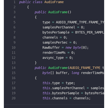
public
class
AudioFrame
v4.3.1
即时通讯 IM
{
NEW
Unity
public
AudioFrame
(
)
一整套高可靠、低时延、高并发、安全、全球化的即时聊天云服
v4.3.0
{
务。
Flutter
            type 
=
 AUDIO_FRAME_TYPE
.
FRAME_TYPE
v4.2.3
            samplesPerChannel 
=
0
;
融合 CDN 直播
React Native
            bytesPerSample 
=
 BYTES_PER_SAMPLE
.
v4.2.2
对接国内外多家 CDN 供应商，提供一个整体播放体验最佳的
            channels 
=
0
;
Unreal (C++)
CDN 直播方案
            samplesPerSec 
=
0
;
            RawBuffer 
=
new
byte
[
0
]
;
Unreal (Blueprint)
媒体流加速
            renderTimeMs 
=
0
;
为智能硬件提供优质的媒体流传输，实现人与人、人与物、物与
React
            avsync_type 
=
0
;
物的实时互动连接
}
public
AudioFrame
(
AUDIO_FRAME_TYPE
 typ
实时互动扩展能力
byte
[
]
 buffer
,
long
 renderTimeMs
,
{
this
.
type 
=
 type
;
实时转录翻译
this
.
samplesPerChannel 
=
 samplesPe
快速实现实时的语音转写功能
this
.
bytesPerSample 
=
 bytesPerSamp
this
.
channels 
=
 channels
;
互动白板
快速实现多人实时互动白板协作