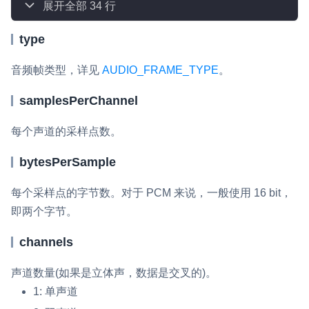
展开全部 34 行
微呼叫
NEW
type
实现智能硬件和微信小程序之间的实时音视频互通
音频帧类型，详见
AUDIO_FRAME_TYPE
。
Status Page
集中展示声网主要产品及服务的综合服务质量及可用性信息
samplesPerChannel
内容审核
每个声道的采样点数。
对实时音频和视频画面进行风险识别，并联动回调和业务处置流
程
bytesPerSample
云市场
每个采样点的字节数。对于 PCM 来说，一般使用 16 bit，
一站式实时互动模块的选型、购买、账号打通
即两个字节。
SDK 拓展插件
channels
拓展 SDK 能力，打造更具个性化的音视频互动效果
声道数量(如果是立体声，数据是交叉的)。
媒体服务
1: 单声道
使用录制、推流、拉流等服务丰富互动体验