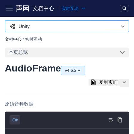
文档中心
实时互动
产品
解决方案
通用文档
Legacy 文档
Unity
Android
文档中心
/
实时互动
实时互动基础能力
iOS
本页总览
对话式 AI 引擎
NEW
HOT
macOS
AudioFrame
突破传统文字交互模式，与 AI 进行高拟真、自然流畅的实时语
v4.6.2
Web
音对话
v4.6.2
复制页面
C++ (全平台)
实时互动
HOT
v4.5.1
集成实时通信技术，实现更强的实时音视频互动功能、更大的可
HarmonyOS
扩展性和更优秀的互动效果
原始音频数据。
v4.5.0
C# (Windows)
实时消息
v4.4.0
C#
小程序
一整套低延时、高并发、可扩展、高可靠的实时消息及状态同步
v4.3.2
解决方案
Electron