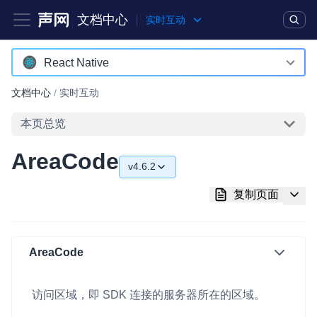
文档中心
实时互动
产品
解决方案
通用文档
Legacy 文档
React Native
Android
文档中心
/
实时互动
实时互动基础能力
iOS
本页总览
对话式 AI 引擎
NEW
HOT
macOS
AreaCode
突破传统文字交互模式，与 AI 进行高拟真、自然流畅的实时语
v4.6.2
Web
音对话
v4.6.2
复制页面
C++ (全平台)
实时互动
HOT
v4.5.2
集成实时通信技术，实现更强的实时音视频互动功能、更大的可
HarmonyOS
扩展性和更优秀的互动效果
v4.5.0
AreaCode
C# (Windows)
实时消息
v4.4.0
小程序
一整套低延时、高并发、可扩展、高可靠的实时消息及状态同步
访问区域，即 SDK 连接的服务器所在的区域。
v4.3.2
解决方案
Electron