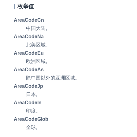
枚举值
v6.3.0
即时通讯 IM
NEW
Unity
一整套高可靠、低时延、高并发、安全、全球化的即时聊天云服
v6.2.3
AreaCodeCn
务。
Flutter
中国大陆。
v6.2.2
融合 CDN 直播
React Native
AreaCodeNa
对接国内外多家 CDN 供应商，提供一个整体播放体验最佳的
北美区域。
Unreal (C++)
CDN 直播方案
AreaCodeEu
Unreal (Blueprint)
欧洲区域。
媒体流加速
AreaCodeAs
为智能硬件提供优质的媒体流传输，实现人与人、人与物、物与
React
除中国以外的亚洲区域。
物的实时互动连接
AreaCodeJp
实时互动扩展能力
日本。
AreaCodeIn
实时转录翻译
印度。
快速实现实时的语音转写功能
AreaCodeGlob
互动白板
全球。
快速实现多人实时互动白板协作