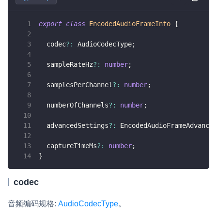
v4.3.2
即时通讯 IM
NEW
Unity
v6.3.0
export
class
EncodedAudioFrameInfo
{
一整套高可靠、低时延、高并发、安全、全球化的即时聊天云服
务。
Flutter
v6.2.3
  codec
?
:
 AudioCodecType
;
融合 CDN 直播
React Native
v6.2.2
  sampleRateHz
?
:
number
;
对接国内外多家 CDN 供应商，提供一个整体播放体验最佳的
Unreal (C++)
CDN 直播方案
  samplesPerChannel
?
:
number
;
Unreal (Blueprint)
媒体流加速
  numberOfChannels
?
:
number
;
为智能硬件提供优质的媒体流传输，实现人与人、人与物、物与
React
物的实时互动连接
  advancedSettings
?
:
 EncodedAudioFrameAdvanced
实时互动扩展能力
  captureTimeMs
?
:
number
;
}
实时转录翻译
快速实现实时的语音转写功能
codec
互动白板
音频编码规格:
AudioCodecType
。
快速实现多人实时互动白板协作