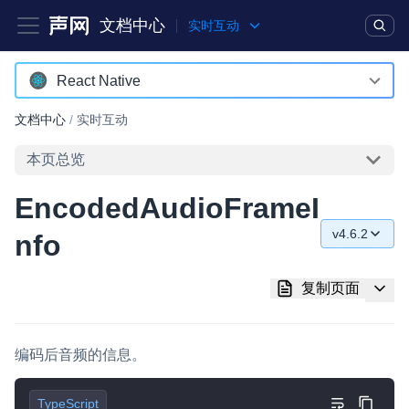
文档中心
实时互动
产品
解决方案
通用文档
Legacy 文档
React Native
Android
文档中心
/
实时互动
实时互动基础能力
iOS
本页总览
对话式 AI 引擎
NEW
HOT
macOS
EncodedAudioFrameI
突破传统文字交互模式，与 AI 进行高拟真、自然流畅的实时语
Web
音对话
v4.6.2
nfo
C++ (全平台)
v4.6.2
实时互动
HOT
复制页面
集成实时通信技术，实现更强的实时音视频互动功能、更大的可
HarmonyOS
v4.5.2
扩展性和更优秀的互动效果
C# (Windows)
v4.5.0
实时消息
编码后音频的信息。
小程序
v4.4.0
一整套低延时、高并发、可扩展、高可靠的实时消息及状态同步
解决方案
TypeScript
Electron