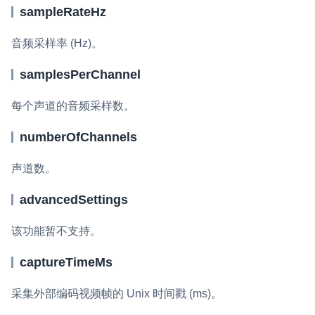
sampleRateHz
微呼叫
NEW
音频采样率 (Hz)。
实现智能硬件和微信小程序之间的实时音视频互通
samplesPerChannel
Status Page
集中展示声网主要产品及服务的综合服务质量及可用性信息
每个声道的音频采样数。
内容审核
numberOfChannels
对实时音频和视频画面进行风险识别，并联动回调和业务处置流
程
声道数。
云市场
advancedSettings
一站式实时互动模块的选型、购买、账号打通
该功能暂不支持。
SDK 拓展插件
拓展 SDK 能力，打造更具个性化的音视频互动效果
captureTimeMs
媒体服务
采集外部编码视频帧的 Unix 时间戳 (ms)。
使用录制、推流、拉流等服务丰富互动体验