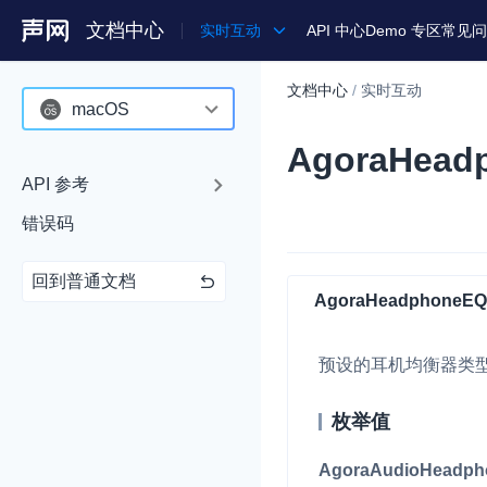
文档中心
实时互动
API 中心
Demo 专区
常见问
文档中心
/
实时互动
产品
macOS
AgoraHead
解决方案
Android
API 参考
通用文档
iOS
错误码
Legacy 文档
macOS
回到普通文档
Web
AgoraHeadphoneEQ
C++ (全平台)
预设的耳机均衡器类
HarmonyOS
C# (Windows)
枚举值
小程序
AgoraAudioHeadph