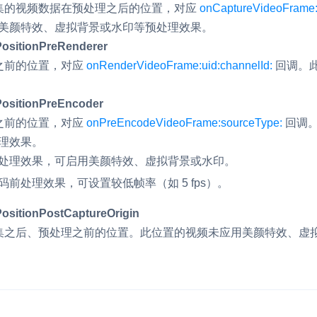
集的视频数据在预处理之后的位置，对应
onCaptureVideoFrame:
v4.3.1
内容审核
美颜特效、虚拟背景或水印等预处理效果。
对实时音频和视频画面进行风险识别，
v4.3.0
ositionPreRenderer
联动回调和业务处置流程
之前的位置，对应
onRenderVideoFrame:uid:channelId:
回调。
v4.2.3
云市场
v4.2.2
ositionPreEncoder
一站式实时互动模块的选型、购买、账
打通
之前的位置，对应
onPreEncodeVideoFrame:sourceType:
回调。
理效果。
EW
HOT
SDK 拓展插件
，与 AI 进行高拟
处理效果，可启用美颜特效、虚拟背景或水印。
拓展 SDK 能力，打造更具个性化的音
语音对话
码前处理效果，可设置较低帧率（如 5 fps）。
互动效果
sitionPostCaptureOrigin
媒体服务
实现更强的实时音视
集之后、预处理之前的位置。此位置的视频未应用美颜特效、虚
使用录制、推流、拉流等服务丰富互动
可扩展性和更优秀的
验
云端录制
本地服务端录制
旁路推流
输入在线媒体流
发、可扩展、高可靠
云端转码
RTMP 网关
步解决方案