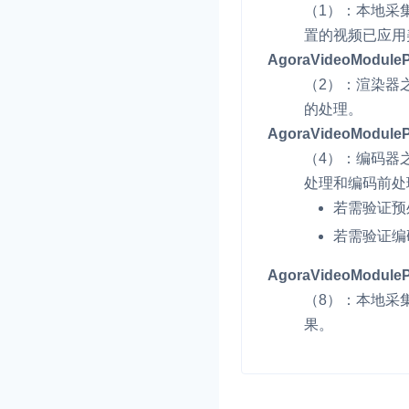
Electron
（1）：本地采
置的视频已应用
Unity
AgoraVideoModuleP
Flutter
（2）：渲染器
的处理。
React Native
实时互动基础能力
AgoraVideoModuleP
Unreal (C++)
（4）：编码器
对话式 AI 引擎
处理和编码前处
N
Unreal (Blueprint)
突破传统文字交互模式
若需验证预
真、自然流畅的实时
React
若需验证编
实时互动
HOT
AgoraVideoModulePo
集成实时通信技术，
（8）：本地采
频互动功能、更大的
果。
互动效果
实时消息
一整套低延时、高并
的实时消息及状态同