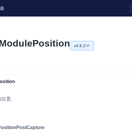
题
实时互动扩展能力
ModulePosition
v4.6.2
实时转录翻译
快速实现实时的语音转写功能
v4.6.2
互动白板
v4.6.0
快速实现多人实时互动白板协作
v4.5.2
sition
微呼叫
NEW
v4.5.1
实现智能硬件和微信小程序之间的实时
的位置。
视频互通
v4.5.0
Status Page
v4.4.0
集中展示声网主要产品及服务的综合服
v4.3.2
ositionPostCapture
质量及可用性信息