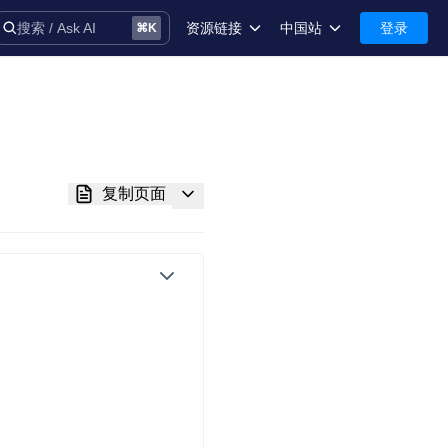
资源链接
中国站
登录
搜索 / Ask AI
⌘
K
术语库
中国站-简体中文
安全
International-English
控制台
复制页面
技术支持
音
务