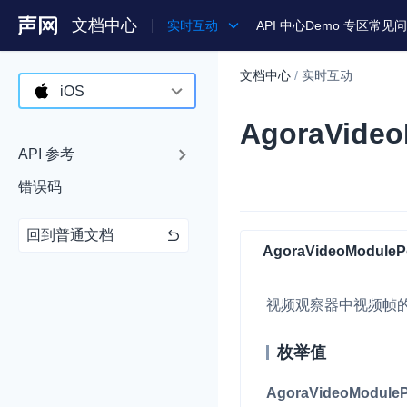
文档中心
实时互动
API 中心
Demo 专区
常见问
文档中心
/
实时互动
产品
iOS
AgoraVideo
解决方案
Android
API 参考
通用文档
iOS
错误码
Legacy 文档
macOS
回到普通文档
Web
AgoraVideoModulePo
C++ (全平台)
视频观察器中视频帧
HarmonyOS
C# (Windows)
枚举值
小程序
AgoraVideoModuleP