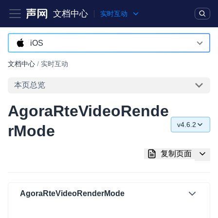
文档中心
实时互动
产品
解决方案
通用文档
Legacy 文档
iOS
Android
文档中心
/
实时互动
实时互动基础能力
iOS
本页总览
对话式 AI 引擎
NEW
HOT
macOS
AgoraRteVideoRende
突破传统文字交互模式，与 AI 进行高拟真、自然流畅的实时语
Web
音对话
v4.6.2
rMode
C++ (全平台)
v4.6.2
实时互动
HOT
复制页面
集成实时通信技术，实现更强的实时音视频互动功能、更大的可
HarmonyOS
v4.6.0
扩展性和更优秀的互动效果
C# (Windows)
v4.5.2
实时消息
AgoraRteVideoRenderMode
小程序
v4.5.1
一整套低延时、高并发、可扩展、高可靠的实时消息及状态同步
解决方案
Electron