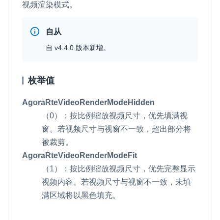
v4.5.0
视频渲染模式。
即时通讯 IM
NEW
Unity
v4.4.0
一整套高可靠、低时延、高并发、安全、全球化的即时聊天云服
自从
务。
Flutter
v4.3.2
自 v4.4.0 版本新增。
融合 CDN 直播
React Native
v4.3.1
对接国内外多家 CDN 供应商，提供一个整体播放体验最佳的
Unreal (C++)
枚举值
v4.3.0
CDN 直播方案
Unreal (Blueprint)
v4.2.3
AgoraRteVideoRenderModeHidden
媒体流加速
（0）：按比例缩放视频尺寸，优先填满视
为智能硬件提供优质的媒体流传输，实现人与人、人与物、物与
React
v4.2.2
物的实时互动连接
窗。若视频尺寸与视窗不一致，超出部分将
实时互动扩展能力
被裁剪。
AgoraRteVideoRenderModeFit
（1）：按比例缩放视频尺寸，优先完整显示
实时转录翻译
视频内容。若视频尺寸与视窗不一致，未填
快速实现实时的语音转写功能
满区域将以黑色填充。
互动白板
快速实现多人实时互动白板协作