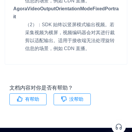
信息的场景，例如 CDN 直播。
AgoraVideoOutputOrientationModeFixedPortra
微呼叫
NEW
it
实现智能硬件和微信小程序之间的实时音视频互通
（2）：SDK 始终以竖屏模式输出视频。若
Status Page
采集视频为横屏，视频编码器会对其进行裁
集中展示声网主要产品及服务的综合服务质量及可用性信息
剪以适配输出。适用于接收端无法处理旋转
信息的场景，例如 CDN 直播。
内容审核
对实时音频和视频画面进行风险识别，并联动回调和业务处置流
程
云市场
文档内容对你是否有帮助？
一站式实时互动模块的选型、购买、账号打通
有帮助
没帮助
SDK 拓展插件
拓展 SDK 能力，打造更具个性化的音视频互动效果
媒体服务
使用录制、推流、拉流等服务丰富互动体验