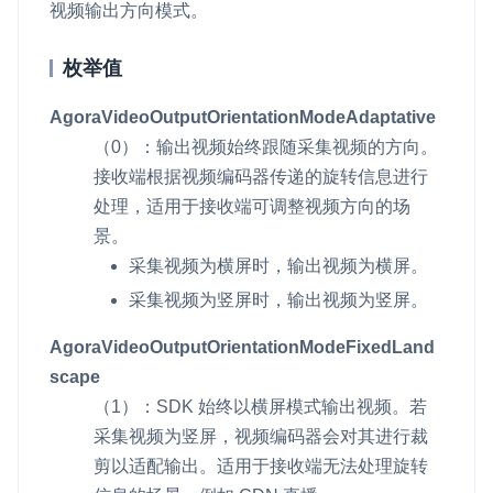
v4.5.0
视频输出方向模式。
即时通讯 IM
NEW
Unity
v4.4.0
一整套高可靠、低时延、高并发、安全、全球化的即时聊天云服
枚举值
务。
Flutter
v4.3.2
AgoraVideoOutputOrientationModeAdaptative
融合 CDN 直播
React Native
v4.3.1
（0）：输出视频始终跟随采集视频的方向。
对接国内外多家 CDN 供应商，提供一个整体播放体验最佳的
Unreal (C++)
接收端根据视频编码器传递的旋转信息进行
v4.3.0
CDN 直播方案
处理，适用于接收端可调整视频方向的场
Unreal (Blueprint)
v4.2.3
媒体流加速
景。
为智能硬件提供优质的媒体流传输，实现人与人、人与物、物与
React
采集视频为横屏时，输出视频为横屏。
v4.2.2
物的实时互动连接
采集视频为竖屏时，输出视频为竖屏。
实时互动扩展能力
AgoraVideoOutputOrientationModeFixedLand
scape
实时转录翻译
（1）：SDK 始终以横屏模式输出视频。若
快速实现实时的语音转写功能
采集视频为竖屏，视频编码器会对其进行裁
互动白板
剪以适配输出。适用于接收端无法处理旋转
快速实现多人实时互动白板协作