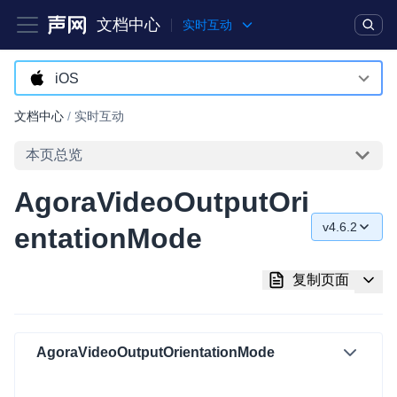
文档中心
实时互动
产品
解决方案
通用文档
Legacy 文档
iOS
Android
文档中心
/
实时互动
实时互动基础能力
iOS
本页总览
对话式 AI 引擎
NEW
HOT
macOS
AgoraVideoOutputOri
突破传统文字交互模式，与 AI 进行高拟真、自然流畅的实时语
Web
音对话
v4.6.2
entationMode
C++ (全平台)
v4.6.2
实时互动
HOT
复制页面
集成实时通信技术，实现更强的实时音视频互动功能、更大的可
HarmonyOS
v4.6.0
扩展性和更优秀的互动效果
C# (Windows)
v4.5.2
实时消息
AgoraVideoOutputOrientationMode
小程序
v4.5.1
一整套低延时、高并发、可扩展、高可靠的实时消息及状态同步
解决方案
Electron