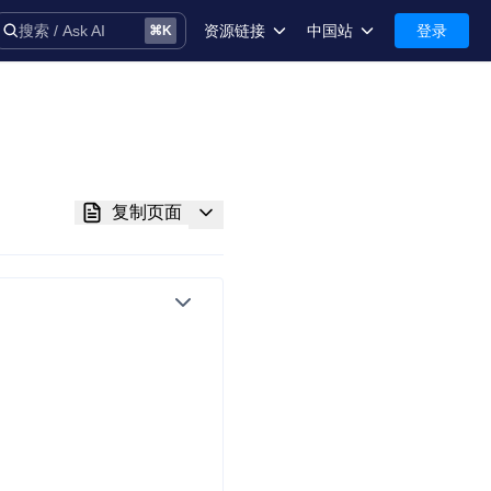
资源链接
中国站
登录
搜索 / Ask AI
⌘
K
术语库
中国站-简体中文
安全
International-English
控制台
复制页面
技术支持
音
务