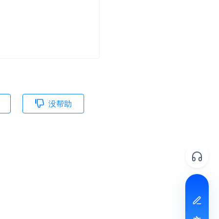
并
号
没帮助
视频
体
文档反馈