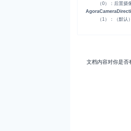
Electron
（0）：后置摄
AgoraCameraDirect
Unity
（1）：（默认
Flutter
React Native
实时互动基础能力
Unreal (C++)
对话式 AI 引擎
N
文档内容对你是否
Unreal (Blueprint)
突破传统文字交互模式
真、自然流畅的实时
React
实时互动
HOT
集成实时通信技术，
频互动功能、更大的
互动效果
实时消息
一整套低延时、高并
的实时消息及状态同