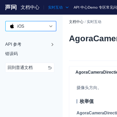
文档中心
实时互动
API 中心
Demo 专区
常见问
文档中心
/
实时互动
产品
iOS
AgoraCamer
解决方案
Android
API 参考
通用文档
iOS
错误码
Legacy 文档
macOS
回到普通文档
Web
AgoraCameraDirecti
C++ (全平台)
摄像头方向。
HarmonyOS
C# (Windows)
枚举值
小程序
AgoraCameraDirect