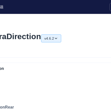
题
实时互动扩展能力
aDirection
v4.6.2
实时转录翻译
快速实现实时的语音转写功能
v4.6.2
互动白板
v4.6.0
快速实现多人实时互动白板协作
v4.5.2
on
微呼叫
NEW
v4.5.1
实现智能硬件和微信小程序之间的实时
视频互通
v4.5.0
Status Page
v4.4.0
集中展示声网主要产品及服务的综合服
v4.3.2
ionRear
质量及可用性信息