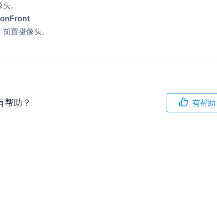
像头。
v4.3.1
内容审核
ionFront
对实时音频和视频画面进行风险识别，
v4.3.0
）前置摄像头。
联动回调和业务处置流程
v4.2.3
云市场
v4.2.2
一站式实时互动模块的选型、购买、账
打通
EW
HOT
有帮助？
有帮助
SDK 拓展插件
，与 AI 进行高拟
拓展 SDK 能力，打造更具个性化的音
语音对话
互动效果
媒体服务
实现更强的实时音视
使用录制、推流、拉流等服务丰富互动
可扩展性和更优秀的
验
云端录制
本地服务端录制
旁路推流
输入在线媒体流
发、可扩展、高可靠
云端转码
RTMP 网关
步解决方案